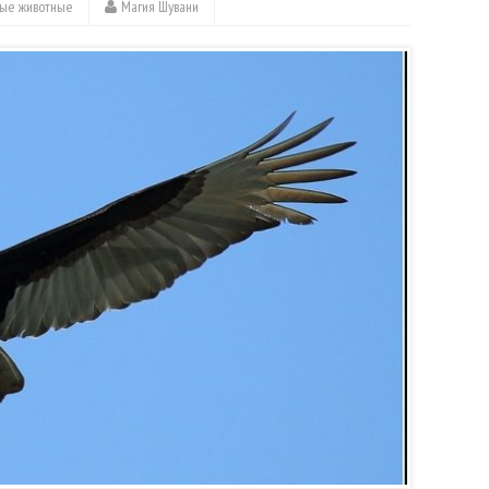
ые животные
Магия Шувани