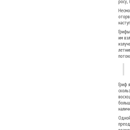
росу,
Несмо
оторв
насту
Грифы
им вз
излуч
летни
поток
Гриф 
сколь
восхо
больш
наличи
Одной
преод
возмо