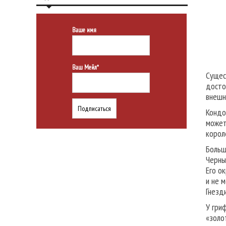
Ваше имя
Ваш Мейл*
Сущес
досто
внешн
Кондо
может
корол
Больш
Черны
Его о
и не 
Гнезд
У гри
«золо