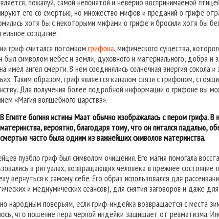
является, пожалуй, самой непонятой и неверно воспринимаемой птице
иируют его со смертью, но множество мифов и преданий о грифе от
омились хотя бы с некоторыми мифами о грифе и бросили хотя бы бегл
тельное создание.
ции гриф считался потомком
грифона
, мифического существа, которог
н был символом небес и земли, духовного и материального, добра и з
на имел ангел смерти. В нем соединялись солнечная энергия сокола и
ьих. Таким образом, гриф является каналом связи с грифоном, стоящи
нству. Для получения более подробной информации о грифоне вы м
нием «Магия волшебного царства».
В Египте богиня истины Маат обычно изображалась с пером грифа. В
материнства, вероятно, благодаря тому, что он питался падалью, о
смертью часто была одним из важнейших символов материнства.
ейцев пуэбло гриф был символом очищения. Его магия помогала восст
ьзовались в ритуалах, возвращающих человека в прежнее состояние 
еку вернуться к самому себе. Его образ использовался для рассеиван
тических и медиумических сеансов), для снятия заговоров и даже дл
сно народным поверьям, если гриф-индейка возвращается с места зи
лось, что ношение пера черной индейки защищает от ревматизма. И