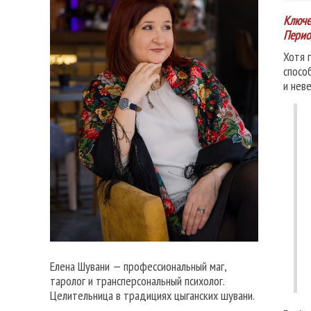
Ключе
Перио
Хотя 
спосо
и нев
Елена Шувани — профессиональный маг,
таролог и трансперсональный психолог.
Целительница в традициях цыганских шувани.