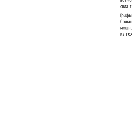
сила 
Грифы
больш
мощны
из те