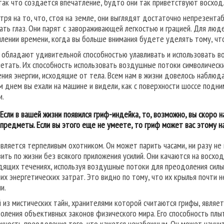
 так что создается впечатление, будто они так приветствуют восход
тря на то, что, стоя на земле, они выглядят достаточно непрезентаб
ать глаз. Они парят с завораживающей легкостью и грацией. Для люд
плении времени, когда вы больше внимания будете уделять тому, что
 обладают удивительной способностью улавливать и использовать в
летать. Их способность использовать воздушные потоки символически
ения энергии, исходящие от тела. Всем нам в жизни довелось наблюд
м днем вы ехали на машине и видели, как с поверхности шоссе подн
и.
Если в вашей жизни появился гриф-индейка, то, возможно, вы скоро
предметы. Если вы этого еще не умеете, то гриф может вас этому н
является терпеливым охотником. Он может парить часами, ни разу не
зить по жизни без всякого приложения усилий. Они качаются на восх
дящих течениях, используя воздушные потоки для преодоления силы 
их энергетических затрат. Это видно по тому, что их крылья почти н
и.
 из мистических тайн, хранителями которой считаются грифы, являет
оления объективных законов физического мира. Его способность плыт
жность преодоления того, что кажется неизбежным. Он может научи