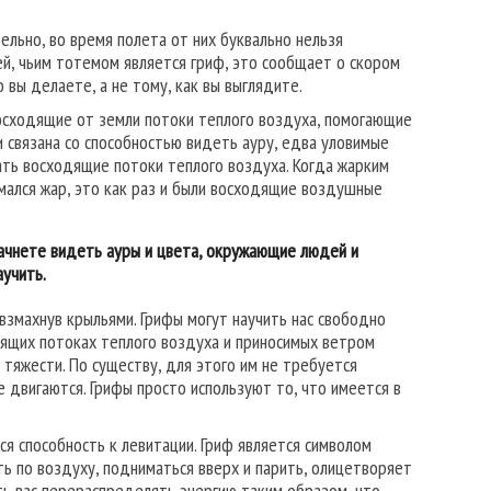
.
ельно, во время полета от них буквально нельзя
ей, чьим тотемом является гриф, это сообщает о скором
 вы делаете, а не тому, как вы выглядите.
осходящие от земли потоки теплого воздуха, помогающие
 связана со способностью видеть ауру, едва уловимые
ать восходящие потоки теплого воздуха. Когда жарким
имался жар, это как раз и были восходящие воздушные
 начнете видеть ауры и цвета, окружающие людей и
аучить.
 взмахнув крыльями. Грифы могут научить нас свободно
одящих потоках теплого воздуха и приносимых ветром
тяжести. По существу, для этого им не требуется
е двигаются. Грифы просто используют то, что имеется в
ся способность к левитации. Гриф является символом
ь по воздуху, подниматься вверх и парить, олицетворяет
ть вас перераспределять энергию таким образом, что