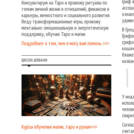
Гриф 
Консультирую на Таро и провожу ритуалы по
ассоц
темам личной жизни и отношений, финансов и
ознак
карьеры, личностного и социального развития.
удиви
Веду трансформационные игры, провожу
ментально-эмоциональную и энергетическую
В Гре
поддержку, обучаю Таро и магии.
Грифо
грифо
Подробнее о том, чем я могу вам помочь >>>
кошач
блаже
назва
ШКОЛА ШУВАНИ
У инд
испол
челов
спири
Согла
Курсы обучения магии, таро и рунам>>>
счита