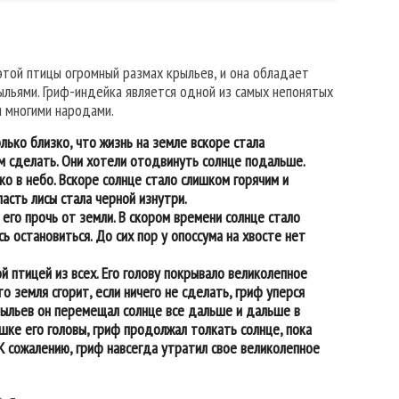
 этой птицы огромный размах крыльев, и она обладает
ыльями. Гриф-индейка является одной из самых непонятых
я многими народами.
лько близко, что жизнь на земле вскоре стала
м сделать. Они хотели отодвинуть солнце подальше.
ко в небо. Вскоре солнце стало слишком горячим и
пасть лисы стала черной изнутри.
его прочь от земли. В скором времени солнце стало
ь остановиться. До сих пор у опоссума на хвосте нет
й птицей из всех. Его голову покрывало великолепное
о земля сгорит, если ничего не сделать, гриф уперся
рыльев он перемещал солнце все дальше и дальше в
ушке его головы, гриф продолжал толкать солнце, пока
 К сожалению, гриф навсегда утратил свое великолепное