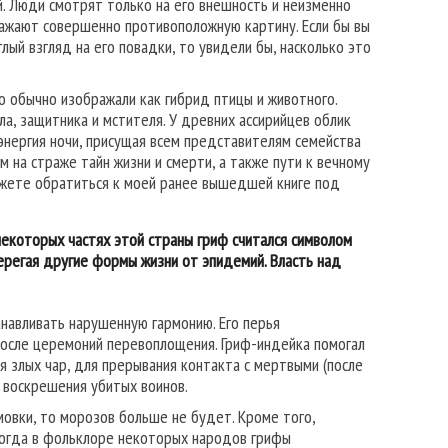
й. Люди смотрят только на его внешность и неизменно
ражают совершенно противоположную картину. Если бы вы
ый взгляд на его повадки, то увидели бы, насколько это
о обычно изображали как гибрид птицы и животного.
ла, защитника и мстителя. У древних ассирийцев облик
 энергия ночи, присущая всем представителям семейства
м на страже тайн жизни и смерти, а также пути к вечному
ожете обратиться к моей ранее вышедшей книге под
 некоторых частях этой страны гриф считался символом
берегая другие формы жизни от эпидемий. Власть над
анавливать нарушенную гармонию. Его перья
после церемоний перевоплощения. Гриф-индейка помогал
ия злых чар, для прерывания контакта с мертвыми (после
я воскрешения убитых воинов.
мовки, то морозов больше не будет. Кроме того,
ногда в фольклоре некоторых народов грифы