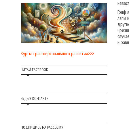
незас
Гриф 
лапы 
други
чрезв
случа
и рав
Курсы трансперсонального развития>>>
ЧИТАЙ FACEBOOK
БУДЬ В КОНТАКТЕ
ПОДПИШИСЬ НА РАССЫЛКУ