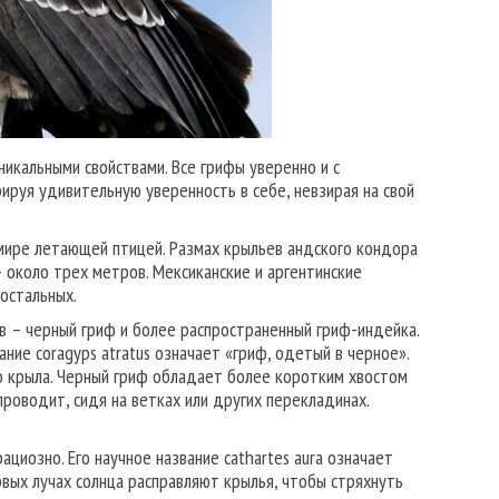
икальными свойствами. Все грифы уверенно и с
ируя удивительную уверенность в себе, невзирая на свой
 мире летающей птицей. Размах крыльев андского кондора
 около трех метров. Мексиканские и аргентинские
остальных.
 – черный гриф и более распространенный гриф-индейка.
ание coragyps atratus означает «гриф, одетый в черное».
го крыла. Черный гриф обладает более коротким хвостом
проводит, сидя на ветках или других перекладинах.
ациозно. Его научное название cathartes aura означает
рвых лучах солнца расправляют крылья, чтобы стряхнуть