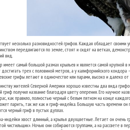
твует несколько разновидностей грифов. Каждая обладает своими ун
инством передвигаются по земле, стоят и сидят на ветках, демонстр
ий вид.
р имеет самый большой размах крыльев и является самой крупной в
 достигать трех с половиной метров, а у калифорнийского кондора –
евские грифы летают в одиночестве или парами, высоко и далеко от 
инству жителей Северной Америки хорошо известны два вида грифов
й гриф получил название благодаря цвету оперения. Его научное назв
крас, как правило, полностью черный с белым пятном на конце каждо
может парить, так же как и гриф-индейка. Большую часть времени он 
ится черный гриф в пустых дуплах.
фа-индейки хвост длинный, а крылья двухцветные. Летает он очень гр
той чистильщик». Ночью они собираются группами, а на рассвете в пе