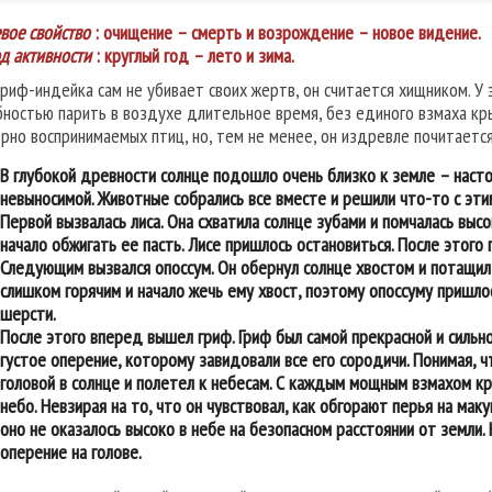
вое свойство
: очищение – смерть и возрождение – новое видение.
д активности
: круглый год – лето и зима.
гриф-индейка сам не убивает своих жертв, он считается хищником. У
бностью парить в воздухе длительное время, без единого взмаха кр
ерно воспринимаемых птиц, но, тем не менее, он издревле почитаетс
В глубокой древности солнце подошло очень близко к земле – насто
невыносимой. Животные собрались все вместе и решили что-то с эти
Первой вызвалась лиса. Она схватила солнце зубами и помчалась высо
начало обжигать ее пасть. Лисе пришлось остановиться. После этого 
Следующим вызвался опоссум. Он обернул солнце хвостом и потащил 
слишком горячим и начало жечь ему хвост, поэтому опоссуму пришлос
шерсти.
После этого вперед вышел гриф. Гриф был самой прекрасной и сильно
густое оперение, которому завидовали все его сородичи. Понимая, чт
головой в солнце и полетел к небесам. С каждым мощным взмахом к
небо. Невзирая на то, что он чувствовал, как обгорают перья на мак
оно не оказалось высоко в небе на безопасном расстоянии от земли.
оперение на голове.