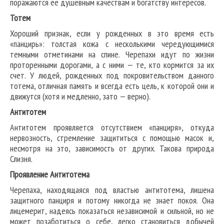
поражаются ее душевным качествам и богатству интересов.
Тотем
Хороший признак, если у рожденных в это время есть
«панцирь»: толстая кожа с несколькими чередующимися
темными отметинами на спине. Черепахи идут по жизни
проторенными дорогами, а с ними — те, кто кормится за их
счет. У людей, рожденных под покровительством данного
тотема, отличная память и всегда есть цель, к которой они и
движутся (хотя и медленно, зато — верно).
Антитотем
Антитотем проявляется отсутствием «панциря», откуда
нервозность, стремление защититься с помощью масок и,
несмотря на это, зависимость от других. Такова природа
Слизня.
Проявление Антитотема
Черепаха, находящаяся под властью антитотема, лишена
защитного панциря и потому никогда не знает покоя. Она
лицемерит, надеясь показаться независимой и сильной, но не
может позаботиться о себе, легко становиться добычей