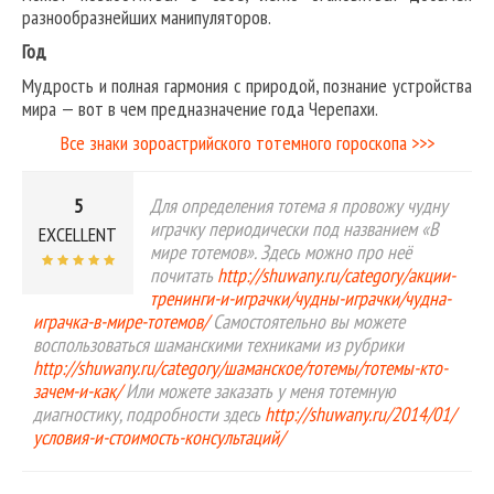
разнообразнейших манипуляторов.
Год
Мудрость и полная гармония с природой, познание устройства
мира — вот в чем предназначение года Черепахи.
Все знаки зороастрийского тотемного гороскопа >>>
5
Для определения тотема я провожу чудну
играчку периодически под названием «В
EXCELLENT
мире тотемов». Здесь можно про неё
почитать
http://shuwany.ru/category/акции-
тренинги-и-играчки/чудны-играчки/чудна-
играчка-в-мире-тотемов/
Самостоятельно вы можете
воспользоваться шаманскими техниками из рубрики
http://shuwany.ru/category/шаманское/тотемы/тотемы-кто-
зачем-и-как/
Или можете заказать у меня тотемную
диагностику, подробности здесь
http://shuwany.ru/2014/01/
условия-и-стоимость-консультаций/