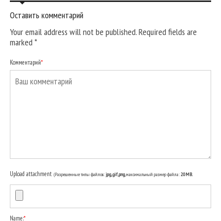
Оставить комментарий
Your email address will not be published. Required fields are
marked
*
Комментарий
*
Upload attachment
(Разрешенные типы файлов:
jpg, gif, png
, максимальный размер файла:
20MB.
Name:
*