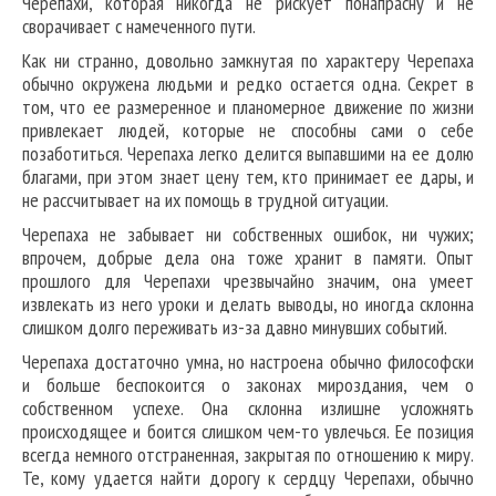
Черепахи, которая никогда не рискует понапрасну и не
сворачивает с намеченного пути.
Как ни странно, довольно замкнутая по характеру Черепаха
обычно окружена людьми и редко остается одна. Секрет в
том, что ее размеренное и планомерное движение по жизни
привлекает людей, которые не способны сами о себе
позаботиться. Черепаха легко делится выпавшими на ее долю
благами, при этом знает цену тем, кто принимает ее дары, и
не рассчитывает на их помощь в трудной ситуации.
Черепаха не забывает ни собственных ошибок, ни чужих;
впрочем, добрые дела она тоже хранит в памяти. Опыт
прошлого для Черепахи чрезвычайно значим, она умеет
извлекать из него уроки и делать выводы, но иногда склонна
слишком долго переживать из-за давно минувших событий.
Черепаха достаточно умна, но настроена обычно философски
и больше беспокоится о законах мироздания, чем о
собственном успехе. Она склонна излишне усложнять
происходящее и боится слишком чем-то увлечься. Ее позиция
всегда немного отстраненная, закрытая по отношению к миру.
Те, кому удается найти дорогу к сердцу Черепахи, обычно