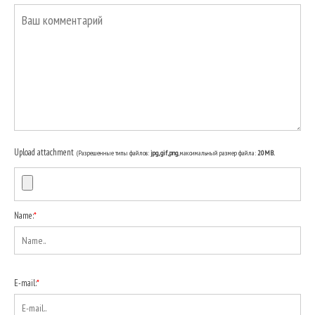
Upload attachment
(Разрешенные типы файлов:
jpg, gif, png
, максимальный размер файла:
20MB.
Name:
*
E-mail:
*