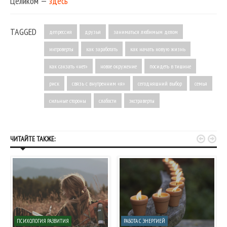
Целиком —
здесь
TAGGED
депрессия
друзья
заниматься любимым делом
интроверты
как заработать
как начать новую жизнь
как сакзать «нет»
новое окружение
посидеть в тишине
риск
связь с внутренним «я»
сегодняшний выбор
семья
сильные стороны
слабости
экстраверты


ЧИТАЙТЕ ТАКЖЕ:
ПСИХОЛОГИЯ РАЗВИТИЯ
РАБОТА С ЭНЕРГИЕЙ