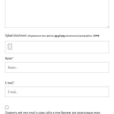
Upload attachment
(Разрешенные типы файлов:
jpg, gif, png
, максимальный размер файла:
20MB.
Name:
*
E-mail:
*
Сохранить моё имя, email и адрес сайта в этом браузере для последующих моих