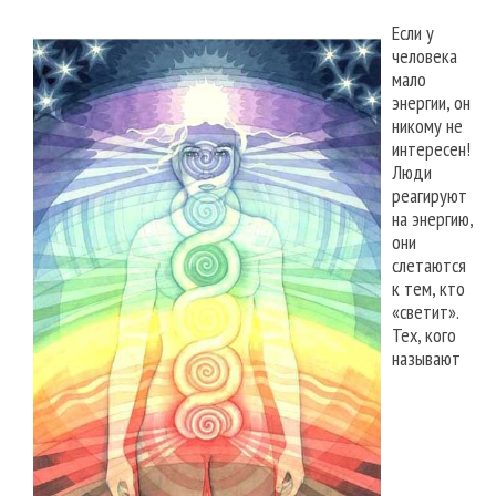
Если у
человека
мало
энергии, он
никому не
интересен!
Люди
реагируют
на энергию,
они
слетаются
к тем, кто
«светит».
Тех, кого
называют