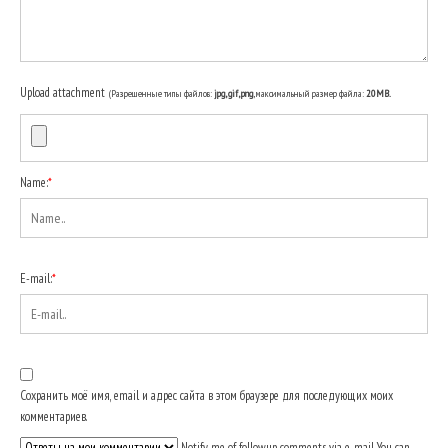
Upload attachment
(Разрешенные типы файлов:
jpg, gif, png
, максимальный размер файла:
20MB.
Name:
*
E-mail:
*
Сохранить моё имя, email и адрес сайта в этом браузере для последующих моих
комментариев.
Notify me of followup comments via e-mail. You can