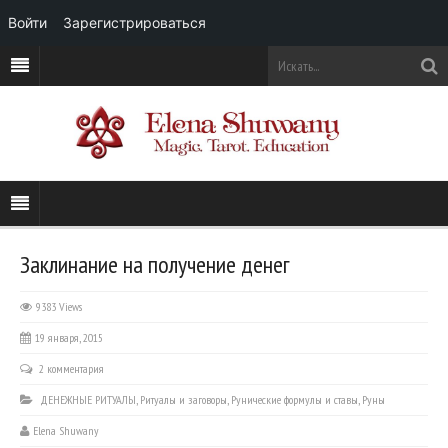
Войти
Зарегистрироваться
Заклинание на получение денег
9383 Views
19 января, 2015
2 комментария
ДЕНЕЖНЫЕ РИТУАЛЫ
,
Ритуалы и заговоры
,
Рунические формулы и ставы
,
Руны
Elena Shuwany