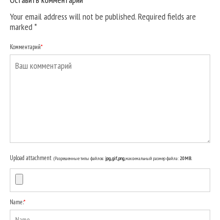
Your email address will not be published. Required fields are
marked
*
Комментарий
*
Upload attachment
(Разрешенные типы файлов:
jpg, gif, png
, максимальный размер файла:
20MB.
Name:
*