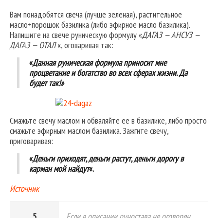
Вам понадобятся свеча (лучше зеленая), растительное
масло+порошок базилика (либо эфирное масло базилика).
Напишите на свече руническую формулу «
ДАГАЗ — АНСУЗ —
ДАГАЗ — ОТАЛ
«, оговаривая так:
«
Данная руническая формула приносит мне
процветание и богатство во всех сферах жизни. Да
будет так!»
Смажьте свечу маслом и обваляйте ее в базилике, либо просто
смажьте эфирным маслом базилика. Зажгите свечу,
приговаривая:
«
Деньги приходят, деньги растут, деньги дорогу в
карман мой найдут
«.
Источник
5
Если в описании руностава не оговорен