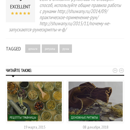
способ, используйте общие правила работы
EXCELLENT
с рунами http://shuwany.ru/2014/09/
практическое-применение-рун/
http://shuwany.ru/2015/11/почему-не-
запускаются-рунескрипты-и-ф/
TAGGED
деньги
ритуалы
руны


ЧИТАЙТЕ ТАКЖЕ:
РЕЦЕПТЫ ТРАВНИЦЫ
ДЕНЕЖНЫЕ РИТУАЛЫ
19 марта, 2015
08 декабря, 2018