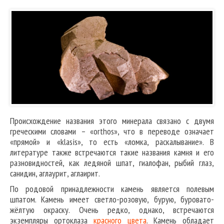
Происхождение названия этого минерала связано с двумя
греческими словами – «orthos», что в переводе означает
«прямой» и «klasis», то есть «ломка, раскалывание». В
литературе также встречаются такие названия камня и его
разновидностей, как ледяной шпат, гиалофан, рыбий глаз,
санидин, аглаурит, аглаирит.
По родовой принадлежности камень является полевым
шпатом. Камень имеет светло-розовую, бурую, буровато-
жёлтую окраску. Очень редко, однако, встречаются
экземпляры ортоклаза
красного цвета
. Камень обладает