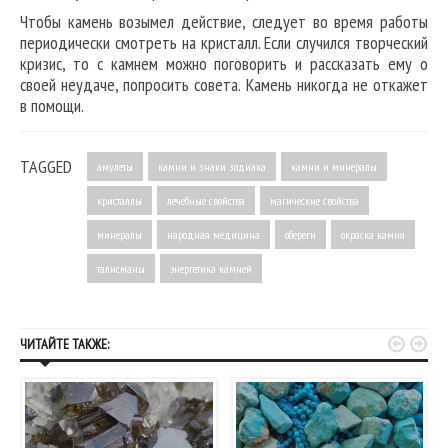
Чтобы камень возымел действие, следует во время работы
периодически смотреть на кристалл. Если случился творческий
кризис, то с камнем можно поговорить и рассказать ему о
своей неудаче, попросить совета. Камень никогда не откажет
в помощи.
TAGGED
амулеты
камни и знаки зодиака
камни и минералы
кристаллы
лечебные свойства
магические свойства
минералы
народная медицина
обереги
окраска камня
талисманы
энергетика камней


ЧИТАЙТЕ ТАКЖЕ: