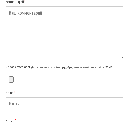
Комментарий
*
Upload attachment
(Разрешенные типы файлов:
jpg, gif, png
, максимальный размер файла:
20MB.
Name:
*
E-mail:
*