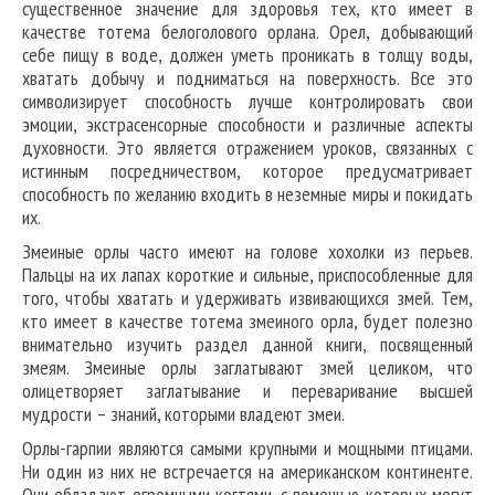
существенное значение для здоровья тех, кто имеет в
качестве тотема белоголового орлана. Орел, добывающий
себе пищу в воде, должен уметь проникать в толщу воды,
хватать добычу и подниматься на поверхность. Все это
символизирует способность лучше контролировать свои
эмоции, экстрасенсорные способности и различные аспекты
духовности. Это является отражением уроков, связанных с
истинным посредничеством, которое предусматривает
способность по желанию входить в неземные миры и покидать
их.
Змеиные орлы часто имеют на голове хохолки из перьев.
Пальцы на их лапах короткие и сильные, приспособленные для
того, чтобы хватать и удерживать извивающихся змей. Тем,
кто имеет в качестве тотема змеиного орла, будет полезно
внимательно изучить раздел данной книги, посвященный
змеям. Змеиные орлы заглатывают змей целиком, что
олицетворяет заглатывание и переваривание высшей
мудрости – знаний, которыми владеют змеи.
Орлы-гарпии являются самыми крупными и мощными птицами.
Ни один из них не встречается на американском континенте.
Они обладают огромными когтями, с помощью которых могут