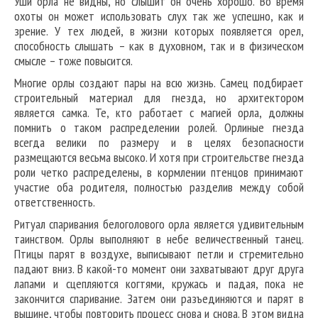
Уши орла не видны, но слышит он очень хорошо. Во время
охоты он может использовать слух так же успешно, как и
зрение. У тех людей, в жизни которых появляется орел,
способность слышать – как в духовном, так и в физическом
смысле – тоже повысится.
Многие орлы создают пары на всю жизнь. Самец подбирает
строительный материал для гнезда, но архитектором
является самка. Те, кто работает с магией орла, должны
помнить о таком распределении ролей. Орлиные гнезда
всегда велики по размеру и в целях безопасности
размещаются весьма высоко. И хотя при строительстве гнезда
роли четко распределены, в кормлении птенцов принимают
участие оба родителя, полностью разделив между собой
ответственность.
Ритуал спаривания белоголового орла является удивительным
таинством. Орлы выполняют в небе величественный танец.
Птицы парят в воздухе, выписывают петли и стремительно
падают вниз. В какой-то момент они захватывают друг друга
лапами и сцепляются когтями, кружась и падая, пока не
закончится спаривание. Затем они разъединяются и парят в
вышине, чтобы повторить процесс снова и снова. В этом видна