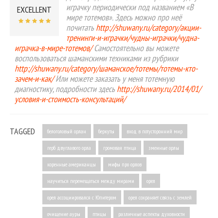
играчку периодически под названием «В
EXCELLENT
мире тотемов». Здесь можно про неё
почитать
http://shuwany.ru/category/акции-
тренинги-и-играчки/чудны-играчки/чудна-
играчка-в-мире-тотемов/
Самостоятельно вы можете
воспользоваться шаманскими техниками из рубрики
http://shuwany.ru/category/шаманское/тотемы/тотемы-кто-
зачем-и-как/
Или можете заказать у меня тотемную
диагностику, подробности здесь
http://shuwany.ru/2014/01/
условия-и-стоимость-консультаций/
TAGGED
белоголовый орлан
беркуты
вход в потусторонний мир
герб двуглавого орла
громовая птица
змеиные орлы
коренные американцы
мифы про орлов
научиться перемещаться между мирами
орел
орел ассоциировался с Юпитером
орел сохраняет связь с землей
очищение ауры
птицы
различные аспекты духовности