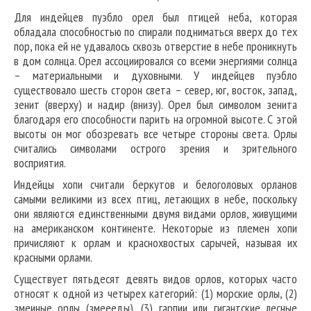
Для индейцев пуэбло орел был птицей неба, которая
обладала способностью по спирали подниматься вверх до тех
пор, пока ей не удавалось сквозь отверстие в небе проникнуть
в дом солнца. Орел ассоциировался со всеми энергиями солнца
– материальными и духовными. У индейцев пуэбло
существовало шесть сторон света – север, юг, восток, запад,
зенит (вверху) и надир (внизу). Орел был символом зенита
благодаря его способности парить на огромной высоте. С этой
высоты он мог обозревать все четыре стороны света. Орлы
считались символами острого зрения и зрительного
восприятия.
Индейцы хопи считали беркутов и белоголовых орланов
самыми великими из всех птиц, летающих в небе, поскольку
они являются единственными двумя видами орлов, живущими
на американском континенте. Некоторые из племен хопи
причисляют к орлам и краснохвостых сарычей, называя их
красными орлами.
Существует пятьдесят девять видов орлов, которых часто
относят к одной из четырех категорий: (1) морские орлы, (2)
змеиные орлы (змеееды), (3) гарпии или гигантские лесные