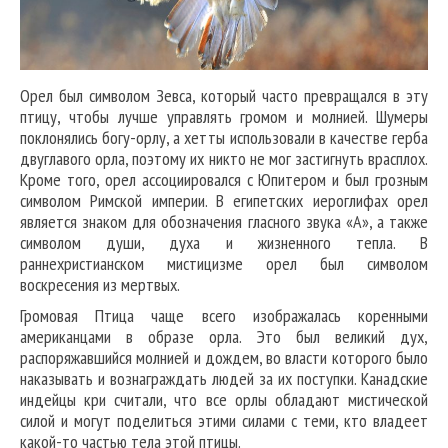
Орел был символом Зевса, который часто превращался в эту
птицу, чтобы лучше управлять громом и молнией. Шумеры
поклонялись богу-орлу, а хетты использовали в качестве герба
двуглавого орла, поэтому их никто не мог застигнуть врасплох.
Кроме того, орел ассоциировался с Юпитером и был грозным
символом Римской империи. В египетских иероглифах орел
является знаком для обозначения гласного звука «А», а также
символом души, духа и жизненного тепла. В
раннехристианском мистицизме орел был символом
воскресения из мертвых.
Громовая Птица чаще всего изображалась коренными
американцами в образе орла. Это был великий дух,
распоряжавшийся молнией и дождем, во власти которого было
наказывать и вознаграждать людей за их поступки. Канадские
индейцы кри считали, что все орлы обладают мистической
силой и могут поделиться этими силами с теми, кто владеет
какой-то частью тела этой птицы.