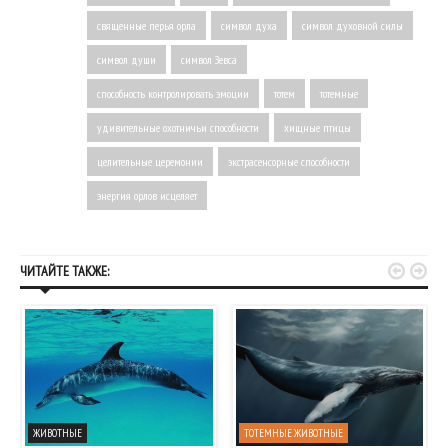
священные перья орла
символ духа
символ духовной силы
символ души
символ Зевса
способность контролировать эмоции
тотем
тотемные
удивительные охотничьи способности
хищные птицы
целительные церемонии
экстрасенсорные способности
энергия орлов исцеляет


ЧИТАЙТЕ ТАКЖЕ:
ЖИВОТНЫЕ
ТОТЕМНЫЕ ЖИВОТНЫЕ