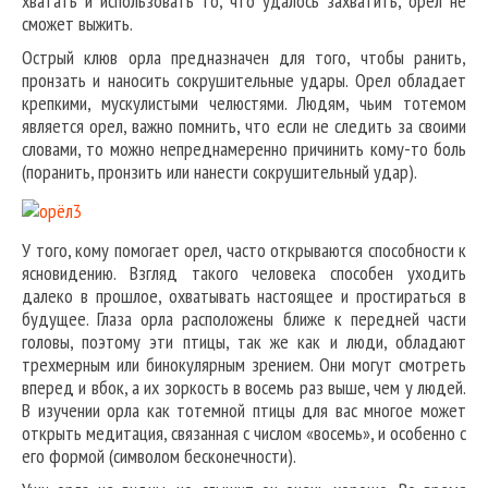
хватать и использовать то, что удалось захватить, орел не
сможет выжить.
Острый клюв орла предназначен для того, чтобы ранить,
пронзать и наносить сокрушительные удары. Орел обладает
крепкими, мускулистыми челюстями. Людям, чьим тотемом
является орел, важно помнить, что если не следить за своими
словами, то можно непреднамеренно причинить кому-то боль
(поранить, пронзить или нанести сокрушительный удар).
У того, кому помогает орел, часто открываются способности к
ясновидению. Взгляд такого человека способен уходить
далеко в прошлое, охватывать настоящее и простираться в
будущее. Глаза орла расположены ближе к передней части
головы, поэтому эти птицы, так же как и люди, обладают
трехмерным или бинокулярным зрением. Они могут смотреть
вперед и вбок, а их зоркость в восемь раз выше, чем у людей.
В изучении орла как тотемной птицы для вас многое может
открыть медитация, связанная с числом «восемь», и особенно с
его формой (символом бесконечности).