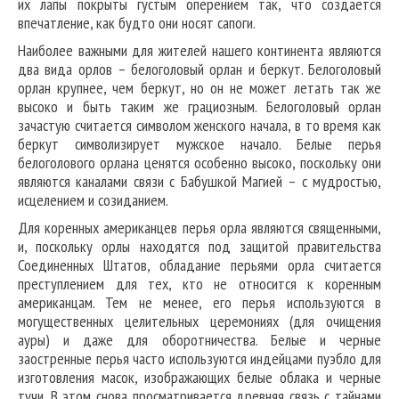
их лапы покрыты густым оперением так, что создается
впечатление, как будто они носят сапоги.
Наиболее важными для жителей нашего континента являются
два вида орлов – белоголовый орлан и беркут. Белоголовый
орлан крупнее, чем беркут, но он не может летать так же
высоко и быть таким же грациозным. Белоголовый орлан
зачастую считается символом женского начала, в то время как
беркут символизирует мужское начало. Белые перья
белоголового орлана ценятся особенно высоко, поскольку они
являются каналами связи с Бабушкой Магией – с мудростью,
исцелением и созиданием.
Для коренных американцев перья орла являются священными,
и, поскольку орлы находятся под защитой правительства
Соединенных Штатов, обладание перьями орла считается
преступлением для тех, кто не относится к коренным
американцам. Тем не менее, его перья используются в
могущественных целительных церемониях (для очищения
ауры) и даже для оборотничества. Белые и черные
заостренные перья часто используются индейцами пуэбло для
изготовления масок, изображающих белые облака и черные
тучи. В этом снова просматривается древняя связь с тайнами