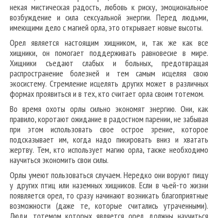
некая мистическая радость, любовь к риску, эмоциональное
возбуждение и сила сексуальной энергии. Перед людьми,
имеющими дело с магией орла, это открывает новые высоты.
Орел является настоящим хищником, и, так же как все
хищники, он помогает поддерживать равновесие в мире.
Хищники съедают слабых и больных, предотвращая
распространение болезней и тем самым исцеляя свою
экосистему. Стремление исцелять других может в различных
формах проявиться и в тех, кто считает орла своим тотемом.
Во время охоты орлы сильно экономят энергию. Они, как
правило, коротают ожидание в радостном парении, не забывая
при этом использовать свое острое зрение, которое
подсказывает им, когда надо пикировать вниз и хватать
жертву. Тем, кто использует магию орла, также необходимо
научиться экономить свои силы.
Орлы умеют пользоваться случаем. Нередко они воруют пищу
у других птиц или наземных хищников. Если в чьей-то жизни
появляется орел, то сразу начинают возникать благоприятные
возможности (даже те, которые считались утраченными).
Люди, тотемом которых является орел, должны научиться