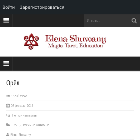
Войти
Зарегистрироваться
Орёл
13206 Views
08 февраля, 2015
Нет комментариев
Птицы
,
Тотемные животные
Elena Shuwany