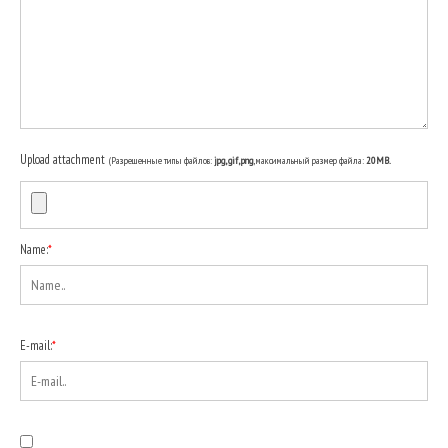
Upload attachment
(Разрешенные типы файлов:
jpg, gif, png
, максимальный размер файла:
20MB.
Name:
*
E-mail:
*