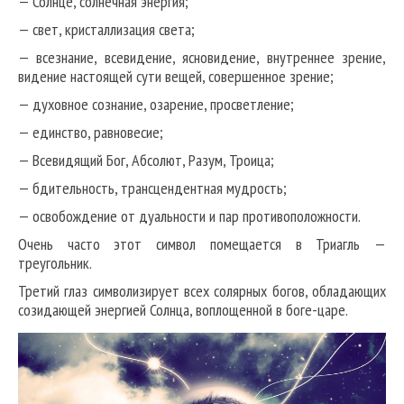
— Солнце, солнечная энергия;
— свет, кристаллизация света;
— всезнание, всевидение, ясновидение, внутреннее зрение,
видение настоящей сути вещей, совершенное зрение;
— духовное сознание, озарение, просветление;
— единство, равновесие;
— Всевидящий Бог, Абсолют, Разум, Троица;
— бдительность, трансцендентная мудрость;
— освобождение от дуальности и пар противоположности.
Очень часто этот символ помещается в Триагль —
треугольник.
Третий глаз символизирует всех солярных богов, обладающих
созидающей энергией Солнца, воплощенной в боге-царе.