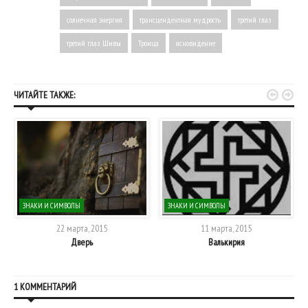
солнечная энергия
трансцендентная мудрость
третий глаз
третий глаз Шивы
Троица
ясновидение


ЧИТАЙТЕ ТАКЖЕ:
ЗНАКИ И СИМВОЛЫ
ЗНАКИ И СИМВОЛЫ
22 марта, 2015
11 марта, 2015
Дверь
Валькирия
1 КОММЕНТАРИЙ