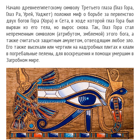
Начало древнеегипетскому символу Третьего глаза (Глаз Гора,
Глаз Ра, Урей, Уаджет) положил миф о борьбе за первенство
двух богов Гора (Хора) и Сета, в ходе которой глаз Гора был
вырван из его тела, но вырос снова. Так, Глаз Гора стал
непременным символом (атрибутом, эмблемой) этого бога, а
также считаться защитным амулетом, отвеодящим любое зло.
Его также высекали или чертили на надгробных плитах и клали
в погребальные пелены, для воскрешения и помощи умершим в
Загробном мире.