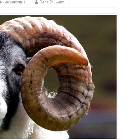
емные животные
Elena Shuwany