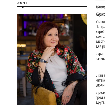
ОБО МНЕ
Ключе
Перио
У мно
По тр
еврей
долго
власт
для р
Баран
начин
В кит
китай
упрям
В реа
преда
друга