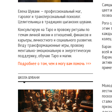
Самцы
цвета
Елена Шувани — профессиональный маг,
позво
таролог и трансперсональный психолог.
Целительница в традициях цыганских шувани.
Рога 
этим 
Консультирую на Таро и провожу ритуалы по
кажды
темам личной жизни и отношений, финансов и
колец
карьеры, личностного и социального развития.
Веду трансформационные игры, провожу
Баран
ментально-эмоциональную и энергетическую
всей 
поддержку, обучаю Таро и магии.
баран
актив
Подробнее о том, чем я могу вам помочь >>>
приме
ШКОЛА ШУВАНИ
Молод
лестн
поско
сталк
призн
доказ