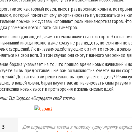
орог, так же как горный козел, имеет раздвоенные копыта, которыми
иалом, который помогает ему амортизировать и удерживаться на ка
тельные прыжки, их суставы исполняют роль миниамортизаторов. Что
дка размером всего в пять сантиметров.
чень важно для людей, чьим тотемом является толсторог. Это напом
 начинаний иногда можно даже сразу не разглядеть, но если ими не
овых свершений. Люди, взаимодействующие с этим тотемом, должны 
мляться на свои ноги. В этом случае они смогут намного увереннее дв
ение барана указывает на то, что пришло время новых начинаний и н
ьзуете ли вы предоставленные вам возможности? Умеете ли вы сохр
ждений? Достаточно ли решительно вы приступаете к делу? Реализуе
вшись в вашей жизни, баран научит вас активизировать силы разума и
остижения новых высот и претворения в жизнь смелых идей.
ник: Тэд Эндрюс «Определи свой тотем»
5
Для определения тотема я провожу чудну играчку период