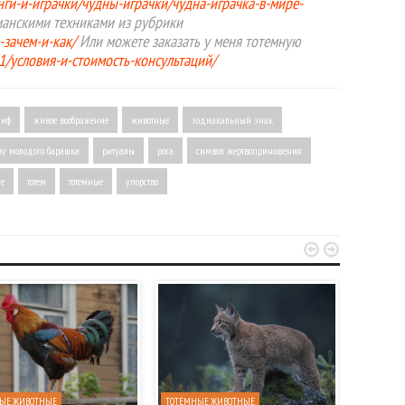
инги-и-играчки/чудны-играчки/чудна-играчка-в-мире-
манскими техниками из рубрики
-зачем-и-как/
Или можете заказать у меня тотемную
01/условия-и-стоимость-консультаций/
миф
живое воображение
животные
зодиакальный знак
ву молодого барашка
ритуалы
рога
символ жертвоприношения
де
тотем
тотемные
упорство


ЫЕ ЖИВОТНЫЕ
ТОТЕМНЫЕ ЖИВОТНЫЕ
ПТИЦЫ