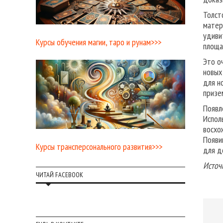
Толст
матер
удиви
Курсы обучения магии, таро и рунам>>>
площа
Это о
новых
для н
призе
Появл
Испол
восхо
Появи
Курсы трансперсонального развития>>>
для д
Источ
ЧИТАЙ FACEBOOK