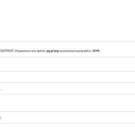
ttachment
(Разрешенные типы файлов:
jpg, gif, png
, максимальный размер файла:
20MB.