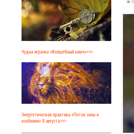
9
Чудна играчка «Волшебный ключ»>>>
Энергетическая практика «Поток силы и
изобилия» 8 августа>>>