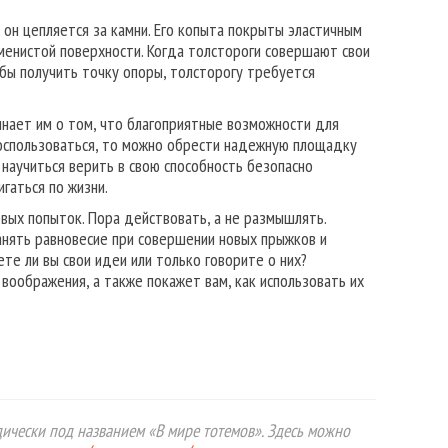
 он цепляется за камни. Его копыта покрыты эластичным
менистой поверхности. Когда толстороги совершают свои
бы получить точку опоры, толсторогу требуется
инает им о том, что благоприятные возможности для
 воспользоваться, то можно обрести надежную площадку
научиться верить в свою способность безопасно
игаться по жизни.
овых попыток. Пора действовать, а не размышлять.
анять равновесие при совершении новых прыжков и
те ли вы свои идеи или только говорите о них?
 воображения, а также покажет вам, как использовать их
ически под названием «В мире тотемов». Здесь можно