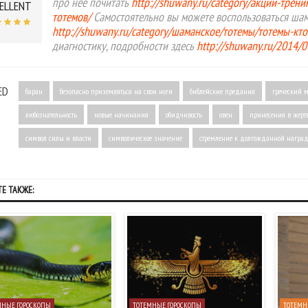
про неё почитать
http://shuwany.ru/category/акции-трен
ELLENT
тотемов/
Самостоятельно вы можете воспользоваться ша
http://shuwany.ru/category/шаманское/тотемы/тотемы-кто
диагностику, подробности здесь
http://shuwany.ru/2014/
ED
баран
безопасно приземляться на свои ноги
библейские предания
греческий 
любознательность
новые начинания
обидчивость
овен
принесения в жерт
символ силы и власти
символическое значение
стремление к долгожданной награ
Е ТАКЖЕ:
МНЫЕ ГОРОСКОПЫ
ТОТЕМНЫЕ ГОРОСКОПЫ
ТОТЕМН