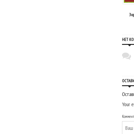
16 января, 2015
22 августа, 2012
Воробей
Красный волк
Зо
НЕТ К
ОСТАВ
Остав
Your e
Коммен