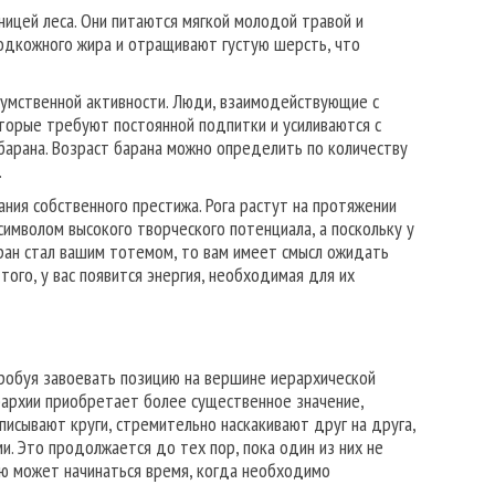
ницей леса. Они питаются мягкой молодой травой и
подкожного жира и отращивают густую шерсть, что
й умственной активности. Люди, взаимодействующие с
торые требуют постоянной подпитки и усиливаются с
барана. Возраст барана можно определить по количеству
.
ния собственного престижа. Рога растут на протяжении
 символом высокого творческого потенциала, а поскольку у
баран стал вашим тотемом, то вам имеет смысл ожидать
ого, у вас появится энергия, необходимая для их
пробуя завоевать позицию на вершине иерархической
ерархии приобретает более существенное значение,
описывают круги, стремительно наскакивают друг на друга,
ми. Это продолжается до тех пор, пока один из них не
ью может начинаться время, когда необходимо