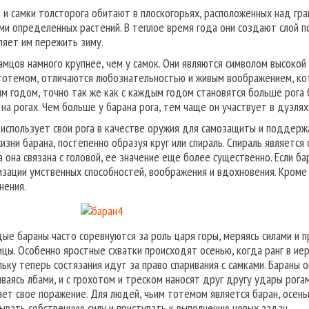
 и самки толсторога обитают в плоскогорьях, расположенных над гра
ми определенных растений. В теплое время года они создают слой 
ляет им пережить зиму.
самцов намного крупнее, чем у самок. Они являются символом высоко
тотемом, отличаются любознательностью и живым воображением, ко
м годом, точно так же как с каждым годом становятся больше рога 
 на рогах. Чем больше у барана рога, тем чаще он участвует в дуэлях
 использует свои рога в качестве оружия для самозащиты и поддержа
жизни барана, постепенно образуя круг или спираль. Спираль является
а она связана с головой, ее значение еще более существенно. Если 
изации умственных способностей, воображения и вдохновения. Кроме т
нения.
ые бараны часто соревнуются за роль царя горы, меряясь силами и 
ицы. Особенно яростные схватки происходят осенью, когда ранг в и
льку теперь состязания идут за право спаривания с самками. Бараны 
иваясь лбами, и с грохотом и треском наносят друг другу удары рога
ает свое поражение. Для людей, чьим тотемом является баран, осен
ывать собственную силу и приступать к выполнению новых задач.