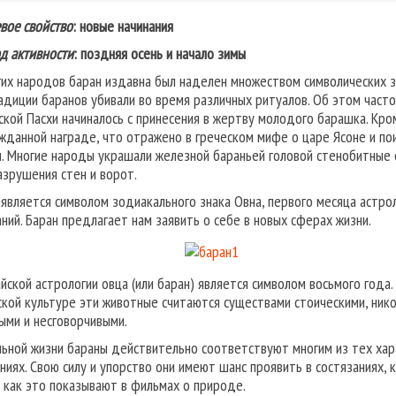
вое свойство
: новые начинания
д активности
: поздняя осень и начало зимы
гих народов баран издавна был наделен множеством символических з
адиции баранов убивали во время различных ритуалов. Об этом часто
ской Пасхи начиналось с принесения в жертву молодого барашка. Кро
жданной награде, что отражено в греческом мифе о царе Ясоне и пои
и. Многие народы украшали железной бараньей головой стенобитные
азрушения стен и ворот.
 является символом зодиакального знака Овна, первого месяца астрол
аний. Баран предлагает нам заявить о себе в новых сферах жизни.
айской астрологии овца (или баран) является символом восьмого года.
ской культуре эти животные считаются существами стоическими, ник
ыми и несговорчивыми.
льной жизни бараны действительно соответствуют многим из тех хар
ниях. Свою силу и упорство они имеют шанс проявить в состязаниях, 
, как это показывают в фильмах о природе.