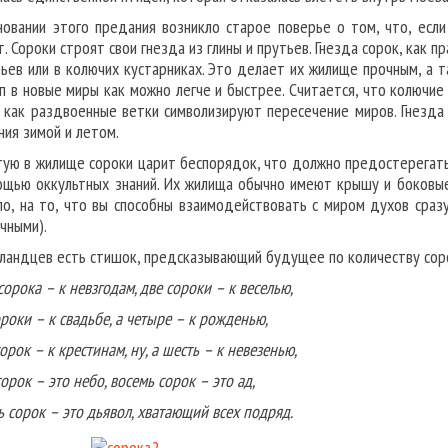
новании этого предания возникло старое поверье о том, что, есл
т. Сороки строят свои гнезда из глины и прутьев. Гнезда сорок, как 
ьев или в колючих кустарниках. Это делает их жилище прочным, а 
п в новые миры как можно легче и быстрее. Считается, что колючие
 как раздвоенные ветки символизируют пересечение миров. Гнезда
ния зимой и летом.
тую в жилище сороки царит беспорядок, что должно предостерегат
ощью оккультных знаний. Их жилища обычно имеют крышу и боковые
ло, на то, что вы способны взаимодействовать с миром духов сраз
чными).
ландцев есть стишок, предсказывающий будущее по количеству соро
орока – к невзгодам, две сороки – к веселью,
ороки – к свадьбе, а четыре – к рожденью,
орок – к крестинам, ну, а шесть – к невезенью,
орок – это небо, восемь сорок – это ад,
ь сорок – это дьявол, хватающий всех подряд.