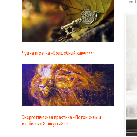
1
Чудна играчка «Волшебный ключ»>>>
Энергетическая практика «Поток силы и
изобилия» 8 августа>>>