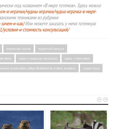
ически под названием «В мире тотемов». Здесь можно
инги-и-играчки/чудны-играчки/чудна-играчка-в-мире-
манскими техниками из рубрики
-зачем-и-как/
Или можете заказать у меня тотемную
01/условия-и-стоимость-консультаций/
оккультные знания
подручный колдуна
тве тотема
сорока в народных традициях
сорока и Ноев ковчег
умение использовать любые обстоятельства в своих интересах
хитрая птица

