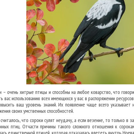
и – очень хитрые птицы и способны на любое коварство, что говор
ть вас использованию всех имеющихся у вас в распоряжении ресурсов
овысить ваш уровень знаний. Их появление чаще всего указывает 
жения своих умственных способностей.
 считалось, что сороки сулят неудачу, а если везение, то только в з
нных птиц. Отчасти причины такого сложного отношения к сорока
лась единственной птицей, которая отказалась влететь внутрь Ноева