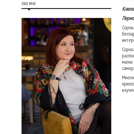
ОБО МНЕ
Ключе
Перио
Сорок
беспа
интер
Сорок
распо
магия
самор
Многи
присп
изуче