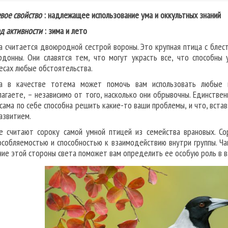
вое свойство
: надлежащее использование ума и оккультных знаний
д активности
: зима и лето
а считается двоюродной сестрой вороны. Это крупная птица с блес
рдонны. Они славятся тем, что могут украсть все, что способны 
есах любые обстоятельства.
а в качестве тотема может помочь вам использовать любые м
лагаете, – независимо от того, насколько они обрывочны. Единствен
 сама по себе способна решить какие-то ваши проблемы, и что, вста
азвитием.
е считают сороку самой умной птицей из семейства врановых. 
особляемостью и способностью к взаимодействию внутри группы. Ча
ние этой стороны света поможет вам определить ее особую роль в в