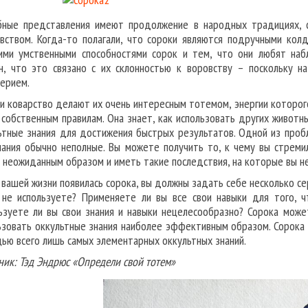
ные представления имеют продолжение в народных традициях, с
вством. Когда-то полагали, что сороки являются подручными кол
ими умственными способностями сорок и тем, что они любят наб
н, что это связано с их склонностью к воровству – поскольку н
ерием.
 и коварство делают их очень интересным тотемом, энергии которого
 собственным правилам. Она знает, как использовать других животны
ьтные знания для достижения быстрых результатов. Одной из пробл
нания обычно неполные. Вы можете получить то, к чему вы стремил
 неожиданным образом и иметь такие последствия, на которые вы не
в вашей жизни появилась сорока, вы должны задать себе несколько с
 не используете? Применяете ли вы все свои навыки для того, 
ьзуете ли вы свои знания и навыки нецелесообразно? Сорока може
ьзовать оккультные знания наиболее эффективным образом. Сорока 
ью всего лишь самых элементарных оккультных знаний.
ник: Тэд Эндрюс «Определи свой тотем»