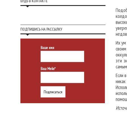
БУДЬ В КОНТАКТЕ
Подоб
колдо
высок
увере
ПОДПИШИСЬ НА РАССЫЛКУ
недов
Их ум
своим
Ваше имя
оккул
эти з
самым
Ваш Мейл*
Если 
никак
Испол
испол
помощ
Источ