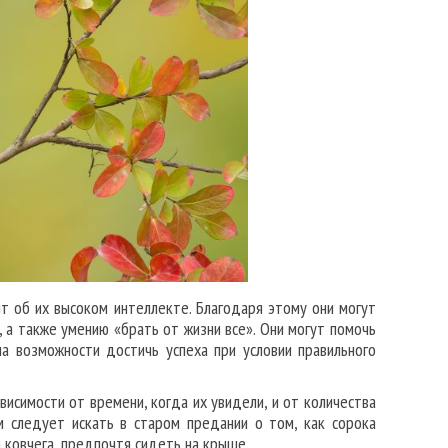
ит об их высоком интеллекте. Благодаря этому они могут
, а также умению «брать от жизни все». Они могут помочь
на возможности достичь успеха при условии правильного
ависимости от времени, когда их увидели, и от количества
м следует искать в старом предании о том, как сорока
 ковчега, предпочтя сидеть на крыше.