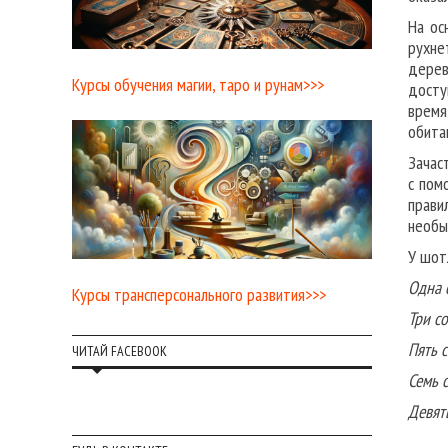
На ос
рухне
дерев
Курсы обучения магии, таро и рунам>>>
досту
время
обита
Зачас
с пом
прави
необы
У шот
Одна с
Курсы трансперсонального развития>>>
Три с
Пять с
ЧИТАЙ FACEBOOK
Семь с
Девят