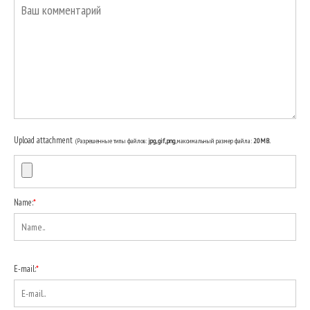
Upload attachment
(Разрешенные типы файлов:
jpg, gif, png
, максимальный размер файла:
20MB.
Name:
*
E-mail:
*