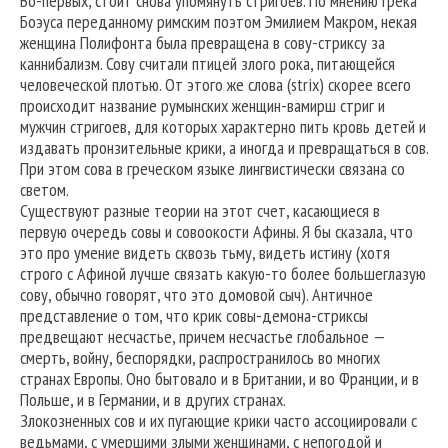
Во-первых, стоит снова упомянуть стригоев. По мнению грека
Боэуса переданному римским поэтом Эмилием Макром, некая
женщина Полифонта была превращена в сову-стриксу за
каннибализм. Сову считали птицей злого рока, питающейся
человеческой плотью. От этого же слова (strix) скорее всего
происходит название румынских женщин-вамирш стриг и
мужчин стригоев, для которых характерно пить кровь детей и
издавать пронзительные крики, а иногда и превращаться в сов.
При этом сова в греческом языке лингвистически связана со
светом.
Существуют разные теории на этот счет, касающиеся в
первую очередь совы и совоокости Афины. Я бы сказала, что
это про умение видеть сквозь тьму, видеть истину (хотя
строго с Афиной лучше связать какую-то более большеглазую
сову, обычно говорят, что это домовой сыч). Античное
представление о том, что крик совы-демона-стриксы
предвещают несчастье, причем несчастье глобальное —
смерть, войну, беспорядки, распространилось во многих
странах Европы. Оно бытовало и в Британии, и во Франции, и в
Польше, и в Германии, и в других странах.
Злокозненных сов и их пугающие крики часто ассоциировали с
ведьмами, с умершими злыми женщинами, с непогодой и