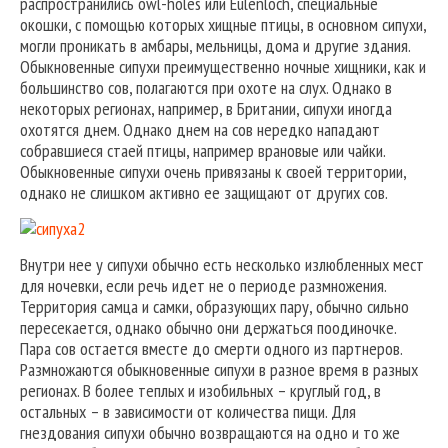
распространились owl-holes или Eulenloch, специальные
окошки, с помощью которых хищные птицы, в основном сипухи,
могли проникать в амбары, мельницы, дома и другие здания.
Обыкновенные сипухи преимущественно ночные хищники, как и
большинство сов, полагаются при охоте на слух. Однако в
некоторых регионах, например, в Британии, сипухи иногда
охотятся днем. Однако днем на сов нередко нападают
собравшиеся стаей птицы, например врановые или чайки.
Обыкновенные сипухи очень привязаны к своей территории,
однако не слишком активно ее защищают от других сов.
Внутри нее у сипухи обычно есть несколько излюбленных мест
для ночевки, если речь идет не о периоде размножения.
Территория самца и самки, образующих пару, обычно сильно
пересекается, однако обычно они держаться поодиночке.
Пара сов остается вместе до смерти одного из партнеров.
Размножаются обыкновенные сипухи в разное время в разных
регионах. В более теплых и изобильных – круглый год, в
остальных – в зависимости от количества пищи. Для
гнездования сипухи обычно возвращаются на одно и то же