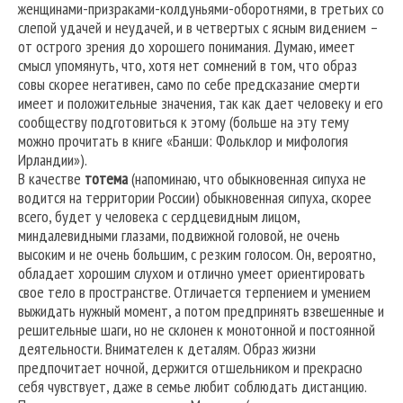
женщинами-призраками-колдуньями-оборотнями, в третьих со
слепой удачей и неудачей, и в четвертых с ясным видением –
от острого зрения до хорошего понимания. Думаю, имеет
смысл упомянуть, что, хотя нет сомнений в том, что образ
совы скорее негативен, само по себе предсказание смерти
имеет и положительные значения, так как дает человеку и его
сообществу подготовиться к этому (больше на эту тему
можно прочитать в книге «Банши: Фольклор и мифология
Ирландии»).
В качестве
тотема
(напоминаю, что обыкновенная сипуха не
водится на территории России) обыкновенная сипуха, скорее
всего, будет у человека с сердцевидным лицом,
миндалевидными глазами, подвижной головой, не очень
высоким и не очень большим, с резким голосом. Он, вероятно,
обладает хорошим слухом и отлично умеет ориентировать
свое тело в пространстве. Отличается терпением и умением
выжидать нужный момент, а потом предпринять взвешенные и
решительные шаги, но не склонен к монотонной и постоянной
деятельности. Внимателен к деталям. Образ жизни
предпочитает ночной, держится отшельником и прекрасно
себя чувствует, даже в семье любит соблюдать дистанцию.