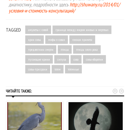
диагностику, подробности здесь
http://shuwany.ru/2014/01/
условия-и-стоимость-консультаций/
TAGGED
амулеты с совой
граница между миром живых и мертвых
крик совы
мифы о совах
плохая примета
предвестник смерти
птицы
птицы злого рока
пугающие крики
сипуха
сова
совы-оборотни
совы-призраки
тотем
тотемные


ЧИТАЙТЕ ТАКЖЕ: