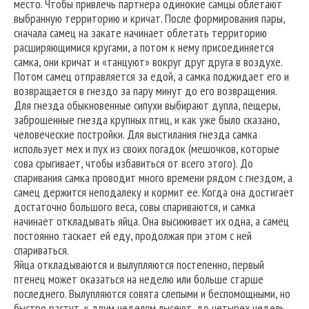
место. Чтобы привлечь партнера одинокие самцы облетают
выбранную территорию и кричат. После формирования пары,
сначала самец на закате начинает облетать территорию
расширяющимися кругами, а потом к нему присоединяется
самка, они кричат и «танцуют» вокруг друг друга в воздухе.
Потом самец отправляется за едой, а самка поджидает его и
возвращается в гнездо за пару минут до его возвращения.
Для гнезда обыкновенные сипухи выбирают дупла, пещеры,
заброшенные гнезда крупных птиц, и как уже было сказано,
человеческие постройки. Для выстилания гнезда самка
использует мех и пух из своих погадок (мешочков, которые
сова срыгивает, чтобы избавиться от всего этого). До
спаривания самка проводит много времени рядом с гнездом, а
самец держится неподалеку и кормит ее. Когда она достигает
достаточно большого веса, совы спариваются, и самка
начинает откладывать яйца. Она высиживает их одна, а самец
постоянно таскает ей еду, продолжая при этом с ней
спариваться.
Яйца откладываются и вылупляются постепенно, первый
птенец может оказаться на неделю или больше старше
последнего. Вылупляются совята слепыми и беспомощными, но
быстро растут, к двум неделям лысеют, до четырех недель