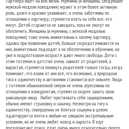
Партнера ищет на всю жизнь. Мужчины (и женщины, следующие
мужской модели поведения) играют в этом более активную
роль, долго и красиво ухаживают, и очень заботливы по
отношению к партнеру, стремятся взять на себя все, что
могут. Детей стараются не заводить, пока не смогут их
обеспечить. Женщины (и мужчины, с женской моделью
поведения) тоже очень внимательны к своему партнеру,
однако при появлении детей, больше сосредотачиваются на
них, внимательно подходят к их обеспечению и обучению, но
уже в подростковом возрасте дают много свободы. Дети с
этим тотемом в детстве очень зависят от родителей, а
вырастая, стремятся покинуть родителей только тогда, когда
понимают, что взяли от них все, что возможно, а природная
тяга к одиночеству и автономии становится все сильнее. Люди
с тотемом обыкновенной сипухи не очень агрессивны по
отношению к конкурентам, стремятся скорее занять свою
уникальную нишу. Любят чувствовать себя защищенными,
обычно имеют страховку и заначку. Несмотря на тягу к
одиночеству, совершенно не бояться социума в целом.
Адаптируются почти к любым не слишком экстремальным
условиям, но не очень любят холод и сырость. В еде
предпочитают птицу, едят очень много относительно своего