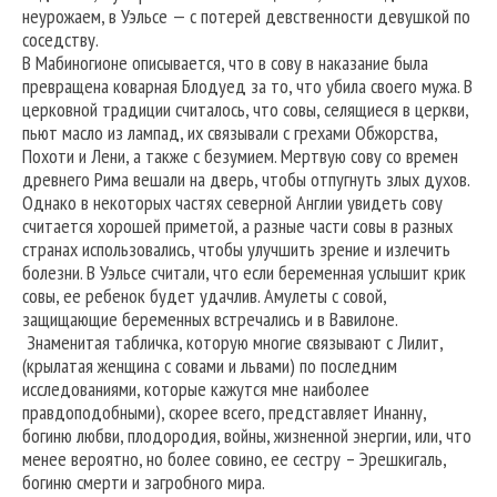
неурожаем, в Уэльсе — с потерей девственности девушкой по
соседству.
В Мабиногионе описывается, что в сову в наказание была
превращена коварная Блодуед за то, что убила своего мужа. В
церковной традиции считалось, что совы, селящиеся в церкви,
пьют масло из лампад, их связывали с грехами Обжорства,
Похоти и Лени, а также с безумием. Мертвую сову со времен
древнего Рима вешали на дверь, чтобы отпугнуть злых духов.
Однако в некоторых частях северной Англии увидеть сову
считается хорошей приметой, а разные части совы в разных
странах использовались, чтобы улучшить зрение и излечить
болезни. В Уэльсе считали, что если беременная услышит крик
совы, ее ребенок будет удачлив. Амулеты с совой,
защищающие беременных встречались и в Вавилоне.
Знаменитая табличка, которую многие связывают с Лилит,
(крылатая женщина с совами и львами) по последним
исследованиями, которые кажутся мне наиболее
правдоподобными), скорее всего, представляет Инанну,
богиню любви, плодородия, войны, жизненной энергии, или, что
менее вероятно, но более совино, ее сестру – Эрешкигаль,
богиню смерти и загробного мира.