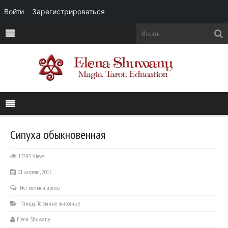
Войти
Зарегистрироваться
Сипуха обыкновенная
13295 Views
01 апреля, 2015
Нет комментариев
Птицы
,
Тотемные животные
Elena Shuwany