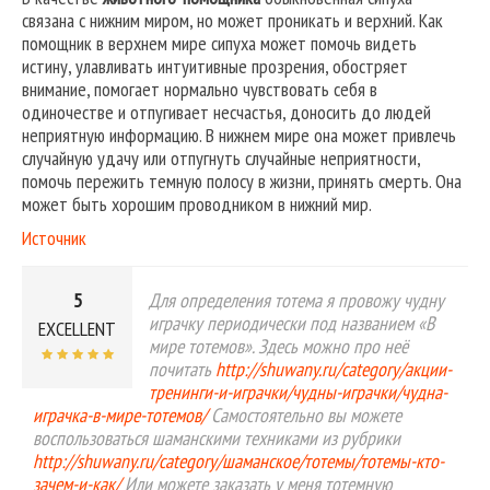
связана с нижним миром, но может проникать и верхний. Как
помощник в верхнем мире сипуха может помочь видеть
истину, улавливать интуитивные прозрения, обостряет
внимание, помогает нормально чувствовать себя в
одиночестве и отпугивает несчастья, доносить до людей
неприятную информацию. В нижнем мире она может привлечь
случайную удачу или отпугнуть случайные неприятности,
помочь пережить темную полосу в жизни, принять смерть. Она
может быть хорошим проводником в нижний мир.
Источник
5
Для определения тотема я провожу чудну
играчку периодически под названием «В
EXCELLENT
мире тотемов». Здесь можно про неё
почитать
http://shuwany.ru/category/акции-
тренинги-и-играчки/чудны-играчки/чудна-
играчка-в-мире-тотемов/
Самостоятельно вы можете
воспользоваться шаманскими техниками из рубрики
http://shuwany.ru/category/шаманское/тотемы/тотемы-кто-
зачем-и-как/
Или можете заказать у меня тотемную