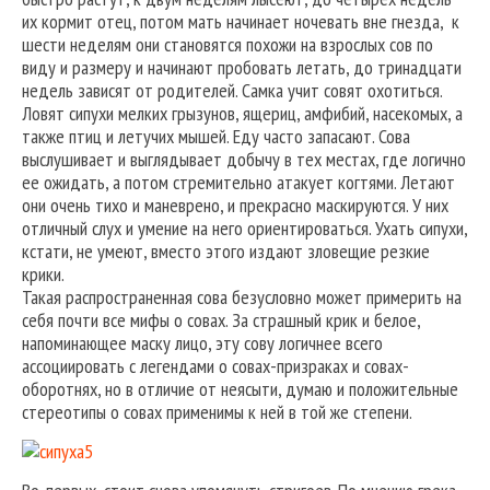
их кормит отец, потом мать начинает ночевать вне гнезда, к
шести неделям они становятся похожи на взрослых сов по
виду и размеру и начинают пробовать летать, до тринадцати
недель зависят от родителей. Самка учит совят охотиться.
Ловят сипухи мелких грызунов, ящериц, амфибий, насекомых, а
также птиц и летучих мышей. Еду часто запасают. Сова
выслушивает и выглядывает добычу в тех местах, где логично
ее ожидать, а потом стремительно атакует когтями. Летают
они очень тихо и маневрено, и прекрасно маскируются. У них
отличный слух и умение на него ориентироваться. Ухать сипухи,
кстати, не умеют, вместо этого издают зловещие резкие
крики.
Такая распространенная сова безусловно может примерить на
себя почти все мифы о совах. За страшный крик и белое,
напоминающее маску лицо, эту сову логичнее всего
ассоциировать с легендами о совах-призраках и совах-
оборотнях, но в отличие от неясыти, думаю и положительные
стереотипы о совах применимы к ней в той же степени.