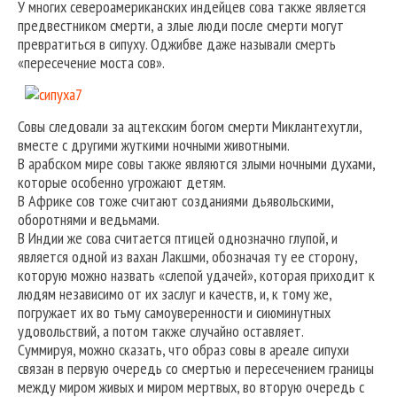
У многих североамериканских индейцев сова также является
предвестником смерти, а злые люди после смерти могут
превратиться в сипуху. Оджибве даже называли смерть
«пересечение моста сов».
Совы следовали за ацтекским богом смерти Миклантехутли,
вместе с другими жуткими ночными животными.
В арабском мире совы также являются злыми ночными духами,
которые особенно угрожают детям.
В Африке сов тоже считают созданиями дьявольскими,
оборотнями и ведьмами.
В Индии же сова считается птицей однозначно глупой, и
является одной из вахан Лакшми, обозначая ту ее сторону,
которую можно назвать «слепой удачей», которая приходит к
людям независимо от их заслуг и качеств, и, к тому же,
погружает их во тьму самоуверенности и сиюминутных
удовольствий, а потом также случайно оставляет.
Суммируя, можно сказать, что образ совы в ареале сипухи
связан в первую очередь со смертью и пересечением границы
между миром живых и миром мертвых, во вторую очередь с