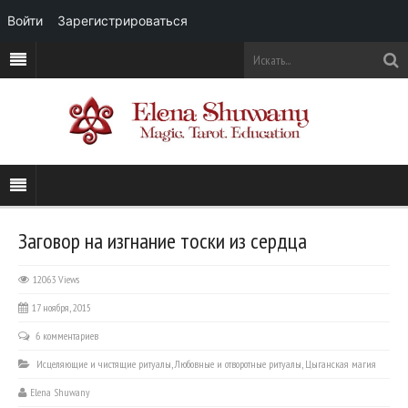
Войти
Зарегистрироваться
Заговор на изгнание тоски из сердца
12063 Views
17 ноября, 2015
6 комментариев
Исцеляющие и чистящие ритуалы
,
Любовные и отворотные ритуалы
,
Цыганская магия
Elena Shuwany