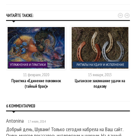


ЧИТАЙТЕ ТАКЖЕ:
УПРАЖНЕНИЯ И ПРАКТИКИ
РИТУАЛЫ НА УДАЧУ И ИСПОЛНЕНИЕ
ЖЕЛАНИЯ
11 февраля, 2020
15 января, 2013
ы
Практика «Единение половинок
Цыганское заклинание удачи на
(тайный брак)»
подкову
6 КОММЕНТАРИЕВ
Antonina
17 июля, 2014
Добрый день, Шувани! Только сегодня набрела на Ваш сайт.
Очень многое показалось интересным и нужным. На данный