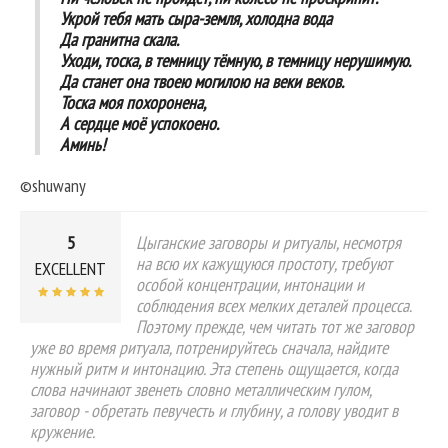
Укрой тебя мать сыра-земля, холодна вода
Да гранитна скала.
Уходи, тоска, в темницу тёмную, в темницу нерушимую.
Да станет она твоею могилою на веки веков.
Тоска моя похоронена,
А сердце моё успокоено.
Аминь!
©shuwany
5
Цыганские заговоры и ритуалы, несмотря
на всю их кажущуюся простоту, требуют
EXCELLENT
особой концентрации, интонации и
соблюдения всех мелких деталей процесса.
Поэтому прежде, чем читать тот же заговор
уже во время ритуала, потренируйтесь сначала, найдите
нужный ритм и интонацию. Эта степень ощущается, когда
слова начинают звенеть словно металлическим гулом,
заговор - обретать певучесть и глубину, а голову уводит в
кружение.