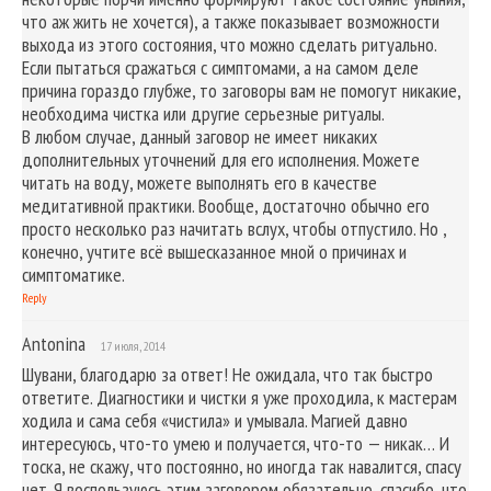
что аж жить не хочется), а также показывает возможности
выхода из этого состояния, что можно сделать ритуально.
Если пытаться сражаться с симптомами, а на самом деле
причина гораздо глубже, то заговоры вам не помогут никакие,
необходима чистка или другие серьезные ритуалы.
В любом случае, данный заговор не имеет никаких
дополнительных уточнений для его исполнения. Можете
читать на воду, можете выполнять его в качестве
медитативной практики. Вообще, достаточно обычно его
просто несколько раз начитать вслух, чтобы отпустило. Но ,
конечно, учтите всё вышесказанное мной о причинах и
симптоматике.
Reply
Antonina
17 июля, 2014
Шувани, благодарю за ответ! Не ожидала, что так быстро
ответите. Диагностики и чистки я уже проходила, к мастерам
ходила и сама себя «чистила» и умывала. Магией давно
интересуюсь, что-то умею и получается, что-то — никак… И
тоска, не скажу, что постоянно, но иногда так навалится, спасу
нет. Я воспользуюсь этим заговором обязательно, спасибо, что