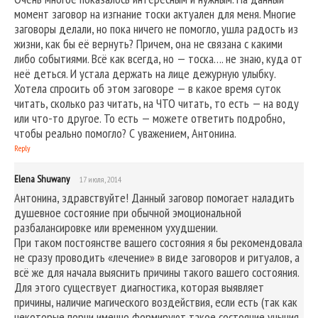
момент заговор на изгнание тоски актуален для меня. Многие
заговоры делали, но пока ничего не помогло, ушла радость из
жизни, как бы её вернуть? Причем, она не связана с какими
либо событиями. Всё как всегда, но — тоска…. не знаю, куда от
неё деться. И устала держать на лице дежурную улыбку.
Хотела спросить об этом заговоре — в какое время суток
читать, сколько раз читать, на ЧТО читать, то есть — на воду
или что-то другое. То есть — можете ответить подробно,
чтобы реально помогло? С уважением, Антонина.
Reply
Elena Shuwany
17 июля, 2014
Антонина, здравствуйте! Данный заговор помогает наладить
душевное состояние при обычной эмоциональной
разбалансировке или временном ухудшении.
При таком постоянстве вашего состояния я бы рекомендовала
не сразу проводить «лечение» в виде заговоров и ритуалов, а
всё же для начала выяснить причины такого вашего состояния.
Для этого существует диагностика, которая выявляет
причины, наличие магического воздействия, если есть (так как
некоторые порчи именно формируют такое состояние уныния,