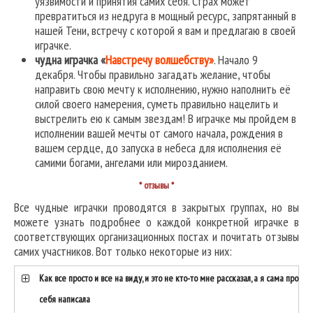
уязвимости и принятия самих себя. Страх может
превратиться из недруга в мощный ресурс, запрятанный в
нашей Тени, встречу с которой я вам и предлагаю в своей
играчке.
чудна играчка «
Навстречу волшебству»
. Начало 9
декабря. Чтобы правильно загадать желание, чтобы
направить свою мечту к исполнению, нужно наполнить её
силой своего намерения, суметь правильно нацелить и
выстрелить ею к самым звездам! В играчке мы пройдем в
исполнении вашей мечты от самого начала, рождения в
вашем сердце, до запуска в небеса для исполнения её
самими богами, ангелами или мирозданием.
* отзывы *
Все чудные играчки проводятся в закрытых группах, но вы
можете узнать подробнее о каждой конкретной играчке в
соответствующих организационных постах и почитать отзывы
самих участников. Вот только некоторые из них:
Как все просто и все на виду, и это не кто-то мне рассказал, а я сама про
себя написала