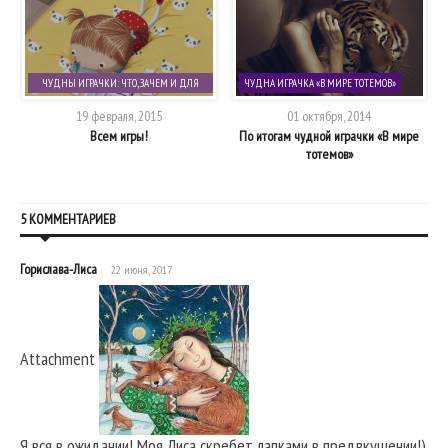
ЧУДНЫ ИГРАЧКИ: ЧТО, ЗАЧЕМ И ДЛЯ
ЧУДНА ИГРАЧКА «В МИРЕ ТОТЕМОВ»
КОГО?
19 февраля, 2015
01 октября, 2014
Всем игры!
По итогам чудной играчки «В мире
тотемов»
5 КОММЕНТАРИЕВ
Горислава-Лиса
22 июня, 2017
Attachment
Я вся в ожидании! Моя Лиса скребет лапками в предвкушении!)