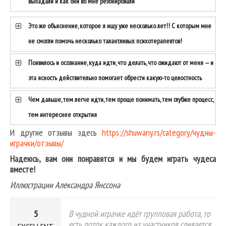
выпадали и как они во мне резонировали
Это же объяснение, которое я ищу уже несколько лет!! С которым мне
не смогли помочь несколько талантливых психотерапевтов!
Появилось и осознание, куда идти, что делать, что ожидают от меня — и
эта ясность действительно помогает обрести какую-то целостность
Чем дальше, тем легче идти, тем проще понимать, тем глубже процесс,
тем интереснее открытия
И другие отзывы здесь
https://shuwany.rs/category/чудны-
играчки/отзывы/
Надеюсь, вам они понравятся и мы будем играть чудеса
вместе!
Иллюстрации Александра Янссона
5
В чудной играчке идёт групповая работа, то
есть поток каждого из участников сливается