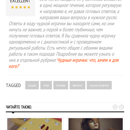
EXCELLENT
в одно мощное течение, которое регулирую
и направляю я, не давая готовых ответов, а
направляя ваши вопросы в нужное русло.
Ответы в ходу чудной играчки вы находите сами, но они
ничуть не важнее, а порой и более глубинные, чем
получение готовых ответов. Я бы сравнила чудну играчку
одновременно и с диагностикой и с проведением
ритуальной работы. Есть нечто общее с обоими видами
работы в таком подходе. Подробнее вы можете узнать о
них в отдельной рубрике
Чудные играчки: что, зачем и для
кого?
TAGGED
акция
игра
отзывы
тренинг
чудна играчка


ЧИТАЙТЕ ТАКЖЕ: