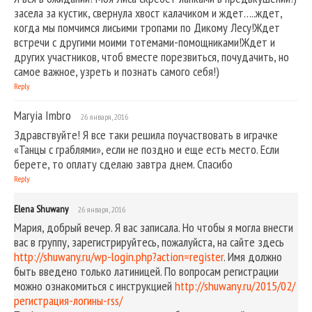
засела за кустик, свернула хвост калачиком и ждет…..ждет,
когда мы помчимся лисьими тропами по Дикому Лесу!Ждет
встречи с другими моими тотемами-помощниками!Ждет и
других участников, чтоб вместе порезвиться, почудачить, но
самое важное, узреть и познать самого себя!)
Reply
Maryia Imbro
26 января, 2016
Здравствуйте! Я все таки решила поучаствовать в играчке
«Танцы с граблями», если не поздно и еще есть место. Если
берете, то оплату сделаю завтра днем. Спасибо
Reply
Elena Shuwany
26 января, 2016
Мария, добрый вечер. Я вас записала. Но чтобы я могла внести
вас в группу, зарегистрируйтесь, пожалуйста, на сайте здесь
http://shuwany.ru/wp-login.php?action=register
. Имя должно
быть введено только латиницей. По вопросам регистрации
можно ознакомиться с инструкцией
http://shuwany.ru/2015/02/
регистрация-логины-rss/