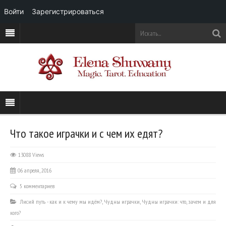
Войти
Зарегистрироваться
Что такое играчки и с чем их едят?
13088 Views
06 апреля, 2016
5 комментариев
Лисий путь - как и к чему мы идём?
,
Чудны играчки
,
Чудны играчки: что, зачем и для
кого?