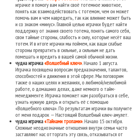
играчке я помогу вам найти своё тотемное животное,
понять как взаимодействовать с тотемом, чем он может
помочь вам и чем навредить, так как влияние может быть
и со знаком «минус». Главной целью играчки будет найти
поддержку от знания своего тотема, понять самого себя,
свои тайные стороны, слабость и силу, которые несёт ваш
тотем. И в итоге играчки мы поймем, как ваши слабые
стороны превратить в сильные, а сильным не дать
помешать и вредить в вашей самой обычной жизни.
чудна играчка
«Волшебный ключ»
. Начало 1 августа.
Играчка посвящена вопросам предназначения, талантов,
способностей и движения в этой сфере. Мы поговорим
также о наших целях и желаниях, о любимой/нелюбимой
работе, о домашних делах, даже немного о тайм-
менеджменте. Играчка поможет нам разобраться в себе,
узнать нужную дверь и открыть её с помощью
«Волшебного ключа». По результатам играчки вы получите
от меня подарок — Настоящий Волшебный ключ-амулет.
чудна играчка
«Тайнами тропами»
. Начало 15 октября.
Сложные неоднозначные отношения внутри семьи часто
заставляют нас отторгать эту связь, отказываться от