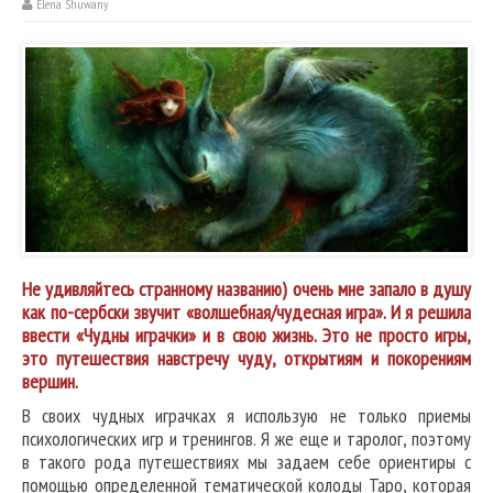
Elena Shuwany
Не удивляйтесь странному названию) очень мне запало в душу
как по-сербски звучит «волшебная/чудесная игра». И я решила
ввести «Чудны играчки» и в свою жизнь. Это не просто игры,
это путешествия навстречу чуду, открытиям и покорениям
вершин.
В своих чудных играчках я использую не только приемы
психологических игр и тренингов. Я же еще и таролог, поэтому
в такого рода путешествиях мы задаем себе ориентиры с
помощью определенной тематической колоды Таро, которая