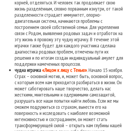
корней, отделяться. И человек так продолжает свою
жизнь разделённым, словно порванным изнутри, от такой
разделенности страдает иммунитет, опорно-
двигательная система, начинаются проблемы с
построением своей собственной семьи. Для укрепления
связи с Родом, выявления родовых задач и отработок на
эту жизнь я провожу эту чудну играчку. В течение этой
играчки также будет для каждого участника сделана
диагностика родовых проблем, отмечены пути их
решения и по итогам создан индивидуальный амулет для
поддержки намеченных процессов.
чудна играчка
«Лицом к лицу с Тенью»
. Начало 15 ноября.
Страх – основной мотив, и, может быть, основной вопрос,
с которым всем нам приходится разбираться в жизни. Он
может саботировать наше творчество, делать нас
жесткими, мнительными и одержимыми самозащитой,
разрушать все наши попытки найти любовь. Если же мы
сможем подружиться со страхом, вынести его на
поверхность и исследовать с наиболее возможной
интенсивностью и состраданием, он может стать
трансформирующей силой – открыть нам глубины нашей