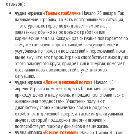
отзывов):
чудна играчка
«Танцы с граблями»
. Начало 25 января. Так
называемые «грабли», то есть повторяющиеся ситуации,
— это уроки, которые подкидывает нам жизнь,
завязанные обычно на родовые отработки или
кармические задачи. Каждый раз ситуация повторяется по
тому же сценарию, порой с каждой следующей еще и
усугубляясь по тяжести последствий и переживаний, пока
вы не выучите этот урок. Играчка способствует выходу из
этого замкнутого круга, придает сил и энергии, помогает
осознанию новых возможностей в уже знакомых
ситуациях.
чудна играчка
«Ловим денежный поток»
. Начало 15
апреля. Играчка поможет вскрыть блоки, мешающие
приходу денег в вашу жизнь, и придаст сил справиться с
жизненными трудностями. Участники получают
диагностику своих кармических задач и родовых
отработок в денежной сфере, а также индивидуальный
амулет, который поддержит энергии играчки и
поспособствует приходу финансов в вашу жизнь.
чудна играчка
«В мире тотемов»
.
Начало 1 июля. В этой