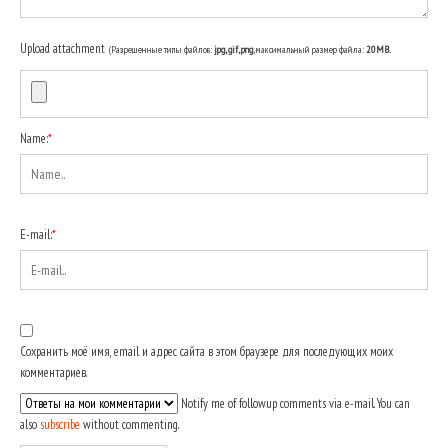
Upload attachment
(Разрешенные типы файлов:
jpg, gif, png
, максимальный размер файла:
20MB.
Name:
*
E-mail:
*
Сохранить моё имя, email и адрес сайта в этом браузере для последующих моих
комментариев.
Notify me of followup comments via e-mail. You can
also
subscribe
without commenting.