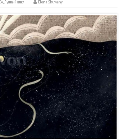
СА
,
Лунный цикл
Elena Shuwany