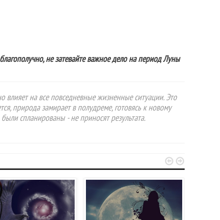
благополучно, не затевайте важное дело на период Луны
но влияет на все повседневные жизненные ситуации. Это
тся, природа замирает в полудреме, готовясь к новому
 были спланированы - не приносят результата.

