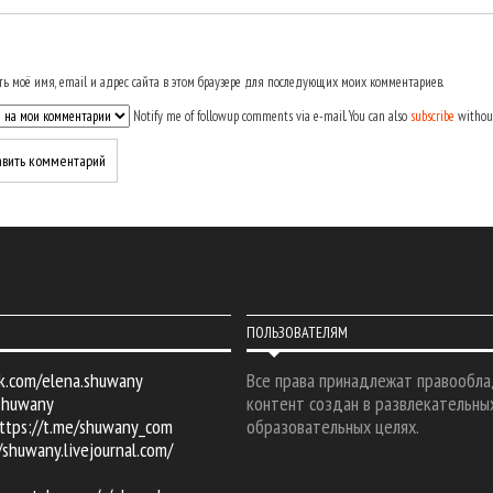
ь моё имя, email и адрес сайта в этом браузере для последующих моих комментариев.
Notify me of followup comments via e-mail. You can also
subscribe
withou
ПОЛЬЗОВАТЕЛЯМ
k.com/elena.shuwany
Все права принадлежат правообла
shuwany
контент создан в развлекательны
ttps://t.me/shuwany_com
образовательных целях.
/shuwany.livejournal.com/