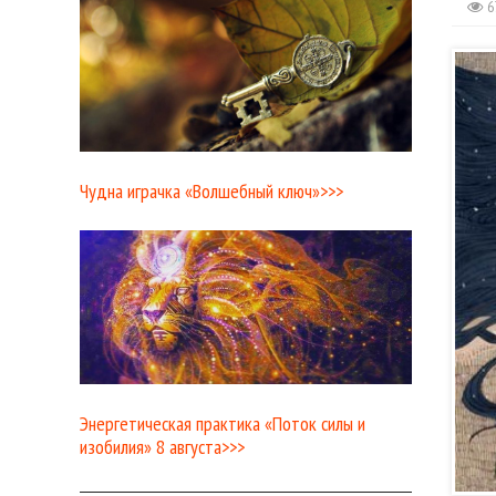
6
Чудна играчка «Волшебный ключ»>>>
Энергетическая практика «Поток силы и
изобилия» 8 августа>>>