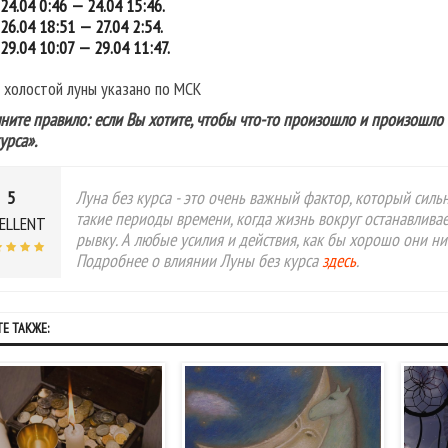
24.04 0:46 — 24.04 15:46.
26.04 18:51 — 27.04 2:54.
29.04 10:07 — 29.04 11:47.
 холостой луны указано по МСК
ните правило: если Вы хотите, чтобы что-то произошло и произошло 
урса».
5
Луна без курса - это очень важный фактор, который силь
такие периоды времени, когда жизнь вокруг останавливае
ELLENT
рывку. А любые усилия и действия, как бы хорошо они ни
Подробнее о влиянии Луны без курса
здесь
.
Е ТАКЖЕ: