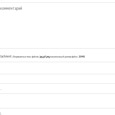
ttachment
(Разрешенные типы файлов:
jpg, gif, png
, максимальный размер файла:
20MB.