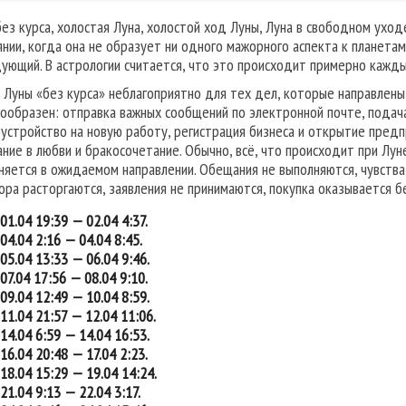
без курса, холостая Луна, холостой ход Луны, Луна в свободном уход
янии, когда она не образует ни одного мажорного аспекта к планетам
дующий. В астрологии считается, что это происходит примерно кажды
 Луны «без курса» неблагоприятно для тех дел, которые направлены
гообразен: отправка важных сообщений по электронной почте, подача 
устройство на новую работу, регистрация бизнеса и открытие предпр
ание в любви и бракосочетание. Обычно, всё, что происходит при Лун
няется в ожидаемом направлении. Обещания не выполняются, чувства
ора расторгаются, заявления не принимаются, покупка оказывается б
01.04 19:39 — 02.04 4:37.
04.04 2:16 — 04.04 8:45.
05.04 13:33 — 06.04 9:46.
07.04 17:56 — 08.04 9:10.
09.04 12:49 — 10.04 8:59.
11.04 21:57 — 12.04 11:06.
14.04 6:59 — 14.04 16:53.
16.04 20:48 — 17.04 2:23.
18.04 15:29 — 19.04 14:24.
21.04 9:13 — 22.04 3:17.