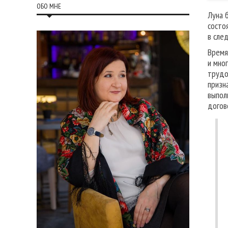
ОБО МНЕ
Луна 
состо
в сле
Время
и мно
трудо
призн
выпол
догов