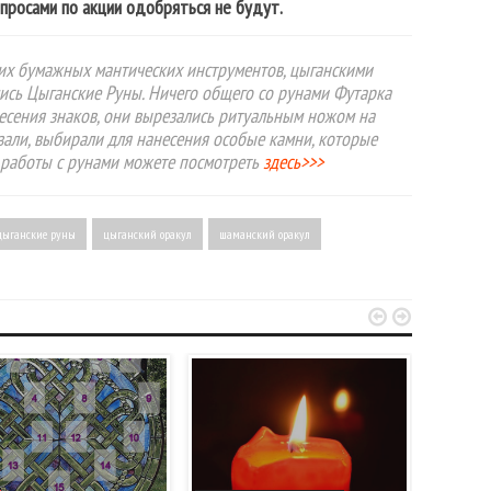
опросами по акции одобряться не будут.
угих бумажных мантических инструментов, цыганскими
ись Цыганские Руны. Ничего общего со рунами Футарка
несения знаков, они вырезались ритуальным ножом на
зали, выбирали для нанесения особые камни, которые
 работы с рунами можете посмотреть
здесь>>>
цыганские руны
цыганский оракул
шаманский оракул

