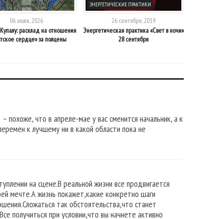
ЭНЕРГЕТИЧЕСКИЕ ПРАКТИКИ
АКЦИИ
06 июля, 2026
26 сентября, 2019
 Купалу: расклад на отношения
Энергетическая практика «Свет в ночи»
АКЦИЯ 6 к
тское сердце» за полцены
28 сентября
 – похоже, что в апреле-мае у вас сменится начальник, а к
перемен к лучшему ни в какой области пока не
ступлении на сцене.В реальной жизни все продвигается
оей мечте.А жизнь покажет,какие конкретно шаги
ношения.Сложаться так обстоятельства,что станет
Все получиться при условии,что вы начнете активно