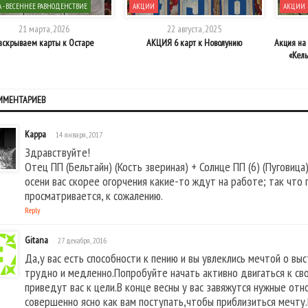
А - ВЕСЕННЕЕ РАВНОДЕНСТВИЕ
АКЦИИ
АКЦИИ
21 марта, 2026
22 августа, 2025
аскрываем карты к Остаре
АКЦИЯ 6 карт к Новолунию
Акция на
«Кель
ОММЕНТАРИЕВ
Карра
14 января, 2017
Здравствуйте!
Отец ПП (Бельтайн) (Кость звериная) + Солнце ПП (6) (Пуговица)
осени вас скорее огорчения какие-то ждут на работе; так что 
просматривается, к сожалению.
Reply
Gitana
27 декабря, 2016
Да,у вас есть способности к пению и вы увлеклись мечтой о вы
трудно и медленно.Попробуйте начать активно двигаться к св
приведут вас к цели.В конце весны у вас завяжутся нужные от
совершенно ясно как вам поступать,чтобы приблизиться мечту.