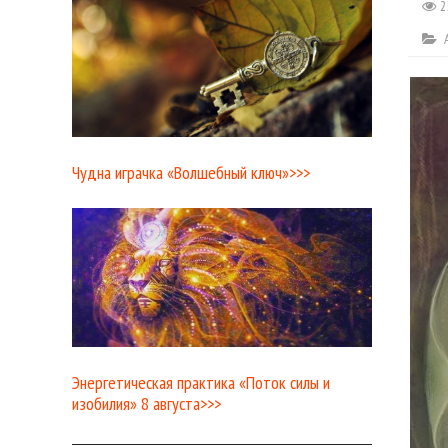
2
Чудна играчка «Волшебный ключ»>>>
Энергетическая практика «Поток силы и
изобилия» 8 августа>>>