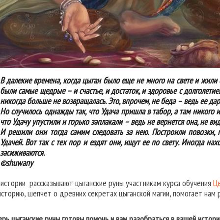
В далекие времена, когда цыган было еще не много на свете и жили 
были самые щедрые – и счастье, и достаток, и здоровье с долголет
никогда больше не возвращалась. Это, впрочем, не беда – ведь ее дар
Но случилось однажды так, что Удача пришла в табор, а там никого и
что Удачу упустили и горько заплакали – ведь не вернется она, не вид
И решили они тогда самим следовать за нею. Построили повозки, 
Удачей. Вот так с тех пор и ездят они, ищут ее по свету. Иногда нах
засиживаются.
©shuwany
 истории рассказывают цыганские руны участникам курса обучения
Ц
историю, шепчет о древних секретах цыганской магии, помогает нам 
ерь цыганские руны готовы помочь и вам разобраться в вашей истории