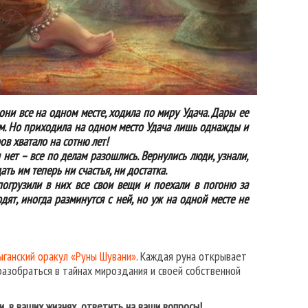
они все на одном месте, ходила по миру Удача. Дары ее
ием. Но приходила на одном место Удача лишь однажды и
ов хватало на сотню лет!
 нет – все по делам разошлись. Вернулись люди, узнали,
ать им теперь ни счастья, ни достатка.
погрузили в них все свои вещи и поехали в погоню за
одят, иногда разминутся с ней, но уж на одной месте не
ыганский оракул «Руны Шувани»
. Каждая руна открывает
разобраться в тайнах мироздания и своей собственной
, в ваших жизнях, ответить на ваши вопросы!