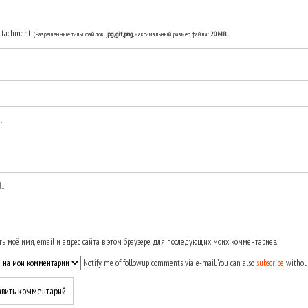
ttachment
(Разрешенные типы файлов:
jpg, gif, png
, максимальный размер файла:
20MB.
ь моё имя, email и адрес сайта в этом браузере для последующих моих комментариев.
Notify me of followup comments via e-mail. You can also
subscribe
withou