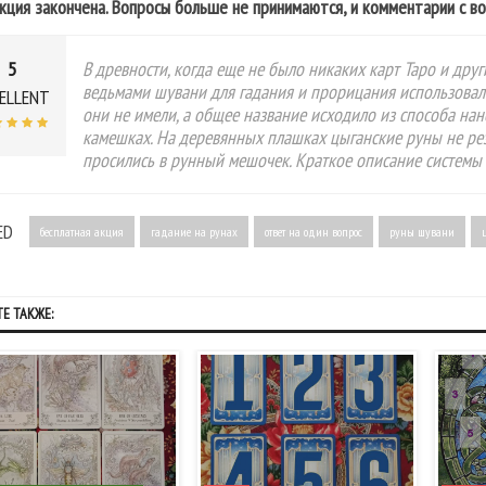
кция закончена. Вопросы больше не принимаются, и комментарии с в
5
В древности, когда еще не было никаких карт Таро и др
ведьмами шувани для гадания и прорицания использовал
ELLENT
они не имели, а общее название исходило из способа на
камешках. На деревянных плашках цыганские руны не ре
просились в рунный мешочек. Краткое описание системы
ED
бесплатная акция
гадание на рунах
ответ на один вопрос
руны шувани
Е ТАКЖЕ: