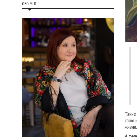
ОБО МНЕ
Такие
свою 
жизни.
А теп