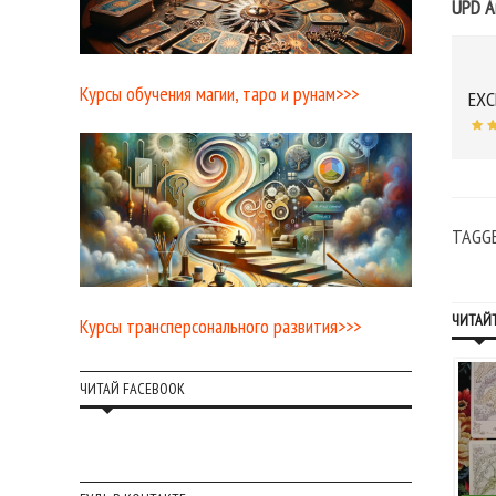
UPD А
Курсы обучения магии, таро и рунам>>>
EXC
TAGG
ЧИТАЙТ
Курсы трансперсонального развития>>>
ЧИТАЙ FACEBOOK