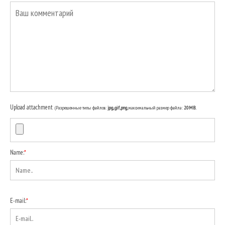
Upload attachment
(Разрешенные типы файлов:
jpg, gif, png
, максимальный размер файла:
20MB.
Name:
*
E-mail:
*