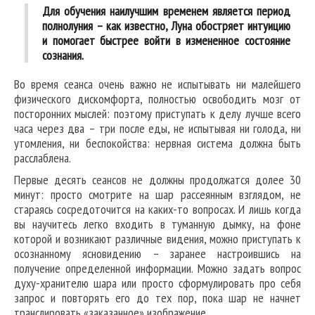
Для обучения наилучшим временем является период
полнолуния – как известно, Луна обостряет интуицию
и помогает быстрее войти в измененное состояние
сознания.
Во время сеанса очень важно не испытывать ни малейшего
физического дискомфорта, полностью освободить мозг от
посторонних мыслей: поэтому приступать к делу лучше всего
часа через два – три после еды, не испытывая ни голода, ни
утомления, ни беспокойства: нервная система должна быть
расслаблена.
Первые десять сеансов не должны продолжатся долее 30
минут: просто смотрите на шар рассеянным взглядом, не
стараясь сосредоточится на каких-то вопросах. И лишь когда
вы научитесь легко входить в туманную дымку, на фоне
которой и возникают различные видения, можно приступать к
осознанному ясновидению – заранее настроившись на
получение определенной информации. Можно задать вопрос
духу-хранителю шара или просто сформулировать про себя
запрос и повторять его до тех пор, пока шар не начнет
транслировать «заказанное» изображение.