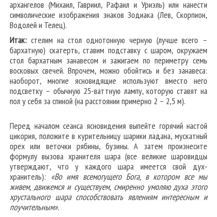
архангелов (Михаил, Гавриил, Рафаил и Уриэль) или нанести
символические изображения знаков Зодиака (Лев, Скорпион,
Водолей и Телец).
Итак:
стелим на стол однотонную черную (лучше всего –
бархатную) скатерть, ставим подставку с шаром, окружаем
стол бархатным занавесом и зажигаем по периметру семь
восковых свечей. Впрочем, можно обойтись и без занавеса:
наоборот, многие ясновидящие используют вместо него
подсветку – обычную 25-ваттную лампу, которую ставят на
пол у себя за спиной (на расстоянии примерно 2 – 2,5 м).
Перед началом сеанса ясновидения выпейте горячий настой
цикория, положите в курительницу шарики ладана, мускатный
орех или веточки рябины, бузины. А затем произнесите
формулу вызова хранителя шара (все великие шаровидцы
утверждают, что у каждого шара имеется свой дух-
хранитель):
«Во имя всемогущего Бога, в котором все мы
живем, движемся и существуем, смиренно умоляю духа этого
хрустального шара способствовать явлениям интересным и
поучительным».