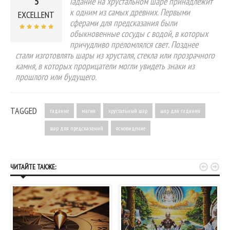
5
Гадание на хрустальном шаре принадлежит
к одним из самых древних. Первыми
EXCELLENT
сферами для предсказания были
обыкновенные сосуды с водой, в которых
причудливо преломлялся свет. Позднее
стали изготовлять шары из хрусталя, стекла или прозрачного
камня, в которых прорицатели могли увидеть знаки из
прошлого или будущего.
TAGGED
гадание
магия
хрустальный шар
шар для гадания
шар для предсказаний
ясновидение


ЧИТАЙТЕ ТАКЖЕ: