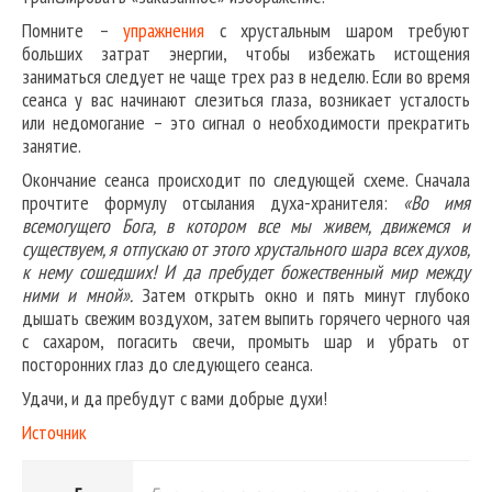
Помните –
упражнения
с хрустальным шаром требуют
больших затрат энергии, чтобы избежать истощения
заниматься следует не чаще трех раз в неделю. Если во время
сеанса у вас начинают слезиться глаза, возникает усталость
или недомогание – это сигнал о необходимости прекратить
занятие.
Окончание сеанса происходит по следующей схеме. Сначала
прочтите формулу отсылания духа-хранителя:
«Во имя
всемогущего Бога, в котором все мы живем, движемся и
существуем, я отпускаю от этого хрустального шара всех духов,
к нему сошедших! И да пребудет божественный мир между
ними и мной».
Затем открыть окно и пять минут глубоко
дышать свежим воздухом, затем выпить горячего черного чая
с сахаром, погасить свечи, промыть шар и убрать от
посторонних глаз до следующего сеанса.
Удачи, и да пребудут с вами добрые духи!
Источник