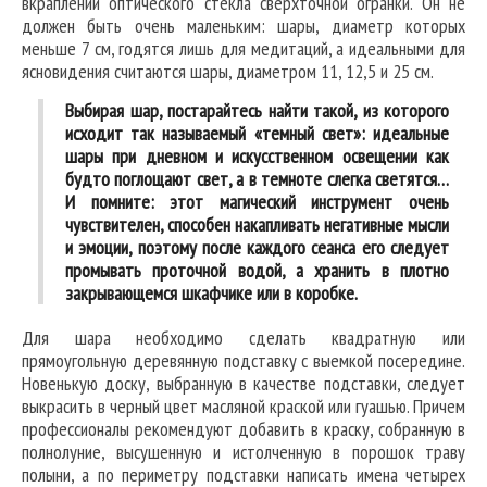
вкраплений оптического стекла сверхточной огранки. Он не
должен быть очень маленьким: шары, диаметр которых
меньше 7 см, годятся лишь для медитаций, а идеальными для
ясновидения считаются шары, диаметром 11, 12,5 и 25 см.
Выбирая шар, постарайтесь найти такой, из которого
исходит так называемый «темный свет»: идеальные
шары при дневном и искусственном освещении как
будто поглощают свет, а в темноте слегка светятся…
И помните: этот магический инструмент очень
чувствителен, способен накапливать негативные мысли
и эмоции, поэтому после каждого сеанса его следует
промывать проточной водой, а хранить в плотно
закрывающемся шкафчике или в коробке.
Для шара необходимо сделать квадратную или
прямоугольную деревянную подставку с выемкой посередине.
Новенькую доску, выбранную в качестве подставки, следует
выкрасить в черный цвет масляной краской или гуашью. Причем
профессионалы рекомендуют добавить в краску, собранную в
полнолуние, высушенную и истолченную в порошок траву
полыни, а по периметру подставки написать имена четырех