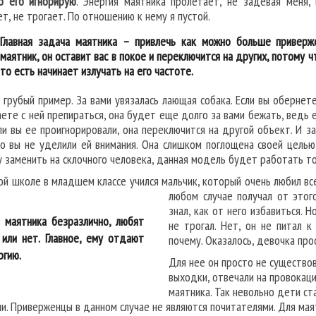
о его игнорирую
. Энергия маятника пролетает, не задевая меня,
ет, не трогает. По отношению к нему я пустой.
Главная задача маятника – привлечь как можно больше приверже
маятник, он оставит вас в покое и переключится на других, потому ч
то есть начинает излучать на его частоте.
 грубый пример. За вами увязалась лающая собака. Если вы обернете
аете с ней препираться, она будет еще долго за вами бежать, ведь е
ли вы ее проигнорировали, она переключится на другой объект. И за
то вы не уделили ей внимания. Она слишком поглощена своей целью
у заменить на склочного человека, данная модель будет работать то
ой школе в младшем классе учился мальчик, который очень любил вс
любом случае получал от этог
знал, как от него избавиться. 
 маятника безразлично, любят
не трогал. Нет, он не питал к
 или нет. Главное, ему отдают
почему. Оказалось, девочка про
ргию.
Для нее он просто не существов
выходки, отвечали на провокаци
маятника. Так невольно дети ст
ии. Приверженцы в данном случае не являются почитателями. Для маят