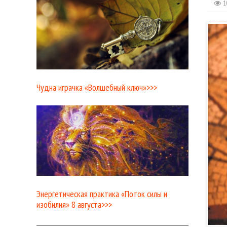
1
Чудна играчка «Волшебный ключ»>>>
Энергетическая практика «Поток силы и
изобилия» 8 августа>>>