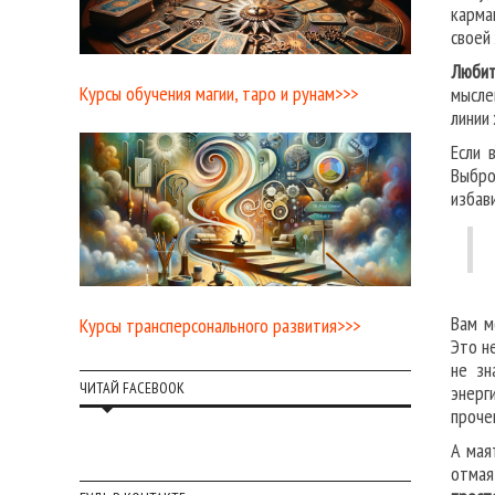
карма
своей 
Любит
Курсы обучения магии, таро и рунам>>>
мысле
линии
Если 
Выбро
избав
Вам м
Курсы трансперсонального развития>>>
Это н
не зн
ЧИТАЙ FACEBOOK
энерг
проче
А мая
отмая