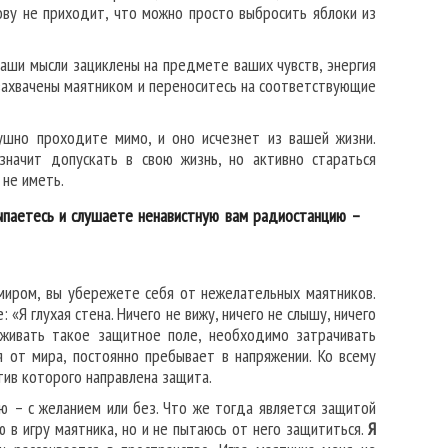
лову не приходит, что можно просто выбросить яблоки из
 ваши мысли зациклены на предмете ваших чувств, энергия
захвачены маятником и переноситесь на соответствующие
ушно проходите мимо, и оно исчезнет из вашей жизни.
 значит допускать в свою жизнь, но активно стараться
 не иметь.
ыпаетесь и слушаете ненавистную вам радиостанцию –
 миром, вы убережете себя от нежелательных маятников.
 «Я глухая стена. Ничего не вижу, ничего не слышу, ничего
рживать такое защитное поле, необходимо затрачивать
 от мира, постоянно пребывает в напряжении. Ко всему
тив которого направлена защита.
ию – с желанием или без. Что же тогда является защитой
аю в игру маятника, но и не пытаюсь от него защититься.
Я