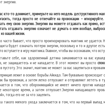
т энергию.
вас кто-то донимает, примерьте на него модель деструктивного маят
огасить, тогда просто не отвечайте на провокации – игнорируйте.
ать ему свою энергию. Энергию вы можете отдавать как прямо, вступ
тать отдавать энергию означает не думать о нем вообще, выбросит
 из вашей жизни.
о часто бывает, что просто проигнорировать маятник не удается. Н
ащита будет означать потерю энергии, поскольку и то и другое есть
то вступаете в игру маятника. Главное, чтобы вы осознавали, что вст
тавьте себе, как здоровенный детина замахивается на вас кувалд
в, не защищаетесь и не нападаете. В этот момент вы просто
спок
 в пустоту. Это значит, маятник не может за вас зацепиться и провал
 принцип лежит в основе борьбы Айкидо. Там буквально происходит
как бы провожая, а затем легко отпускают и отправляют лететь в ту
чается в том, что обороняющийся не имеет ничего против нападе
е некоторое время, а затем отпускает.Энергия нападающего пров
й», тогда его не за что зацепить.
ка такого мягкого ухода заключается в том, что на первый выпад 