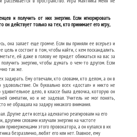
 и рассеивается в пространство. Игра маятника меня не
нцев и получить от них энергию.
Если игнорировать
то он действует только на тех, кто принимает его игру,
сь, она залает еще громче. Если вы приняли ее всерьез и
е цель и состоит в том, чтобы найти, с кем поскандалить.
метьте, ей даже в голову не придет обижаться на вас за
 получить энергию, чтобы думать о чем-то другом. Если
чно так же.
ех задирать. Ему отвечали, кто
словами, кто делом, а он в
о удовольствие. Он буквально всех «достал» и никто не
Но удивительное дело, в классе была девочка, которую он
 ней симпатии, но и не задевал. Учитель не мог понять,
сто не обращала на задиру никакого внимания.
ал. Другие дети всегда адекватно реагировали на его
и, другими словами излучали энергию на частоте
али приверженцами этого провокатора, а он купался в их
ника безразлично, любят его или нет. Главное, ему