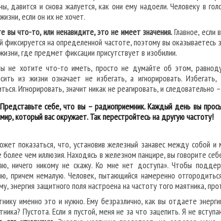
ны, давится и снова жалуется, как они ему надоели. Человеку в го
жизни, если он их не хочет.
е вы что-то, или ненавидите, это не имеет значения.
Главное, если
й фиксируется на определенной частоте, поэтому вы оказываетесь 
 жизни, где предмет фиксации присутствует в изобилии.
вы не хотите что-то иметь, просто не думайте об этом, равнод
сить из жизни означает не избегать, а игнорировать. Избегать,
иться. Игнорировать, значит никак не реагировать, и следовательно –
Представьте себе, что вы – радиоприемник. Каждый день вы прос
мир, который вас окружает. Так перестройтесь на другую частоту!
ожет показаться, что, установив железный занавес между собой и
е более чем иллюзия. Находясь в железном панцире, вы говорите себе:
аю, ничего никому не скажу. Ко мне нет доступа». Чтобы подде
ию, причем немалую. Человек, пытающийся намеренно отгородиться
му, энергия защитного поля настроена на частоту того маятника, про
тнику именно это и нужно. Ему безразлично, как вы отдаете энерг
тника? Пустота. Если я пустой, меня не за что зацепить. Я не вступ