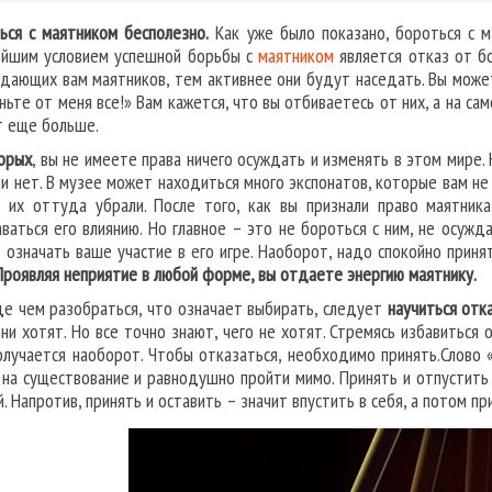
ься с маятником бесполезно.
Как уже было показано, бороться с м
ейшим условием успешной борьбы с
маятником
является отказ от б
дающих вам маятников, тем активнее они будут наседать. Вы может
ньте от меня все!» Вам кажется, что вы отбиваетесь от них, а на са
т еще больше.
орых
, вы не имеете права ничего осуждать и изменять в этом мире. 
ли нет. В музее может находиться много экспонатов, которые вам не
 их оттуда убрали. После того, как вы признали право маятника
ваться его влиянию. Но главное – это не бороться с ним, не осужда
 означать ваше участие в его игре. Наоборот, надо спокойно принят
Проявляя неприятие в любой форме, вы отдаете энергию маятнику.
е чем разобраться, что означает выбирать, следует
научиться отк
они хотят. Но все точно знают, чего не хотят. Стремясь избавиться
олучается наоборот. Чтобы отказаться, необходимо принять.Слово «
 на существование и равнодушно пройти мимо. Принять и отпустить
й. Напротив, принять и оставить – значит впустить в себя, а потом п