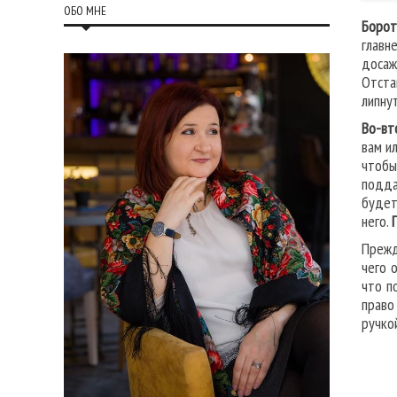
ОБО МНЕ
Борот
главн
досаж
Отста
липну
Во-вт
вам и
чтобы
подда
будет
него.
Прежд
чего 
что п
право
ручко