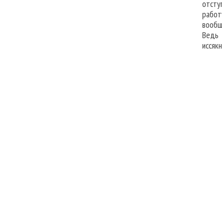
отсту
работ
вообщ
Ведь 
иссяк