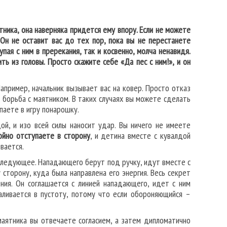
ника, она наверняка придется ему впору. Если не можете
 Он не оставит вас до тех пор, пока вы не перестанете
ая с ним в пререкания, так и косвенно, молча ненавидя.
ь из головы. Просто скажите себе «Да пес с ним!», и он
апример, начальник вызывает вас на ковер. Просто отказ
 борьба с маятником. В таких случаях вы можете сделать
упаете в игру понарошку.
ой, и изо всей силы наносит удар. Вы ничего не имеете
ойно отступаете в сторону
, и детина вместе с кувалдой
ивается.
 следующее. Нападающего берут под ручку, идут вместе с
 сторону, куда была направлена его энергия. Весь секрет
ния. Он соглашается с линией нападающего, идет с ним
аливается в пустоту, потому что если обороняющийся –
маятника вы отвечаете согласием, а затем дипломатично