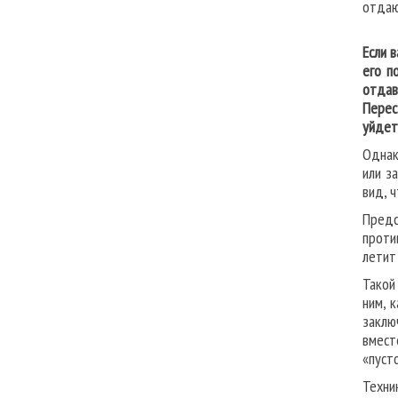
отдаю
Если 
его п
отдав
Перес
уйдет
Однак
или з
вид, ч
Предс
проти
летит
Такой
ним, 
заклю
вмест
«пусто
Техни