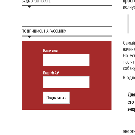
прост
БУДЬ В КОНТАКТЕ
волну
ПОДПИШИСЬ НА РАССЫЛКУ
Самый
начин
Ваше имя
Но ес
то, ч
собак
Ваш Мейл*
В одн
Для
его
эне
энерг