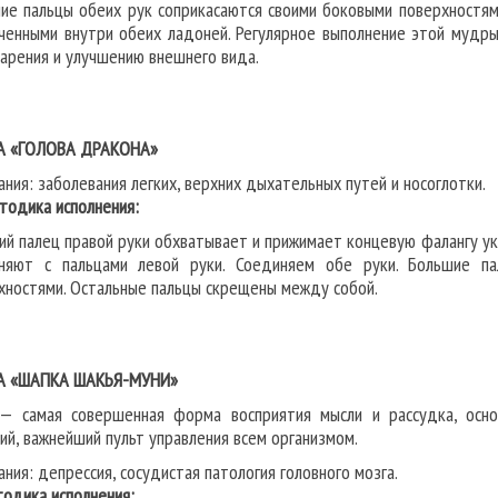
ие пальцы обеих рук соприкасаются своими боковыми поверхностям
ченными внутри обеих ладоней. Регулярное выполнение этой мудры
арения и улучшению внешнего вида.
А «ГОЛОВА ДРАКОНА»
ания: заболевания легких, верхних дыхательных путей и носоглотки.
дика исполнения:
ий палец правой руки обхватывает и прижимает концевую фалангу ук
няют с пальцами левой руки. Соединяем обе руки. Большие п
хностями. Остальные пальцы скрещены между собой.
А «ШАПКА ШАКЬЯ-МУНИ»
— самая совершенная форма восприятия мысли и рассудка, осно
ий, важнейший пульт управления всем организмом.
ания: депрессия, сосудистая патология головного мозга.
дика исполнения: