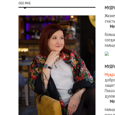
ОБО МНЕ
МУДР
Жизне
счаст
Мето
больш
соеди
пальц
МУДР
Мудр
добро
защит
Показ
духов
Мето
пальц
руки 