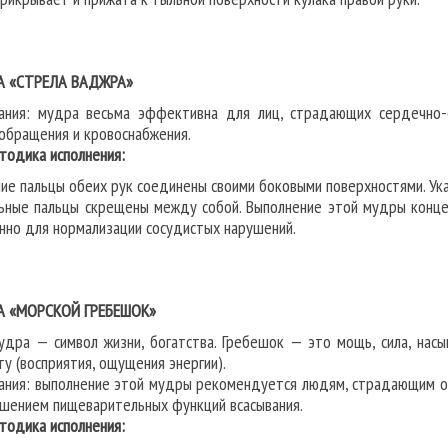
А «СТРЕЛА ВАДЖРА»
ания: мудра весьма эффективна для лиц, страдающих сердечно-с
обращения и кровоснабжения.
дика исполнения:
ие пальцы обеих рук соединены своими боковыми поверхностями. Ук
ьные пальцы скрещены между собой. Выполнение этой мудры конце
нно для нормализации сосудистых нарушений.
А «МОРСКОЙ ГРЕБЕШОК»
удра — символ жизни, богатства. Гребешок — это мощь, сила, насы
ту (восприятия, ощущения энергии).
ания: выполнение этой мудры рекомендуется людям, страдающим от
ушением пищеварительных функций всасывания.
дика исполнения: