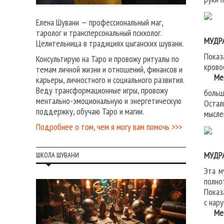
Елена Шувани — профессиональный маг,
таролог и трансперсональный психолог.
МУДР
Целительница в традициях цыганских шувани.
Показ
Консультирую на Таро и провожу ритуалы по
крово
темам личной жизни и отношений, финансов и
Мето
карьеры, личностного и социального развития.
Веду трансформационные игры, провожу
больш
ментально-эмоциональную и энергетическую
Остал
поддержку, обучаю Таро и магии.
мысле
Подробнее о том, чем я могу вам помочь >>>
МУДР
ШКОЛА ШУВАНИ
Эта м
полно
Показ
с нар
Мето