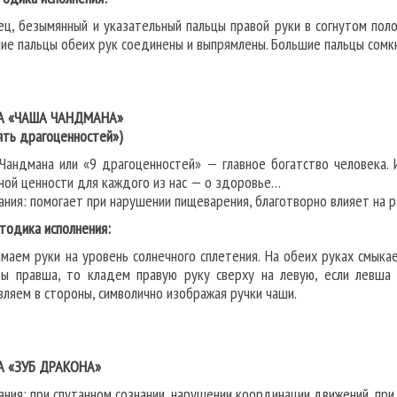
ец, безымянный и указательный пальцы правой руки в согнутом пол
ие пальцы обеих рук соединены и выпрямлены. Большие пальцы сомк
А «ЧАША ЧАНДМАНА»
ять драгоценностей»)
Чандмана или «9 драгоценностей» — главное богатство человека. 
ной ценности для каждого из нас — о здоровье…
ания: помогает при нарушении пищеварения, благотворно влияет на р
дика исполнения:
маем руки на уровень солнечного сплетения. На обеих руках смыка
вы правша, то кладем правую руку сверху на левую, если левш
вляем в стороны, символично изображая ручки чаши.
А «ЗУБ ДРАКОНА»
ания: при спутанном сознании, нарушении координации движений, при