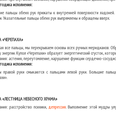
дика исполнения:
ие пальцы обеих рук прижаты к внутренней поверхности ладоней. 
и. Указательные пальцы обеих рук выпрямлены и обращены вверх.
А «ЧЕРЕПАХА»
ая все пальцы, мы перекрываем основы всех ручных меридианов. О
у энергии. Купол «Черепахи» образует энергетический сгусток, кото
ания: астения, переутомление, нарушение функции сердечно-сосудис
дика исполнения:
ы правой руки смыкаются с пальцами левой руки. Большие паль
ахи».
А «ЛЕСТНИЦА НЕБЕСНОГО ХРАМА»
ания: расстройство психики,
депрессия
. Выполнение этой мудры ул