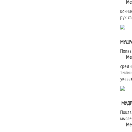
Мето
кончи
рук с
МУДР
Показ
Мето
средн
тыльн
указа
МУДР
Показ
мысле
Мето