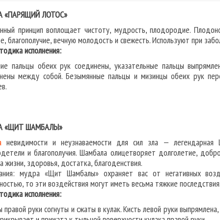
А «ПАРЯЩИЙ ЛОТОС»
нный принцип воплощает чистоту, мудрость, плодородие. Плодоно
ье, благополучие, вечную молодость и свежесть. Используют при забо
дика исполнения:
ие пальцы обеих рук соединены, указательные пальцы выпрямле
нены между собой. Безымянные пальцы и мизинцы обеих рук пер
ев.
А «ЩИТ ШАМБАЛЫ»
а
невидимости и неузнаваемости для сил зла — легендарная Ш
детели и благополучия. Шамбала олицетворяет долголетие, добро
а жизни, здоровья, достатка, благоденствия.
ания: мудра «Щит Шамбалы» охраняет вас от негативных возд
ностью, то эти воздействия могут иметь весьма тяжкие последствия
дика исполнения:
ы правой руки согнуты и сжаты в кулак. Кисть левой руки выпрямлена
прикрывает и прижата к тыльной поверхности кулака правой руки.