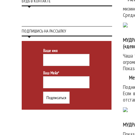
БУДЬ В КОНТАКТЕ
мизин
Средн
ПОДПИШИСЬ НА РАССЫЛКУ
МУДР
(«дев
Ваше имя
Чаша 
огром
Показ
Ваш Мейл*
Мето
Подни
Если 
отста
МУДР
Показ