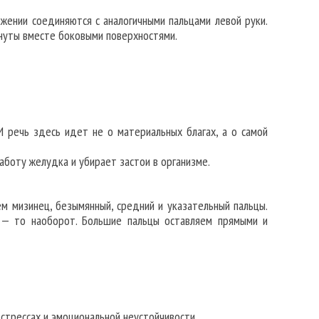
ожении соединяются с аналогичными пальцами левой руки.
нуты вместе боковыми поверхностями.
И речь здесь идет не о материальных благах, а о самой
аботу желудка и убирает застои в организме.
ем мизинец, безымянный, средний и указательный пальцы.
а — то наоборот. Большие пальцы оставляем прямыми и
 стрессах и эмоциональной неустойчивости.