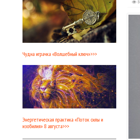
8
Чудна играчка «Волшебный ключ»>>>
Энергетическая практика «Поток силы и
изобилия» 8 августа>>>