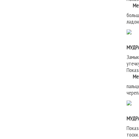
Мето
больш
ладон
МУДР
Замык
утечк
Показ
Мето
пальц
череп
МУДР
Показ
тоски.