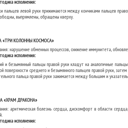
дика исполнения:
ки пальцев левой руки прижимаются между кончиками пальцев правой
вободны, выпрямлены, обращены кверху.
А «ТРИ КОЛОННЫ КОСМОСА»
ания: нарушение обменных процессов, снижение иммунитета, обновле
дика исполнения:
ий и безымянный пальцы правой руки кладут на аналогичные пальцы
ой поверхности среднего и безымянного пальцев правой руки, затем 
тельного пальца правой руки зажимается между большим и указатель
А «ХРАМ ДРАКОНА»
ания: аритмическая болезнь сердца, дискомфорт в области сердца,
й.
дика исполнения: