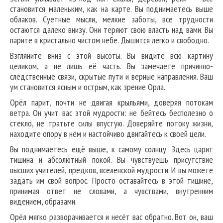
становится маленьким, как на карте. Вы поднимаетесь выше
облаков. Суетные мысли, мелкие заботы, все трудности
остаются далеко внизу. Они теряют свою власть над вами. Вы
парите в кристально чистом небе. Дышится легко и свободно.
Взгляните вниз с этой высоты. Вы видите всю картину
целиком, а не лишь её часть. Вы замечаете причинно-
следственные связи, скрытые пути и верные направления. Ваш
ум становится ясным и острым, как зрение Орла.
Орёл парит, почти не двигая крыльями, доверяя потокам
ветра. Он учит вас этой мудрости: не бейтесь бесполезно о
стекло, не тратьте силы впустую. Доверяйте потоку жизни,
находите опору в нём и настойчиво двигайтесь к своей цели.
Вы поднимаетесь ещё выше, к самому солнцу. Здесь царит
тишина и абсолютный покой. Вы чувствуешь присутствие
высших учителей, предков, вселенской мудрости. И вы можете
задать им свой вопрос. Просто оставайтесь в этой тишине,
принимая ответ не словами, а чувствами, внутренним
видением, образами.
Орёл мягко разворачивается и несёт вас обратно. Вот он, ваш