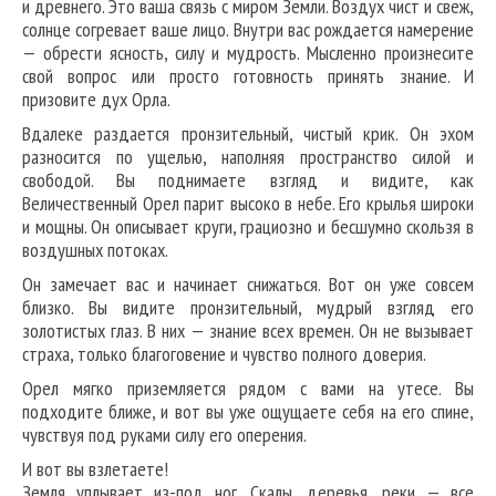
и древнего. Это ваша связь с миром Земли. Воздух чист и свеж,
солнце согревает ваше лицо. Внутри вас рождается намерение
— обрести ясность, силу и мудрость. Мысленно произнесите
свой вопрос или просто готовность принять знание. И
призовите дух Орла.
Вдалеке раздается пронзительный, чистый крик. Он эхом
разносится по ущелью, наполняя пространство силой и
свободой. Вы поднимаете взгляд и видите, как
Величественный Орел парит высоко в небе. Его крылья широки
и мощны. Он описывает круги, грациозно и бесшумно скользя в
воздушных потоках.
Он замечает вас и начинает снижаться. Вот он уже совсем
близко. Вы видите пронзительный, мудрый взгляд его
золотистых глаз. В них — знание всех времен. Он не вызывает
страха, только благоговение и чувство полного доверия.
Орел мягко приземляется рядом с вами на утесе. Вы
подходите ближе, и вот вы уже ощущаете себя на его спине,
чувствуя под руками силу его оперения.
И вот вы взлетаете!
Земля уплывает из-под ног. Скалы, деревья, реки — все