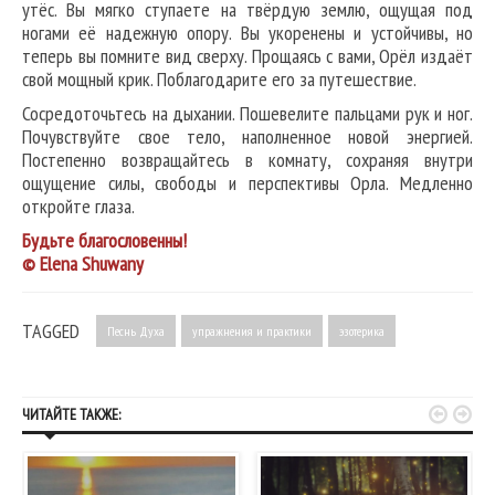
утёс. Вы мягко ступаете на твёрдую землю, ощущая под
ногами её надежную опору. Вы укоренены и устойчивы, но
теперь вы помните вид сверху. Прощаясь с вами, Орёл издаёт
свой мощный крик. Поблагодарите его за путешествие.
Сосредоточьтесь на дыхании. Пошевелите пальцами рук и ног.
Почувствуйте свое тело, наполненное новой энергией.
Постепенно возвращайтесь в комнату, сохраняя внутри
ощущение силы, свободы и перспективы Орла. Медленно
откройте глаза.
Будьте благословенны!
© Elena Shuwany
TAGGED
Песнь Духа
упражнения и практики
эзотерика


ЧИТАЙТЕ ТАКЖЕ: