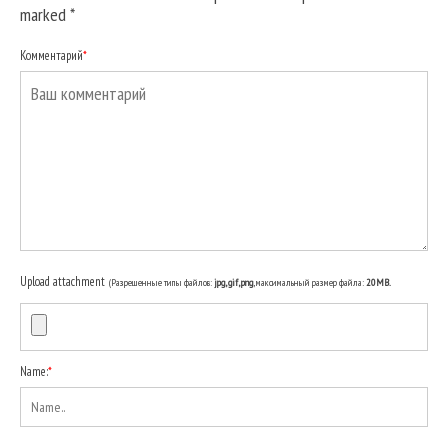
marked
*
Комментарий
*
Upload attachment
(Разрешенные типы файлов:
jpg, gif, png
, максимальный размер файла:
20MB.
Name:
*