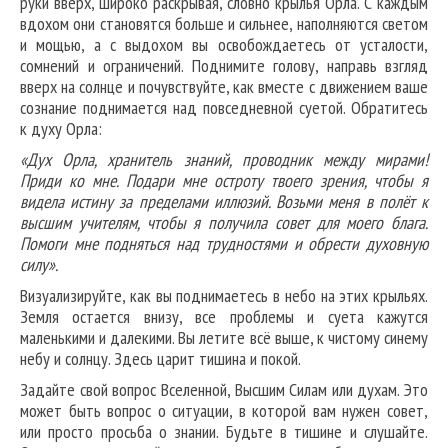
руки вверх, широко раскрывая, словно крылья Орла. С каждым
вдохом они становятся больше и сильнее, наполняются светом
и мощью, а с выдохом вы освобождаетесь от усталости,
сомнений и ограничений. Поднимите голову, направь взгляд
вверх на солнце и почувствуйте, как вместе с движением ваше
сознание поднимается над повседневной суетой. Обратитесь
к духу Орла:
«Дух Орла, хранитель знаний, проводник между мирами!
Приди ко мне. Подари мне остроту твоего зрения, чтобы я
видела истину за пределами иллюзий. Возьми меня в полёт к
высшим учителям, чтобы я получила совет для моего блага.
Помоги мне подняться над трудностями и обрести духовную
силу».
Визуализируйте, как вы поднимаетесь в небо на этих крыльях.
Земля остается внизу, все проблемы и суета кажутся
маленькими и далекими. Вы летите всё выше, к чистому синему
небу и солнцу. Здесь царит тишина и покой.
Задайте свой вопрос Вселенной, Высшим Силам или духам. Это
может быть вопрос о ситуации, в которой вам нужен совет,
или просто просьба о знании. Будьте в тишине и слушайте.