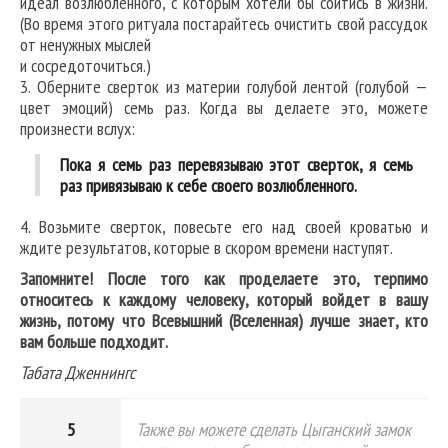
идеал возлюбленного, с которым хотели бы сойтись в жизни.
(Во время этого ритуала постарайтесь очистить свой рассудок
от ненужных мыслей
и сосредоточиться.)
3. Оберните сверток из материи голубой лентой (голубой —
цвет эмоций) семь раз. Когда вы делаете это, можете
произнести вслух:
Пока я семь раз перевязываю этот сверток, я семь
раз привязываю к себе своего возлюбленного.
4. Возьмите сверток, повесьте его над своей кроватью и
ждите результатов, которые в скором времени наступят.
Запомните! После того как проделаете это, терпимо
относитесь к каждому человеку, который войдет в вашу
жизнь, потому что Всевышний (Вселенная) лучше знает, кто
вам больше подходит.
Табата Дженнингс
5
Также вы можете сделать Цыганский замок