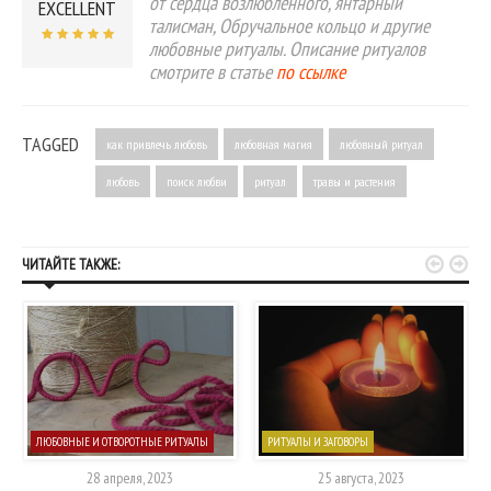
от сердца возлюбленного, янтарный
EXCELLENT
талисман, Обручальное кольцо и другие
любовные ритуалы. Описание ритуалов
смотрите в статье
по ссылке
TAGGED
как привлечь любовь
любовная магия
любовный ритуал
любовь
поиск любви
ритуал
травы и растения


ЧИТАЙТЕ ТАКЖЕ:
ЛЮБОВНЫЕ И ОТВОРОТНЫЕ РИТУАЛЫ
РИТУАЛЫ И ЗАГОВОРЫ
28 апреля, 2023
25 августа, 2023