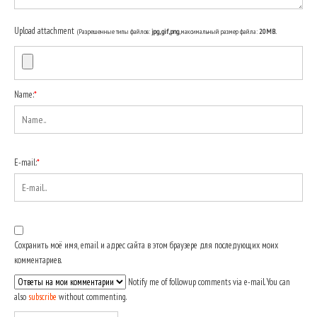
Upload attachment
(Разрешенные типы файлов:
jpg, gif, png
, максимальный размер файла:
20MB.
Name:
*
E-mail:
*
Сохранить моё имя, email и адрес сайта в этом браузере для последующих моих
комментариев.
Notify me of followup comments via e-mail. You can
also
subscribe
without commenting.