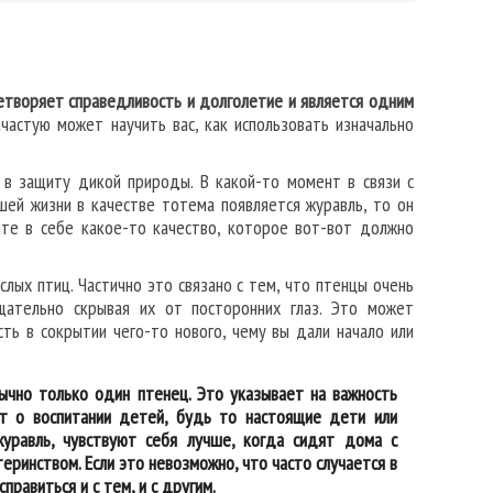
етворяет справедливость и долголетие и является одним
астую может научить вас, как использовать изначально
 в защиту дикой природы. В какой-то момент в связи с
шей жизни в качестве тотема появляется журавль, то он
те в себе какое-то качество, которое вот-вот должно
лых птиц. Частично это связано с тем, что птенцы очень
щательно скрывая их от посторонних глаз. Это может
ть в сокрытии чего-то нового, чему вы дали начало или
ычно только один птенец. Это указывает на важность
т о воспитании детей, будь то настоящие дети или
уравль, чувствуют себя лучше, когда сидят дома с
ринством. Если это невозможно, что часто случается в
равиться и с тем, и с другим.