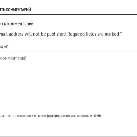
ИТЬ КОММЕНТАРИЙ
ить комментарий
mail address will not be published. Required fields are marked
*
тарий
*
ttachment
(Разрешенные типы файлов:
jpg, gif, png
, максимальный размер файла:
20MB.