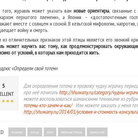
 того, журавль может указать вам
новые ориентиры
, связанные 
иархом пернатого племени», а Японии – «достопочтенным госп
ажают вместе с солнцем и сосной. В кельтской мифологии, напротив,
двещает войну и смерть.
 из отличительных признаков этой птицы является его звонкий кри
ль может научить вас тому, как продемонстрировать окружающим
исимо от условий, в которых нам приходится жить.
ндрюс «Определи свой тотем»
5
Для определения тотема я провожу чудну играчку период
про неё почитать
http://shuwany.ru/category/чудны-игра
ELLENT
можете воспользоваться шаманскими техниками из рубр
тотемы-кто-зачем-и-как/
Или можете заказать у меня то
http://shuwany.ru/2014/01/условия-и-стоимость-консуль
ED
журавль
птицы
тотем
тотемные птицы
шаманское