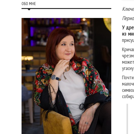
ОБО МНЕ
Ключе
Перио
У дре
из мн
прису
Крича
чрезм
может
угасну
Почти
малоч
симво
собир