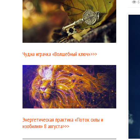
6
Чудна играчка «Волшебный ключ»>>>
Энергетическая практика «Поток силы и
изобилия» 8 августа>>>