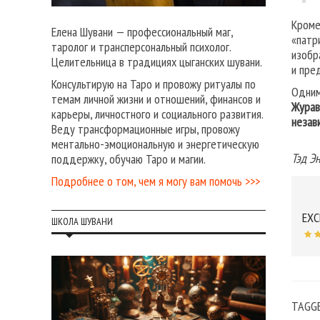
Кроме
Елена Шувани — профессиональный маг,
«патр
таролог и трансперсональный психолог.
изобр
Целительница в традициях цыганских шувани.
и пре
Консультирую на Таро и провожу ритуалы по
Одним
темам личной жизни и отношений, финансов и
Журав
карьеры, личностного и социального развития.
незав
Веду трансформационные игры, провожу
ментально-эмоциональную и энергетическую
Тэд Э
поддержку, обучаю Таро и магии.
Подробнее о том, чем я могу вам помочь >>>
EXC
ШКОЛА ШУВАНИ
TAGG