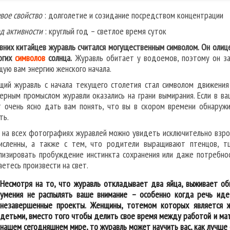
вое свойство
: долголетие и созидание посредством концентрации
д активности
: круглый год – светлое время суток
вних китайцев журавль считался могущественным символом. Он олиц
огих
символов
солнца.
Журавль обитает у водоемов, поэтому он зач
щую вам энергию женского начала.
щий журавль с начала текущего столетия стал символом движения
ерным промыслом журавли оказались на грани вымирания. Если в ва
 очень ясно дать вам понять, что вы в скором времени обнаружи
ть.
 на всех фотографиях журавлей можно увидеть исключительно взрос
исленны, а также с тем, что родители выращивают птенцов, т
лизировать пробуждение инстинкта сохранения или даже потребнос
аетесь произвести на свет.
Несмотря на то, что журавль откладывает два яйца, выживает об
умения не распылять ваше внимание – особенно когда речь иде
незавершенные проекты. Женщины, тотемом которых является ж
детьми, вместо того чтобы делить свое время между работой и мате
нашем сегодняшнем мире, то журавль может научить вас, как лучше сп