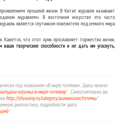
с проявлением прошлой жизни. В Китае журавля называют
одином журавлем». В восточном искусстве его часто
 журавль является спутником повелителя подземного мира
к. Кажется, что этот крик прославляет торжество жизни.
 ваши творческие способности и не дать им угаснуть,
ически под названием «В мире тотемов». Здесь можно
чки/чудна-играчка-в-мире-тотемов/
Самостоятельно вы
ики
http://shuwany.ru/category/шаманское/тотемы/
темную диагностику, подробности здесь
таций/