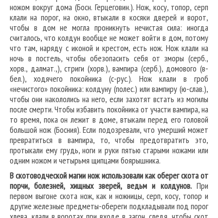
ножом вокруг дома (Босн. Герцеговин.). Нож, косу, топор, серп
клали на порог, на окно, втыкали в косяки дверей и ворот,
чтобы в дом не могла проникнуть нечистая сила: иногда
считалось, что колдун вообще не может войти в дом, потому
что там, наряду с иконой и крестом, есть нож. Нож клали на
ночь в постель, чтобы обезопасить себя от зморы (серб.,
хорв., далмат.,), стриги (хорв.), вампира (серб.), домового (в-
бел.), ходячего покойника (с-рус.). Нож клали в гроб
«нечистого» покойника: колдуну (полес.) или вампиру (ю-слав.),
чтобы они накололись на него, если захотят встать из могилы
после смерти. Чтобы избавить покойника от участи вампира, на
то время, пока он лежит в доме, втыкали перед его головой
большой нож (Босния). Если подозревали, что умерший может
превратиться в вампира, то, чтобы предотвратить это,
протыкали ему грудь, ноги и руки пятью старыми ножами или
одним ножом и четырьмя щипцами боярышника.
В скотоводческой магии нож использовали как оберег скота от
порчи, болезней, хищных зверей, ведьм и колдунов.
При
первом выгоне скота нож, как и ножницы, серп, косу, топор и
другие железные предметы-обереги подкладывали под порог
хлева, клали в воротах при входе в загон, следя, чтобы скот