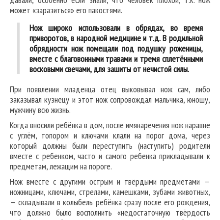
может «заразиться» его пакостями.
Нож широко использовали в обрядах, во время
приворотов, в народной медицине и т.д. В родильной
обрядности нож помещали под подушку роженицы,
вместе с благовонными травами и тремя сплетёнными
восковыми свечами, для зашиты от нечистой силы.
При появлении младенца отец выковывал нож сам, либо
заказывал кузнецу и этот нож сопровождал мальчика, юношу,
мужчину всю жизнь.
Когда вносили ребёнка в дом, после имянаречения нож наравне
с углём, топором и ключами клали на порог дома, через
который должны были переступить (наступить) родители
вместе с ребенком, часто и самого ребенка прикладывали к
предметам, лежащим на пороге.
Нож вместе с другими острым и твёрдыми предметами —
ножницами, ключами, стрелами, камешками, зубами животных,
— складывали в колыбель ребёнка сразу после его рождения,
что должно было восполнить «недостаточную твёрдость