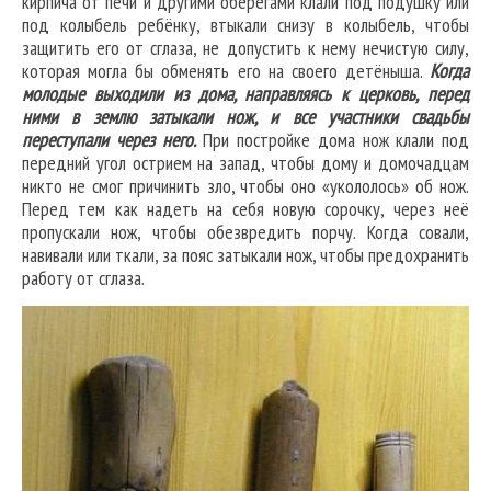
кирпича от печи и другими оберегами клали под подушку или
под колыбель ребёнку, втыкали снизу в колыбель, чтобы
защитить его от сглаза, не допустить к нему нечистую силу,
которая могла бы обменять его на своего детёныша.
Когда
молодые выходили из дома, направляясь к церковь, перед
ними в землю затыкали нож, и все участники свадьбы
переступали через него.
При постройке дома нож клали под
передний угол острием на запад, чтобы дому и домочадцам
никто не смог причинить зло, чтобы оно «укололось» об нож.
Перед тем как надеть на себя новую сорочку, через неё
пропускали нож, чтобы обезвредить порчу. Когда совали,
навивали или ткали, за пояс затыкали нож, чтобы предохранить
работу от сглаза.