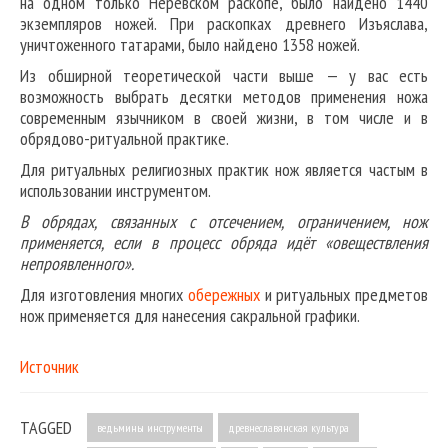
на одном только Неревском раскопе, было найдено 1440
экземпляров ножей. При раскопках древнего Изъяслава,
уничтоженного татарами, было найдено 1358 ножей.
Из обширной теоретической части выше — у вас есть
возможность выбрать десятки методов применения ножа
современным язычником в своей жизни, в том числе и в
обрядово-ритуальной практике.
Для ритуальных религиозных практик нож является частым в
использовании инструментом.
В обрядах, связанных с отсечением, ограничением, нож
применяется, если в процесс обряда идёт «овеществления
непроявленного».
Для изготовления многих
обережных
и ритуальных предметов
нож применяется для нанесения сакральной графики.
Источник
TAGGED
ведьмины инструменты
древнеславянская культура