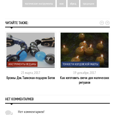
магические инструменты
нож
обряд
традиции


ЧИТАЙТЕ ТАКЖЕ:
ИНСТРУМЕНТЫ ВЕДЬМЫ
ТОНКОСТИ КОЛДОВСКОЙ РАБОТЫ
23 марта, 2017
19 декабря, 2017
Бусины Дзи. Талисман-подарок Богов
Как изготовить свечи для магических
ритуалов
НЕТ КОММЕНТАРИЕВ
Нет комментариев!