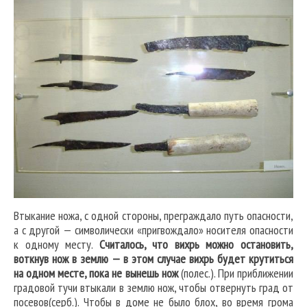
Втыкание ножа, с одной стороны, преграждало путь опасности,
а с другой — символически «пригвождало» носителя опасности
к одному месту.
Считалось, что вихрь можно остановить,
воткнув нож в землю — в этом случае вихрь будет крутиться
на одном месте, пока не вынешь нож
(полес.). При приближении
градовой тучи втыкали в землю нож, чтобы отвернуть град от
посевов(серб.). Чтобы в доме не было блох, во время грома