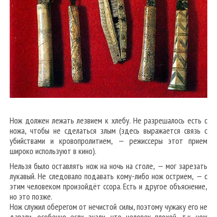
Нож должен лежать лезвием к хлебу. Не разрешалось есть с
ножа, чтобы не сделаться злым (здесь выражается связь с
убийствами и кровопролитием, — режиссеры этот прием
широко используют в кино).
Нельзя было оставлять нож на ночь на столе, — мог зарезать
лукавый. Не следовало подавать кому-либо нож острием, — с
этим человеком произойдёт ссора. Есть и другое объяснение,
но это позже.
Нож служил оберегом от нечистой силы, поэтому чужаку его не
давали, особенно если знали, что человек плохой, т.к. нож