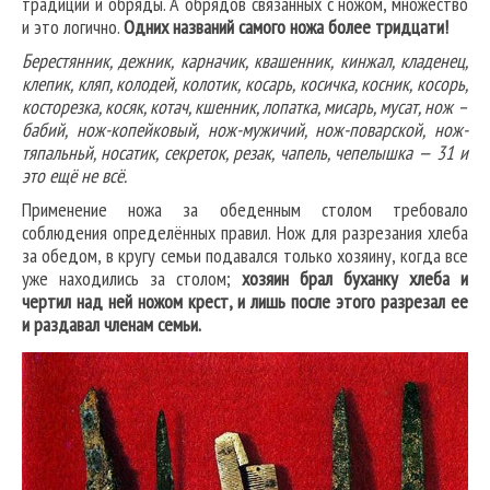
традиции и обряды. А обрядов связанных с ножом, множество
и это логично.
Одних названий самого ножа более тридцати!
Берестянник, дежник, карначик, квашенник, кинжал, кладенец,
клепик, кляп, колодей, колотик, косарь, косичка, косник, косорь,
косторезка, косяк, котач, кшенник, лопатка, мисарь, мусат, нож –
бабий, нож-копейковый, нож-мужичий, нож-поварской, нож-
тяпальньй, носатик, секреток, резак, чапель, чепелышка — 31 и
это ещё не всё.
Применение ножа за обеденным столом требовало
соблюдения определённых правил. Нож для разрезания хлеба
за обедом, в кругу семьи подавался только хозяину, когда все
уже находились за столом;
хозяин брал буханку хлеба и
чертил над ней ножом крест, и лишь после этого разрезал ее
и раздавал членам семьи.