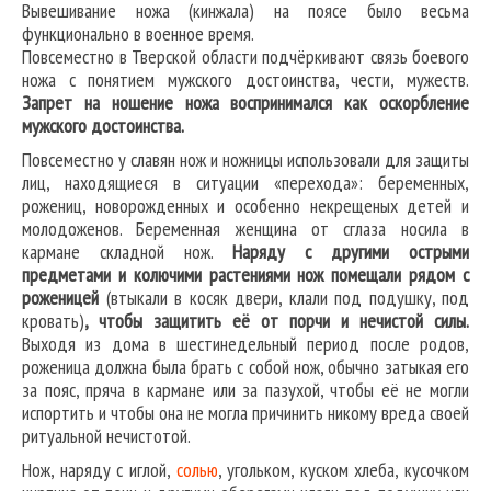
Вывешивание ножа (кинжала) на поясе было весьма
функционально в военное время.
Повсеместно в Тверской области подчёркивают связь боевого
ножа с понятием мужского достоинства, чести, мужеств.
Запрет на ношение ножа воспринимался как оскорбление
мужского достоинства.
Повсеместно у славян нож и ножницы использовали для защиты
лиц, находящиеся в ситуации «перехода»: беременных,
рожениц, новорожденных и особенно некрещеных детей и
молодоженов. Беременная женщина от сглаза носила в
кармане складной нож.
Наряду с другими острыми
предметами и колючими растениями нож помещали рядом с
роженицей
(втыкали в косяк двери, клали под подушку, под
кровать)
, чтобы защитить её от порчи и нечистой силы.
Выходя из дома в шестинедельный период после родов,
роженица должна была брать с собой нож, обычно затыкая его
за пояс, пряча в кармане или за пазухой, чтобы её не могли
испортить и чтобы она не могла причинить никому вреда своей
ритуальной нечистотой.
Нож, наряду с иглой,
солью
, угольком, куском хлеба, кусочком