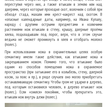
переступил через них, а также втыкали в землю или над
дверями, через которые проходил скот, волочили с собой при
обходе стада, махали ими крест-накрест над скотом. В
«опасные календарные даты, например, на Ивана Купалу,
наряду с другими острыми предметами и колючими
растениями нож втыкали в стену, крышу, дверные проёмы
хлева, подкладывали под порог, веря, что в этом случае
ведьма не сможет проникнуть в хлев и отобрать молоко
(полес.).
При использовании ножа в охранительных целях особую
семантику имели такие действия, как втыкание ножа и
закрещиванием ножом. Помимо того, что втыкание было
одним из способов помещения ножа в охраняемое
пространство (при затыкание его в колыбель, стену, дверной
косяк, за пояс и пр.), в ряде случаев оно могло приобретать
останавливающую семантику. Чтобы гром не ударил в дерево,
под которым остановился человек, в дерево втыкают нож
(полес.). Если «снился» покойник, чтобы прекратить это,
втыкали нож внутрь дежи (полес.).