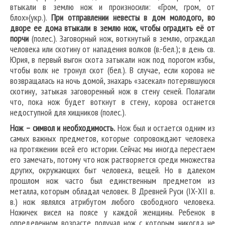
втыкали в землю нож и произносили: «Гром, гром, от
блох»(укр.).
При отправлении невесты в дом молодого, во
дворе ее дома втыкали в землю нож, чтобы оградить её от
порчи
(полес.). Заговорный нож, воткнутый в землю, ограждал
человека или скотину от нападения волков (в.-бел.); в день св.
Юрия, в первый выгон скота затыкали нож под порогом избы,
чтобы волк не тронул скот (бел.). В случае, если корова не
возвращалась на ночь домой, знахарь «засекал» потерявшуюся
скотину, затыкая заговоренный нож в стену сеней. Полагали
что, пока нож будет воткнут в стену, корова останется
недоступной для хищников (полес.).
Нож – символ и необходимость.
Нож был и остается одним из
самых важных предметов, которые сопровождают человека
на протяжении всей его истории. Сейчас мы иногда перестаем
его замечать, потому что нож растворяется среди множества
других, окружающих быт человека, вещей. Но в далеком
прошлом нож часто был единственным предметом из
металла, которым обладал человек. В Древней Руси (IX-XII в.
в.) нож являлся атрибутом любого свободного человека.
Ножичек висел на поясе у каждой женщины. Ребенок в
определенном возрасте получал нож с которым никогда не