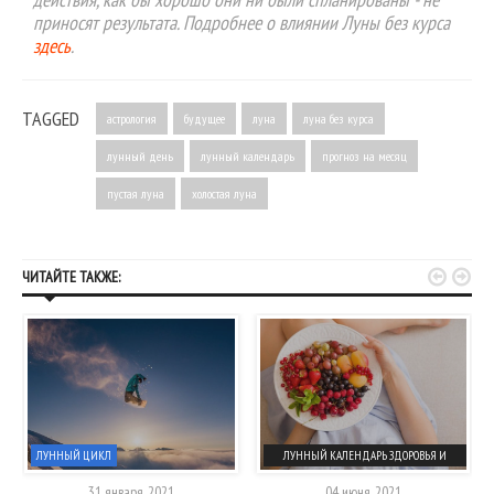
приносят результата. Подробнее о влиянии Луны без курса
здесь
.
TAGGED
астрология
будущее
луна
луна без курса
лунный день
лунный календарь
прогноз на месяц
пустая луна
холостая луна


ЧИТАЙТЕ ТАКЖЕ:
ЛУННЫЙ ЦИКЛ
ЛУННЫЙ КАЛЕНДАРЬ ЗДОРОВЬЯ И
ОПЕРАЦИЙ
31 января, 2021
04 июня, 2021