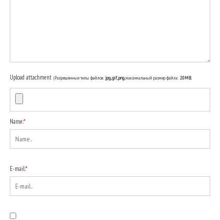
Upload attachment
(Разрешенные типы файлов:
jpg, gif, png
, максимальный размер файла:
20MB.
Name:
*
E-mail:
*