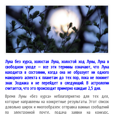
Луна без курса, холостая Луна, холостой ход Луны, Луна в
свободном уходе — все эти термины означают, что Луна
находится в состоянии, когда она не образует ни одного
мажорного аспекта к планетам до тех пор, пока не покинет
знак Зодиака и не перейдет в следующий. В астрологии
считается, что это происходит примерно каждые 2,5 дня.
Время Луны «без курса» неблагоприятно для тех дел,
которые направлены на конкретные результаты. Этот список
довольно широк и многообразен: отправка важных сообщений
по электронной почте, подача заявки на конкурс,