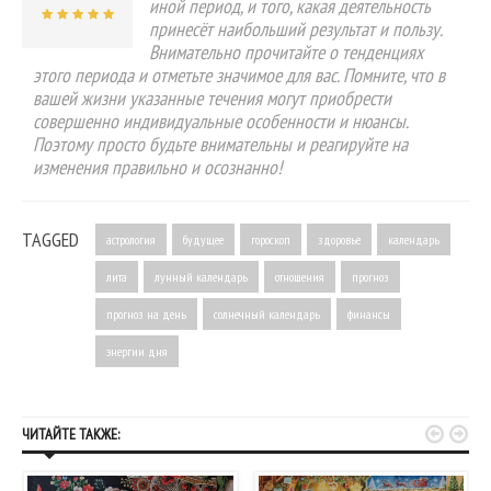
иной период, и того, какая деятельность
принесёт наибольший результат и пользу.
Внимательно прочитайте о тенденциях
этого периода и отметьте значимое для вас. Помните, что в
вашей жизни указанные течения могут приобрести
совершенно индивидуальные особенности и нюансы.
Поэтому просто будьте внимательны и реагируйте на
изменения правильно и осознанно!
TAGGED
астрология
будущее
гороскоп
здоровье
календарь
лита
лунный календарь
отношения
прогноз
прогноз на день
солнечный календарь
финансы
энергии дня


ЧИТАЙТЕ ТАКЖЕ: