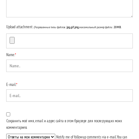
Upload attachment
(Разрешенные типы файлов:
jpg, gif, png
, максимальный размер файла:
20MB.
Name:
*
E-mail:
*
Сохранить моё имя, email и адрес сайта в этом браузере для последующих моих
комментариев.
Notify me of followup comments via e-mail. You can