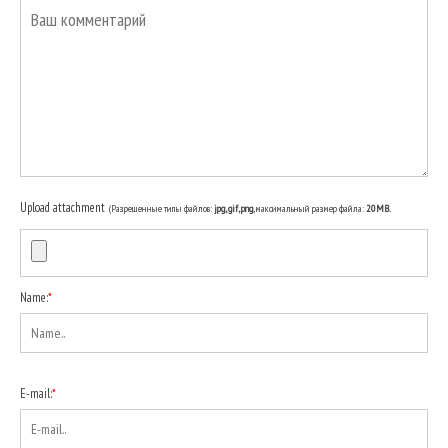
Upload attachment
(Разрешенные типы файлов:
jpg, gif, png
, максимальный размер файла:
20MB.
Name:
*
E-mail:
*