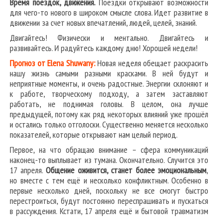
Время поездок, движения.
Поездки открывают возможности
для чего-то нового в широком смысле слова. Идет развитие в
движении за счет новых впечатлений, людей, целей, знаний.
Двигайтесь! Физически и ментально. Двигайтесь и
развивайтесь. И радуйтесь каждому дню! Хорошей недели!
Прогноз от Elena Shuwany:
Новая неделя обещает раскрасить
нашу жизнь самыми разными красками. В ней будут и
неприятные моменты, и очень радостные. Энергии склоняют и
к работе, творческому подходу, а затем заставляют
работать, не поднимая головы. В целом, она лучше
предыдущей, потому как ряд некоторых влияний уже прошёл
и остались только отголоски. Существенно меняется несколько
показателей, которые открывают нам целый период.
Первое, на что обращаю внимание – сфера коммуникаций
наконец-то выплывает из тумана. Окончательно. Случится это
17 апреля.
Общение оживится, станет более эмоциональным
,
но вместе с тем ещё и несколько конфликтным. Особенно в
первые несколько дней, поскольку не все смогут быстро
перестроиться, будут постоянно переспрашивать и пускаться
в рассуждения. Кстати, 17 апреля ещё и бытовой травматизм