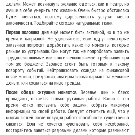
делами. Может возникнуть желание одеться, как в театр, но
лучше в себе умерить это желание. Очень быстро обстановка
будет меняться, поэтому царственность уступит место
лаконичности. Подбирайте сегодня натуральные ткани.
Первая половина дня
ещё может быть активной, но в то же
время и капризной. Не удивляйтесь, если вдруг некоторые
заказчики попросят доработать какие-то моменты, которые
раньше их устраивали. Они могут так же попробовать заявить
трудновыполнимые или вовсе невыполнимые требования при
том же бюджете. Заранее стоит быть готовым к такому
повороту событий. Нейтрализовать скандал на финансовой
почве можно, предложив альтернативный вариант за меньшие
деньги, или сослаться на иные тренды.
После обеда ситуация меняется.
Веселье, шик и блеск
пропадают, остаётся только рутинная работа. Важно в это
время чётко поставить себе задачи, собрать максимум
информации по своей работе. Следует отметить ещё, что у
многих людей после полудня работоспособность существенно
снизится. Если не хочется чувствовать себя несобранно,
постарайтесь заняться рядовыми делами, которые разминают