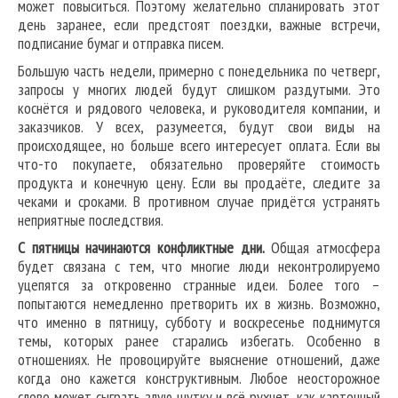
может повыситься. Поэтому желательно спланировать этот
день заранее, если предстоят поездки, важные встречи,
подписание бумаг и отправка писем.
Большую часть недели, примерно с понедельника по четверг,
запросы у многих людей будут слишком раздутыми. Это
коснётся и рядового человека, и руководителя компании, и
заказчиков. У всех, разумеется, будут свои виды на
происходящее, но больше всего интересует оплата. Если вы
что-то покупаете, обязательно проверяйте стоимость
продукта и конечную цену. Если вы продаёте, следите за
чеками и сроками. В противном случае придётся устранять
неприятные последствия.
С пятницы начинаются конфликтные дни.
Общая атмосфера
будет связана с тем, что многие люди неконтролируемо
уцепятся за откровенно странные идеи. Более того –
попытаются немедленно претворить их в жизнь. Возможно,
что именно в пятницу, субботу и воскресенье поднимутся
темы, которых ранее старались избегать. Особенно в
отношениях. Не провоцируйте выяснение отношений, даже
когда оно кажется конструктивным. Любое неосторожное
слово может сыграть злую шутку и всё рухнет, как карточный