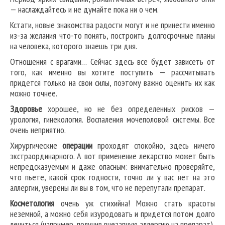
— наслаждайтесь и не думайте пока ни о чем.
Кстати, новые знакомства радости могут и не принести именно
из-за желания что-то понять, построить долгосрочные планы
на человека, которого знаешь три дня.
Отношения с врагами… Сейчас здесь все будет зависеть от
того, как именно вы хотите поступить — рассчитывать
придется только на свои силы, поэтому важно оценить их как
можно точнее.
Здоровье
хорошее, но не без определенных рисков —
урология, гинекология. Воспаления мочеполовой системы. Все
очень неприятно.
Хирургические
операции
проходят спокойно, здесь ничего
экстраординарного. А вот применение лекарство может быть
непредсказуемым и даже опасным: внимательно проверяйте,
что пьете, какой срок годности, точно ли у вас нет на это
аллергии, уверены ли вы в том, что не перепутали препарат.
Косметология
очень уж стихийна! Можно стать красоты
неземной, а можно себя изуродовать и придется потом долго
лечиться (например, получив внезапную аллергию на препарат).