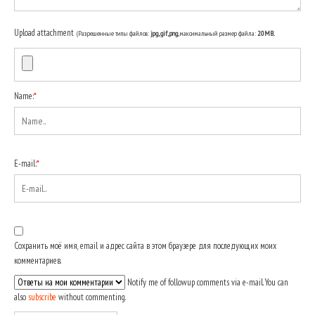
Upload attachment
(Разрешенные типы файлов:
jpg, gif, png
, максимальный размер файла:
20MB.
Name:
*
E-mail:
*
Сохранить моё имя, email и адрес сайта в этом браузере для последующих моих
комментариев.
Notify me of followup comments via e-mail. You can
also
subscribe
without commenting.