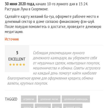
30 июня 2020 года,
начало 10-го лунного дня в 15:24.
Растущая Луна в Скорпионе.
Сделайте карту желаний ба-гуа, оформите рабочее место и
денежный сектор в доме согласно финансовому фэн-шуй.
После полудня помолитесь о достатке, проведите денежную
медитацию.
Источник
5
Соблюдая рекомендации лунного
денежного календаря, вы убережете себя
EXCELLENT
от неудачных сделок, невыгодных покупок,
мошенничества и обмана. Советы астролога
на каждый день помогут найти наиболее
благоприятное время для оформления кредита, обмена
валюты, крупных покупок.
TAGGED
астрология
денежная магия
денежный календарь
деньги
календарь
луна
лунный день