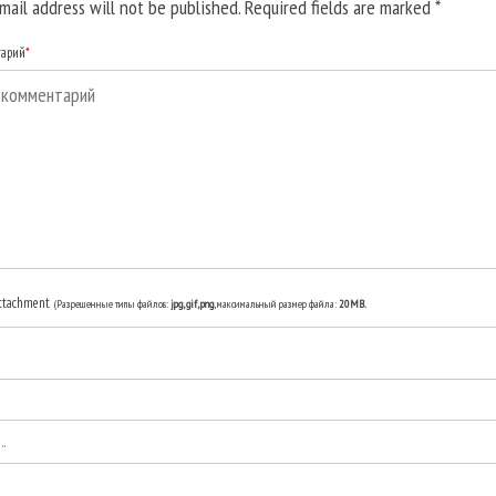
mail address will not be published. Required fields are marked
*
тарий
*
ttachment
(Разрешенные типы файлов:
jpg, gif, png
, максимальный размер файла:
20MB.