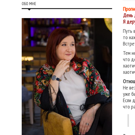
ОБО МНЕ
Прогн
День 
Я дер
Путь 
то на
Встре
Тем н
что д
хаоти
хаоти
Отнош
Не ве
уже б
Если 
что ра