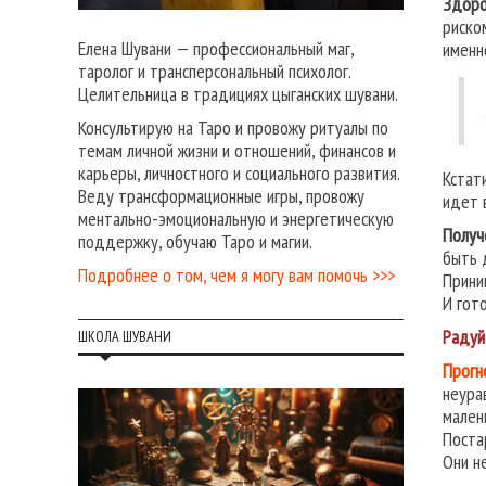
Здоро
риско
Елена Шувани — профессиональный маг,
именн
таролог и трансперсональный психолог.
Целительница в традициях цыганских шувани.
Консультирую на Таро и провожу ритуалы по
темам личной жизни и отношений, финансов и
карьеры, личностного и социального развития.
Кстат
Веду трансформационные игры, провожу
идет 
ментально-эмоциональную и энергетическую
Получ
поддержку, обучаю Таро и магии.
быть 
Подробнее о том, чем я могу вам помочь >>>
Прини
И гот
Радуй
ШКОЛА ШУВАНИ
Прогн
неура
мален
Поста
Они н