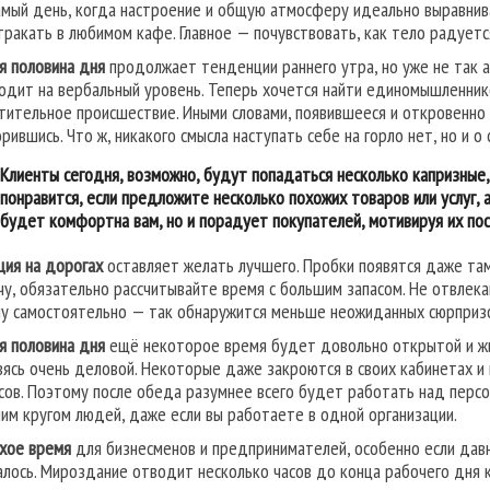
амый день, когда настроение и общую атмосферу идеально выравни
тракать в любимом кафе. Главное — почувствовать, как тело радуется
я половина дня
продолжает тенденции раннего утра, но уже не так а
одит на вербальный уровень. Теперь хочется найти единомышленник
тительное происшествие. Иными словами, появившееся и откровенно
орившись. Что ж, никакого смысла наступать себе на горло нет, но и о
Клиенты
сегодня, возможно, будут попадаться несколько капризные,
понравится, если предложите несколько похожих товаров или услуг, 
будет комфортна вам, но и порадует покупателей, мотивируя их пос
ция на дорогах
оставляет желать лучшего. Пробки появятся даже там
чу, обязательно рассчитывайте время с большим запасом. Не отвлека
у самостоятельно — так обнаружится меньше неожиданных сюрпризо
я половина дня
ещё некоторое время будет довольно открытой и жи
вясь очень деловой. Некоторые даже закроются в своих кабинетах и 
сов. Поэтому после обеда разумнее всего будет работать над персо
им кругом людей, даже если вы работаете в одной организации.
хое время
для бизнесменов и предпринимателей, особенно если давн
алось. Мироздание отводит несколько часов до конца рабочего дня к