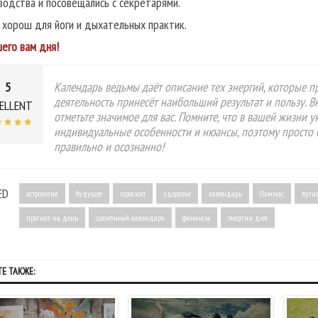
водства и посовещались с секретарями.
 хорош для йоги и дыхательных практик.
его вам дня!
5
Календарь ведьмы даёт описание тех энергий, которые пр
деятельность принесёт наибольший результат и пользу. 
ELLENT
отметьте значимое для вас. Помните, что в вашей жизни 
индивидуальные особенности и нюансы, поэтому просто 
правильно и осознанно!
ED
астрология
будущее
гороскоп
здоровье
календарь
Ламмас
лугн
прогноз на день
солнечный календарь
финансы
энергии дня
Е ТАКЖЕ: