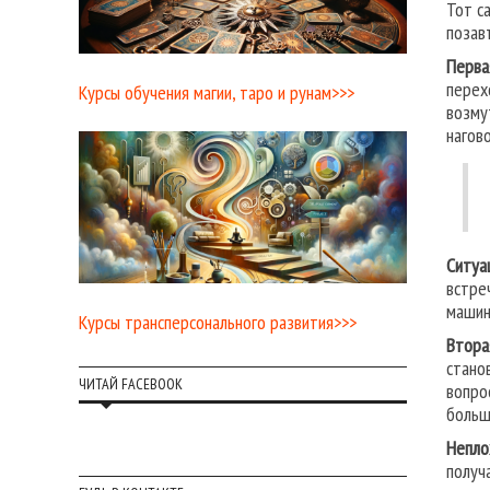
Тот с
позав
Перва
перех
Курсы обучения магии, таро и рунам>>>
возму
нагов
Ситуа
встре
машин
Курсы трансперсонального развития>>>
Втора
стано
ЧИТАЙ FACEBOOK
вопро
больш
Непло
получ