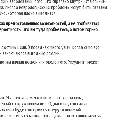
ких заболеваний, того, что спрятано внутри. Отдельным
ма. Иногда неврологические проблемы могут быть связаны
зме, которая плохо выводится.
ках предоставленных возможностей, а не пробиваться
 вероятность, что вы туда пробьетесь, а потом горько
 достичь цели. В поездках много удач, когда само все
и заключаются выгодные сделки.
о, вы начали весной или около того. Результат может
м. Мы просыпаемся в каком — то капризном,
тензий к окружающим нет. Однако внутри сидит
нь сильно будет штормить сферу отношений.
ните о том, что многие проступки — всего лишь мелочи.