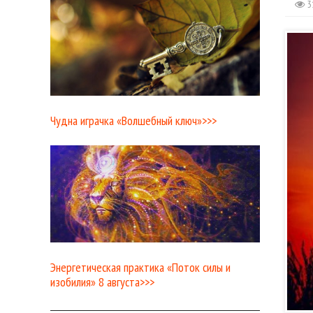
3
Чудна играчка «Волшебный ключ»>>>
Энергетическая практика «Поток силы и
изобилия» 8 августа>>>