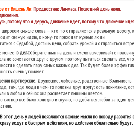
оз от Вишень Ли:
Предвестник Ламмаса. Последний день июля.
движения.
усь, потому что я дерусь, движение идет, потому что движение иде
в широком смысле слова — кто-то отправляется в реальную дорогу, к
ходит свежую идею, к кому-то приходят нужные люди.
титься с Судьбой, достичь цели, собрать урожай и отправиться встр
е менее,
в делах
берите план на день и смело вычеркивайте половину.
ела не сочетаются друг с другом, поэтому пытаться сделать все, чт
чности и сделать пару самых важных дел. Так будет более эффекти
чность очень утомляет.
ения партнерские.
Дружеские, любовные, родственные. Взаимность.
зде, там, где люди в чем-то полезны друг другу: есть понимание, ес
ыли в любви и сейчас она расцветает пышным цветом.
до сих пор все было холодно и скучно, то добиться любви за один де
стили.
В этот день у людей появляются важные мысли по поводу развития о
сразу ведут к быстрым действиям, но действия обязательно будут, 