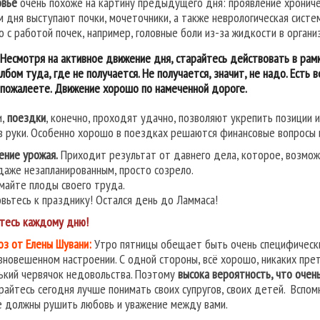
вье
очень похоже на картину предыдущего дня: проявление хроничес
м дня выступают почки, мочеточники, а также неврологическая систе
о с работой почек, например, головные боли из-за жидкости в органи
Несмотря на активное движение дня, старайтесь действовать в рам
лбом туда, где не получается. Не получается, значит, не надо. Есть
пожалеете. Движение хорошо по намеченной дороге.
и,
поездки
, конечно, проходят удачно, позволяют укрепить позиции и
в руки. Особенно хорошо в поездках решаются финансовые вопросы 
ение урожая.
Приходит результат от давнего дела, которое, возможн
даже незапланированным, просто созрело.
майте плоды своего труда.
овьтесь к празднику! Остался день до Ламмаса!
тесь
каждому
дню!
оз от Елены Шувани:
Утро пятницы обещает быть очень специфически
вновешенном настроении. С одной стороны, всё хорошо, никаких пре
ький червячок недовольства. Поэтому
высока вероятность, что оче
райтесь сегодня лучше понимать своих супругов, своих детей. Вспом
е должны рушить любовь и уважение между вами.