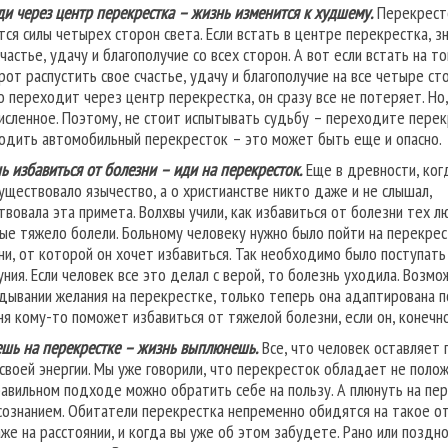
ди через центр перекрестка – жизнь изменится к худшему.
Перекресто
тся силы четырех сторон света. Если встать в центре перекрестка, з
счастье, удачу и благополучие со всех сторон. А вот если встать на 
рот распустить свое счастье, удачу и благополучие на все четыре с
о переходит через центр перекрестка, он сразу все не потеряет. Но,
исленное. Поэтому, не стоит испытывать судьбу – переходите перекр
одить автомобильный перекресток – это может быть еще и опасно.
ь избавиться от болезни – иди на перекресток.
Еще в древности, ког
существовало язычество, а о христианстве никто даже и не слышал,
твовала эта примета. Волхвы учили, как избавиться от болезни тех л
ые тяжело болели. Больному человеку нужно было пойти на перекрест
ни, от которой он хочет избавиться. Так необходимо было поступать
уния. Если человек все это делал с верой, то болезнь уходила. Возм
адывании желания на перекрестке, только теперь она адаптирована 
ня кому-то поможет избавиться от тяжелой болезни, если он, конечно
шь на перекрестке – жизнь выплюнешь.
Все, что человек оставляет 
 своей энергии. Мы уже говорили, что перекресток обладает не поло
равильном подходе можно обратить себе на пользу. А плюнуть на пер
сознанием. Обитатели перекрестка непременно обидятся на такое от
аже на расстоянии, и когда вы уже об этом забудете. Рано или поздно