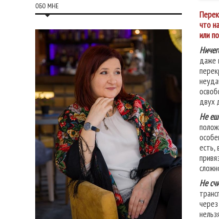
ОБО МНЕ
Перек
что н
или п
Ничег
даже 
перек
неуда
освоб
двух 
Не еш
полож
особе
есть,
привя
сложн
Не счи
транс
через
нельз