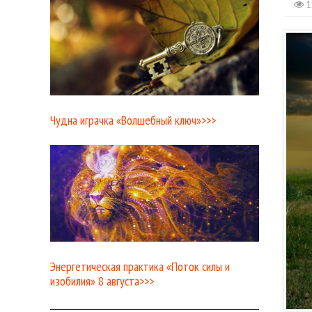
1
Чудна играчка «Волшебный ключ»>>>
Энергетическая практика «Поток силы и
изобилия» 8 августа>>>