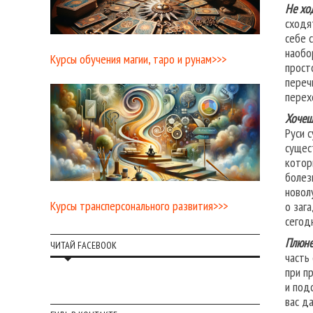
Не хо
сходя
себе 
наобо
Курсы обучения магии, таро и рунам>>>
прост
переч
перех
Хочеш
Руси 
сущес
котор
болез
новол
Курсы трансперсонального развития>>>
о заг
сегод
Плюне
ЧИТАЙ FACEBOOK
часть
при п
и под
вас д