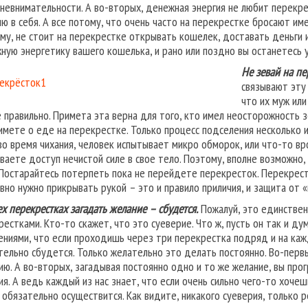
 невнимательности. А во-вторых, денежная энергия не любит перекр
ию в себя. А все потому, что очень часто на перекрестке бросают им
му, не стоит на перекрестке открывать кошелек, доставать деньги 
ную энергетику вашего кошелька, и рано или поздно вы останетесь 
Не зевай на пе
связывают эту
что их муж или
е правильно. Примета эта верна для того, кто имел неосторожность зе
римете о еде на перекрестке. Только процесс подселения несколько и
 во время чихания, человек испытывает микро обморок, или что-то вр
ваете доступ нечистой силе в свое тело. Поэтому, вполне возможно,
 Постарайтесь потерпеть пока не перейдете перекресток. Перекрести
авно нужно прикрывать рукой – это и правило приличия, и защита от 
ех перекрестках загадать желание – сбудется.
Пожалуй, это единствен
рестками. Кто-то скажет, что это суеверие. Что ж, пусть он так и д
ениями, что если проходишь через три перекрестка подряд и на каж
тельно сбудется. Только желательно это делать постоянно. Во-перв
ию. А во-вторых, загадывая постоянно одно и то же желание, вы про
ия. А ведь каждый из нас знает, что если очень сильно чего-то хоче
 обязательно осуществится. Как видите, никакого суеверия, только р