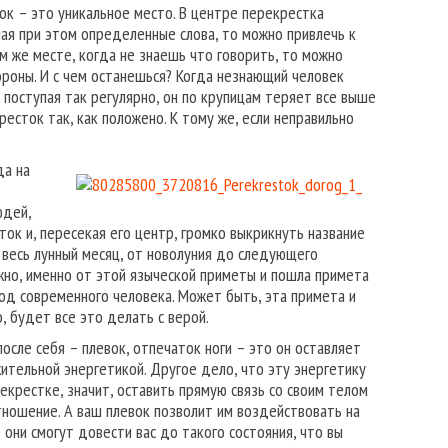
к – это уникальное место. В центре перекрестка
ная при этом определенные слова, то можно привлечь к
том же месте, когда не знаешь что говорить, то можно
тороны. И с чем останешься? Когда незнающий человек
 поступая так регулярно, он по крупицам теряет все выше
есток так, как положено. К тому же, если неправильно
да на
юдей,
ок и, пересекая его центр, громко выкрикнуть название
 весь лунный месяц, от новолуния до следующего
ожно, именно от этой языческой приметы и пошла примета
под современного человека. Может быть, эта примета и
, будет все это делать с верой.
после себя – плевок, отпечаток ноги – это он оставляет
жительной энергетикой. Другое дело, что эту энергетику
екрестке, значит, оставить прямую связь со своим телом
ношение. А ваш плевок позволит им воздействовать на
 они смогут довести вас до такого состояния, что вы