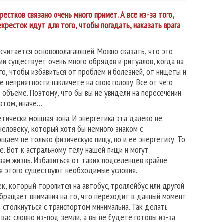
стков связано очень много примет. А все из-за того,
кресток идут для того, чтобы погадать, наказать врага
считается основополагающей. Можно сказать, что это
ии существует очень много обрядов и ритуалов, когда на
о, чтобы избавиться от проблем и болезней, от нищеты и
 неприятности накличете на свою голову. Все от чего
 объеме. Поэтому, что бы вы не увидели на пересечении
 этом, иначе…
тически мощная зона. И энергетика эта далеко не
человеку, который хотя бы немного знаком с
ощаем не только физическую пищу, но и ее энергетику. То
е. Вот к астральному телу нашей пищи и могут
вам жизнь. Избавиться от таких подселенцев крайне
ля этого существуют необходимые условия.
к, который торопится на автобус, троллейбус или другой
обращает внимания на то, что переходит в данный момент
 столкнуться с транспортом минимальна. Так делать
 вас словно из-под земли, а вы не будете готовы из-за