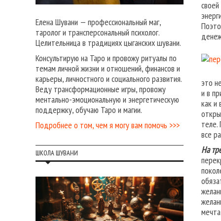
своей
энерг
Елена Шувани — профессиональный маг,
Поэто
таролог и трансперсональный психолог.
денеж
Целительница в традициях цыганских шувани.
Консультирую на Таро и провожу ритуалы по
темам личной жизни и отношений, финансов и
карьеры, личностного и социального развития.
это н
Веду трансформационные игры, провожу
и в п
ментально-эмоциональную и энергетическую
как и
поддержку, обучаю Таро и магии.
откры
теле.
Подробнее о том, чем я могу вам помочь >>>
все р
На тр
ШКОЛА ШУВАНИ
перек
покол
обяза
желан
желан
мечта