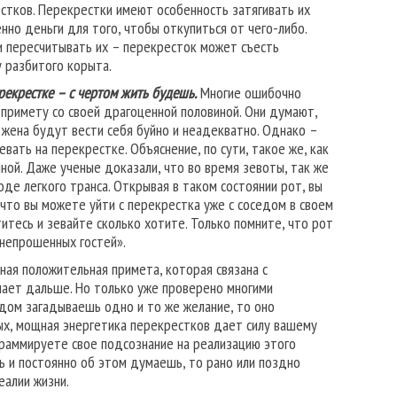
естков. Перекрестки имеют особенность затягивать их
енно деньги для того, чтобы откупиться от чего-либо.
и пересчитывать их – перекресток может съесть
у разбитого корыта.
рекрестке – с чертом жить будешь.
Многие ошибочно
 примету со своей драгоценной половиной. Они думают,
 жена будут вести себя буйно и неадекватно. Однако –
вать на перекрестке. Объяснение, по сути, такое же, как
ной. Даже ученые доказали, что во время зевоты, так же
оде легкого транса. Открывая в таком состоянии рот, вы
 что вы можете уйти с перекрестка уже с соседом в своем
тесь и зевайте сколько хотите. Только помните, что рот
«непрошенных гостей».
ная положительная примета, которая связана с
умает дальше. Но только уже проверено многими
дом загадываешь одно и то же желание, то оно
ых, мощная энергетика перекрестков дает силу вашему
граммируете свое подсознание на реализацию этого
шь и постоянно об этом думаешь, то рано или поздно
еалии жизни.