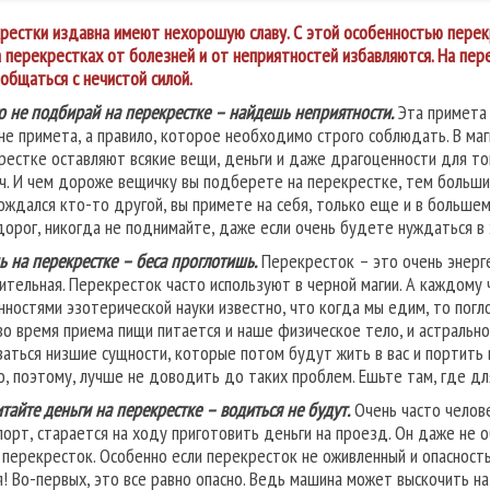
рестки издавна имеют нехорошую славу. С этой особенностью перекре
а перекрестках от болезней и от неприятностей избавляются. На пере
ообщаться с нечистой силой.
о не подбирай на перекрестке – найдешь неприятности.
Эта примета 
не примета, а правило, которое необходимо строго соблюдать. В маг
рестке оставляют всякие вещи, деньги и даже драгоценности для тог
ч. И чем дороже вещичку вы подберете на перекрестке, тем большие
ождался кто-то другой, вы примете на себя, только еще и в большем
дорог, никогда не поднимайте, даже если очень будете нуждаться в
ь на перекрестке – беса проглотишь.
Перекресток – это очень энерге
ительная. Перекресток часто используют в черной магии. А каждому 
нностями эзотерической науки известно, что когда мы едим, то погл
 во время приема пищи питается и наше физическое тело, и астрально
заться низшие сущности, которые потом будут жить в вас и портить 
о, поэтому, лучше не доводить до таких проблем. Ешьте там, где д
тайте деньги на перекрестке – водиться не будут.
Очень часто челове
порт, старается на ходу приготовить деньги на проезд. Он даже не 
 перекресток. Особенно если перекресток не оживленный и опасность
я! Во-первых, это все равно опасно. Ведь машина может выскочить на