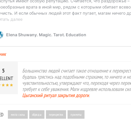
ник
5
Большинство людей считает такое отношение к перекрестк
будешь трястись над подобными страхами, то ничего и н
ELLENT
чувствительностью, утверждают что, переходя через пере
требует к себе уважения. Маги издревле использовали сил
Цыганский ритуал закрытия дороги
.
ED
места силы
обряды
перекресток
приметы