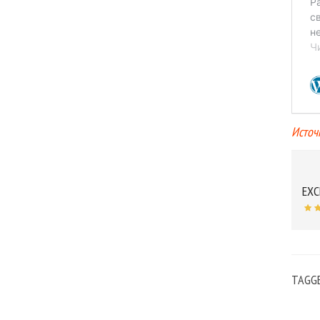
Источ
EXC
TAGG