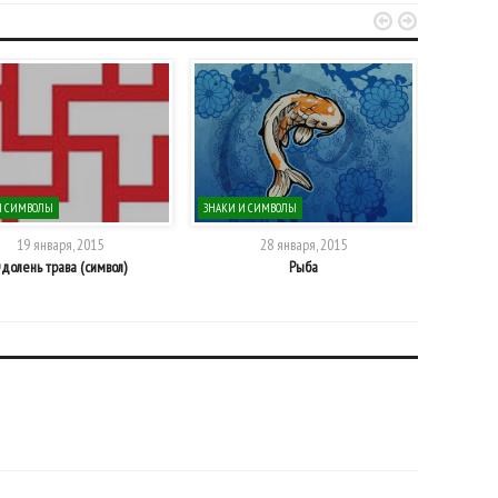


И СИМВОЛЫ
ЗНАКИ И СИМВОЛЫ
ЗНАКИ И 
19 января, 2015
28 января, 2015
долень трава (символ)
Рыба
Сиги