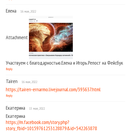
Елена
16 мая, 2022
Attachment
Участвуем с благодарностью.Елена и Игорь.Репост на Фейсбук
Reply
Tairen
16 мая, 2022
https://tairen-ernarmo.livejournal.com/393637.html
Reply
Екатерина
15 мая, 2022
Екатерина
https://m.facebook.com/story.php?
story_fbid=10159761253128879&id=542263878