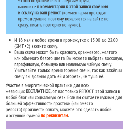
Чтобы подключиться к энергиям круга,
напишите
в комментарии к этой записи своё имя
и ссылку на ваш репост
(комментарии проходят
премодерацию, поэтому появляются на сайте не
сразу, писать повторно не нужно).
И 16 мая в любое время в промежутке с 15.00 до 22.00
(GMT+2) зажгите свечу.
Ваша свеча может быть красного, оранжевого, желтого
или обычного белого цвета. Вы можете выбрать восковую,
парафиновую, большую или маленькую чайную свечу.
Учитывайте только время горения свечи, так как зажёгши
свечу вы должны дать ей догореть, не туша её.
Участие в энергетической практике для всех
желающих
БЕСПЛАТНОЕ,
от вас только РЕПОСТ этой записи в
любой блог или социальную сеть. Если вы считаете нужным для
большей эффективности практики (или вместо
репоста) произвести оплату, можете это сделать любой
доступной суммой
по реквизитам
.