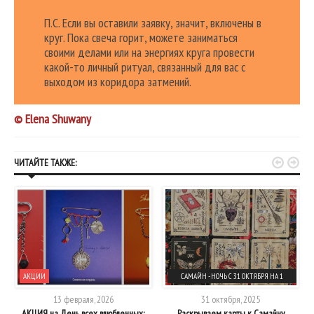
П.С. Если вы оставили заявку, значит, включены в
круг. Пока свеча горит, можете заниматься
своими делами или на энергиях круга провести
какой-то личный ритуал, связанный для вас с
выходом из коридора затмений.
© Elena Shuwany


ЧИТАЙТЕ ТАКЖЕ:
АКЦИИ
САМАЙН - НОЧЬ С 31 ОКТЯБРЯ НА 1
НОЯБРЯ
13 февраля, 2026
31 октября, 2025
АКЦИЯ на День всех влюбленных:
Раскрываем карты к Самайну