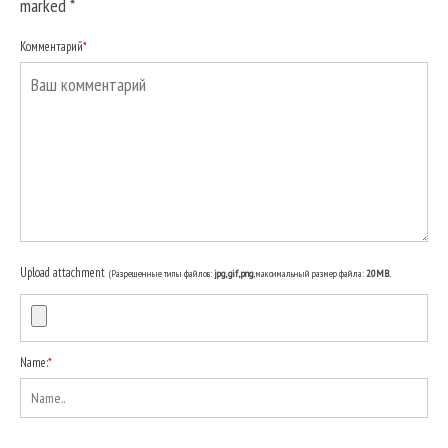
marked
*
Комментарий
*
Upload attachment
(Разрешенные типы файлов:
jpg, gif, png
, максимальный размер файла:
20MB.
Name:
*