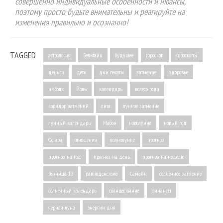
совершенно индивидуальные особенности и нюансы,
поэтому просто будьте внимательны и реагируйте на
изменения правильно и осознанно!
TAGGED
астрология
Бельтайн
будущее
гороскоп
гороскопы
деньги
дети
дни гекаты
затмение
здоровье
имболк
Йоль
календарь
колесо года
коридор затмений
лита
лунное затмение
лунный календарь
Мабон
новолуние
новый год
Остара
отношения
полнолуние
прогноз
прогноз на год
прогноз на день
прогноз на неделю
пятница 13
равноденствие
Самайн
солнечное затмение
солнечный календарь
солнцестояние
финансы
черная луна
энергии дня