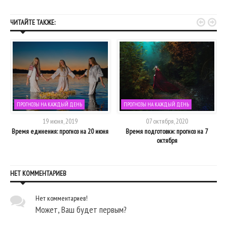


ЧИТАЙТЕ ТАКЖЕ:
ПРОГНОЗЫ НА КАЖДЫЙ ДЕНЬ
ПРОГНОЗЫ НА КАЖДЫЙ ДЕНЬ
19 июня, 2019
07 октября, 2020
Время единения: прогноз на 20 июня
Время подготовки: прогноз на 7
В
октября
НЕТ КОММЕНТАРИЕВ
Нет комментариев!
Может, Ваш будет первым?