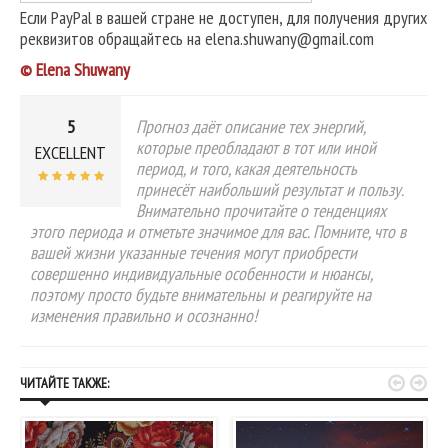
Если PayPal в вашей стране не доступен, для получения других
реквизитов обращайтесь на elena.shuwany@gmail.com
© Elena Shuwany
5
Прогноз даёт описание тех энергий,
которые преобладают в тот или иной
EXCELLENT
период, и того, какая деятельность
принесёт наибольший результат и пользу.
Внимательно прочитайте о тенденциях
этого периода и отметьте значимое для вас. Помните, что в
вашей жизни указанные течения могут приобрести
совершенно индивидуальные особенности и нюансы,
поэтому просто будьте внимательны и реагируйте на
изменения правильно и осознанно!


ЧИТАЙТЕ ТАКЖЕ: