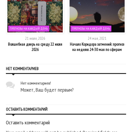
ПРОГНОЗЫ НА КАЖДЫЙ ДЕНЬ
ПРОГНОЗЫ НА КАЖДЫЙ ДЕНЬ
21 июля, 2026
24 мая, 2021
2
Волшебная дверь на среду 22 июля
Начало Коридора затмений: прогноз
2026
на неделю 24-30 мая по сферам
НЕТ КОММЕНТАРИЕВ
Нет комментариев!
Может, Ваш будет первым?
ОСТАВИТЬ КОММЕНТАРИЙ
Оставить комментарий