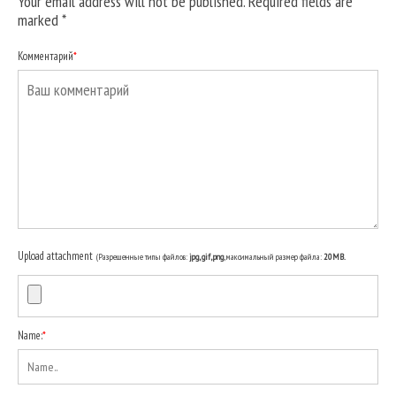
Your email address will not be published. Required fields are
marked
*
Комментарий
*
Upload attachment
(Разрешенные типы файлов:
jpg, gif, png
, максимальный размер файла:
20MB.
Name:
*