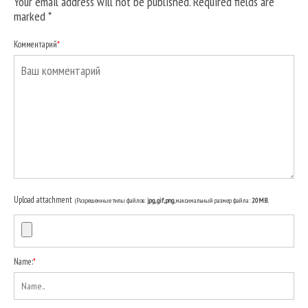
Your email address will not be published. Required fields are
marked
*
Комментарий
*
Upload attachment
(Разрешенные типы файлов:
jpg, gif, png
, максимальный размер файла:
20MB.
Name:
*