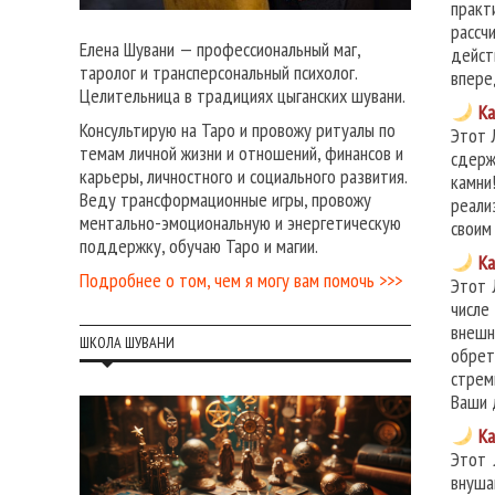
практ
рассч
Елена Шувани — профессиональный маг,
дейст
таролог и трансперсональный психолог.
впере
Целительница в традициях цыганских шувани.
Ка
Консультирую на Таро и провожу ритуалы по
Этот 
темам личной жизни и отношений, финансов и
сдерж
карьеры, личностного и социального развития.
камни
Веду трансформационные игры, провожу
реали
ментально-эмоциональную и энергетическую
своим
поддержку, обучаю Таро и магии.
Ка
Подробнее о том, чем я могу вам помочь >>>
Этот 
числе
внешн
ШКОЛА ШУВАНИ
обрет
стрем
Ваши 
Ка
Этот 
внуша