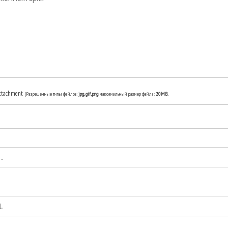
ttachment
(Разрешенные типы файлов:
jpg, gif, png
, максимальный размер файла:
20MB.