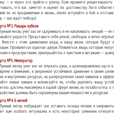
ику — и через это прийти к успеху. Если проявите решительность
итывать, что вас заметят и оценят по достоинству. Хотя события
вий по их продвижению в жизнь, смело вступайте в бой и отстаив
д — вас ждёт победа!
рта №2. Рыцарь кубков
Лунный месяц учит вас не сдерживать и не накапливать эмоций — не 
ивайте радости. Представьте себя рекой, свободно и легко перек
! Вместе с этим движением воды, в вашу жизнь сегодня будут 
зации. Проявляться скрытые двери. Появляться люди, которые могут
 снам и предчувствиям, прислушайтесь к чувствам и интуиции — дове
рта №3. Император
Лунный месяц учит вас не опускать руки, а целенаправленно идти в
 время и внимание, в уверенное устойчивое движение к своим целя
их и внутренних ресурсах, на распределение своих навыков и эффек
айте новые навыки и используйте их, чтобы укрепить вашу устойч
итесь достичь максимума в одной сфере жизни, но позаботьтесь о т
действия должны быть соразмерны вашим мощностям и ресурсам.
рта №4. 6 мечей
Лунный месяц побуждает вас оставить позади печали и направить
ют вам особого энтузиазма и есть некоторые сомнения относител