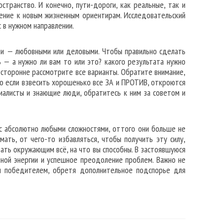
странство. И конечно, пути-дороги, как реальные, так и
ение к новым жизненным ориентирам. Исследовательский
 в нужном направлении.
ми — любовными или деловыми. Чтобы правильно сделать
 — а нужно ли вам то или это? какого результата нужно
есторонне рассмотрите все варианты. Обратите внимание,
но если взвесить хорошенько все ЗА и ПРОТИВ, откроются
иалисты и знающие люди, обратитесь к ним за советом и
 с абсолютно любыми сложностями, оттого они больше не
ать, от чего-то избавляться, чтобы получить эту силу,
ать окружающим всё, на что вы способны. В застоявшуюся
нной энергии и успешное преодоление проблем. Важно не
и победителем, обретя дополнительное подспорье для