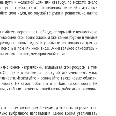
 на пути к желаемой цели или статусу, то можете смело
 могут потребовать от вас нелегких решений и активных
айте свои идеи, не опускайте руки и решительно идите
пытайтесь перетерпеть обиду, не скрывайте нежности, не
атывающей свои воды сквозь даже самые грубые и унылые
приходить новые идеи и реальные возможности для их
 помочь в том или ином виде. Внимательнее отнеситесь к
рьтесь им больше, чем привычной логике.
 намеченном направлении, вкладывая свои ресурсы, в том
м. Обратите внимание на заботу об уже имеющихся у вас
тивности. Исследуйте и осваивайте также новые области,
ивость. Не стоит забывать и о сбалансированности. Не
ом, чтобы все аспекты вашей жизни работали в гармонии.
ся к новым жизненным берегам, даже если перемены не
ьно выбранного направления. Самое время увеличивать