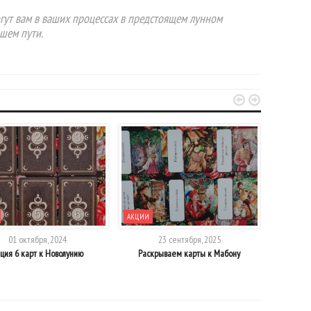
гут вам в ваших процессах в предстоящем лунном
шем пути.


АКЦИИ
АКЦИИ
01 октября, 2024
23 сентября, 2025
ция 6 карт к Новолунию
Раскрываем карты к Мабону
АКЦИЯ! Во
«Прив