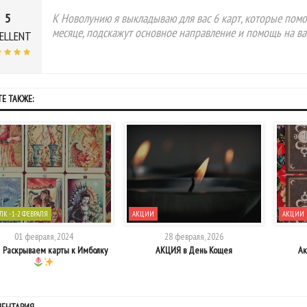
5
К Новолунию я выкладываю для вас 6 карт, которые помо
месяце, подскажут основное направление и помощь на ва
ELLENT
Е ТАКЖЕ:
К - 1-2 ФЕВРАЛЯ
АКЦИИ
АКЦИИ
01 февраля, 2024
28 февраля, 2026
Раскрываем карты к Имболку
АКЦИЯ в День Кощея
Ак