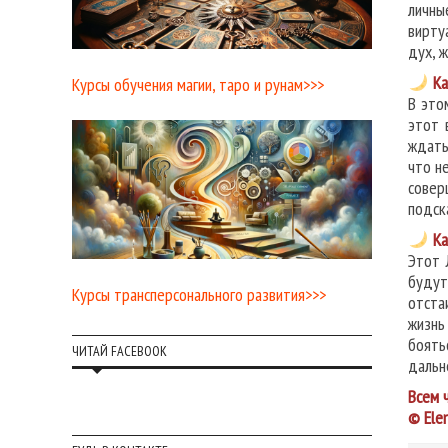
личны
вирту
дух, 
Ка
Курсы обучения магии, таро и рунам>>>
В это
этот 
ждать
что н
совер
подск
Ка
Этот 
будут
Курсы трансперсонального развития>>>
отста
жизнь
боять
ЧИТАЙ FACEBOOK
дальн
Всем 
© Ele