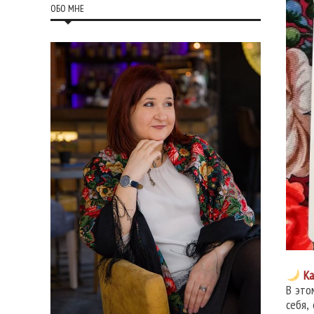
ОБО МНЕ
Ка
В это
себя,