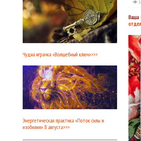
1
Ваша 
отдел
Чудна играчка «Волшебный ключ»>>>
Энергетическая практика «Поток силы и
изобилия» 8 августа>>>