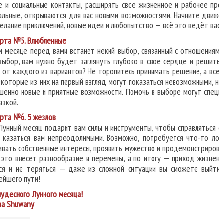
е и социальные контакты, расширять свое жизненное и рабочее про
альные, открываются для вас новыми возможностями. Начните движ
желание приключений, новые идеи и любопытство — всё это ведёт вас
рта №5. Влюбленные
м месяце перед вами встанет некий выбор, связанный с отношения
выбор, вам нужно будет заглянуть глубоко в свое сердце и решить
 от каждого из вариантов? Не торопитесь принимать решение, а вс
екоторые из них на первый взгляд могут показаться невозможными, 
шенно новые и приятные возможности. Помочь в выборе могут спец
азкой.
рта №6. 5 жезлов
Лунный месяц подарит вам силы и инструменты, чтобы справляться
 казаться вам непреодолимыми. Возможно, потребуется что-то лом
ивать собственные интересы, проявить мужество и продемонстриров
 это внесет разнообразие и перемены, а по итогу — приход жизне
ся и не теряться — даже из сложной ситуации вы сможете выйт
ейшего пути!
чудесного Лунного месяца!
na Shuwany