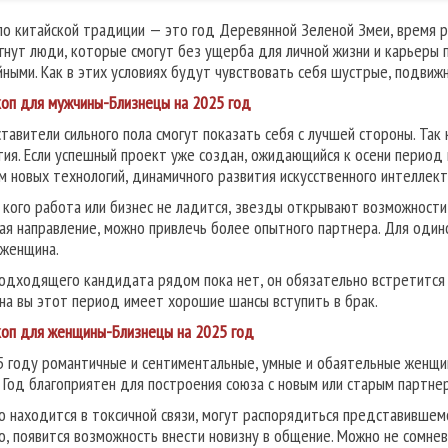
по китайской традиции — это год Деревянной Зеленой Змеи, время ро
гнут люди, которые смогут без ущерба для личной жизни и карьеры 
йными. Как в этих условиях будут чувствовать себя шустрые, подвижн
коп для мужчины-Близнецы на 2025 год
тавители сильного пола смогут показать себя с лучшей стороны. Так 
тия. Если успешный проект уже создан, ожидающийся к осени период 
м новых технологий, динамичного развития искусственного интеллект
у кого работа или бизнес не ладится, звезды открывают возможности 
ая направление, можно привлечь более опытного партнера. Для од
 женщина.
подходящего кандидата рядом пока нет, он обязательно встретится н
на вы этот период имеет хорошие шансы вступить в брак.
коп для женщины-Близнецы на 2025 год
5 году романтичные и сентиментальные, умные и обаятельные женщин
. Год благоприятен для построения союза с новым или старым партн
то находится в токсичной связи, могут распорядиться представившем
о, появится возможность внести новизну в общение. Можно не сомнев