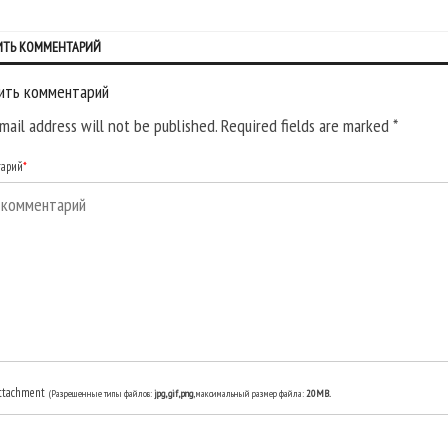
ИТЬ КОММЕНТАРИЙ
ить комментарий
mail address will not be published. Required fields are marked
*
тарий
*
ttachment
(Разрешенные типы файлов:
jpg, gif, png
, максимальный размер файла:
20MB.