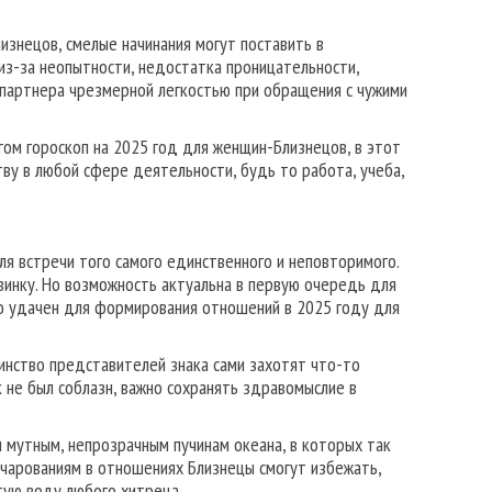
знецов, смелые начинания могут поставить в
из-за неопытности, недостатка проницательности,
 партнера чрезмерной легкостью при обращения с чужими
гом гороскоп на 2025 год для женщин-Близнецов, в этот
у в любой сфере деятельности, будь то работа, учеба,
ля встречи того самого единственного и неповторимого.
винку. Но возможность актуальна в первую очередь для
но удачен для формирования отношений в 2025 году для
нство представителей знака сами захотят что-то
к не был соблазн, важно сохранять здравомыслие в
 мутным, непрозрачным пучинам океана, в которых так
очарованиям в отношениях Близнецы смогут избежать,
тую воду любого хитреца.