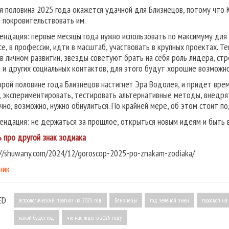
я половина 2025 года окажется удачной для Близнецов, потому что Ю
 покровительствовать им.
ендация: первые месяцы года нужно использовать по максимуму для
се, в профессии, идти в масштаб, участвовать в крупных проектах. 
 в личном развитии, звезды советуют брать на себя роль лидера, ст
 и других социальных контактов, для этого будут хорошие возможно
орой половине года Близнецов настигнет Эра Водолея, и придет врем
, экспериментировать, тестировать альтернативные методы, внедрят
чно, возможно, нужно обнулиться. По крайней мере, об этом стоит п
ендация: не держаться за прошлое, открыться новым идеям и быть 
ь про другой знак зодиака
://shuwany.com/2024/12/goroscop-2025-po-znakam-zodiaka/
ник
ED
астрологический прогноз на 2025 год
Близнецы
год зеленой змеи
гороскоп н
какой будет год
что нас ждет в 2025 году