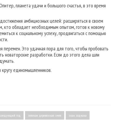
питер, планета удачи и большого счастья, в это время
 достижения амбициозных целей: расширяться в своем
Тем, кто обладает необходимым опытом, готов к новому
ремиться к социальному успеху, продвигаться с помощью
сти.
я перемен. Это удачная пора для того, чтобы пробовать
ь новаторские разработки. Если до этого дела шли
одумать.
в кругу единомышленников.
а следующий год
зеленая деревянная змея
знак зодиака