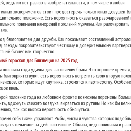
ей, ведь им нет равных в изобретательности, в том числе в любви.
тивных экспериментов стоит предостеречь только юных девушек-Бли
днительное положение. Есть вероятность оказаться разочарованной 
вильного понимания намерений и желаний мужчины. Или разочаровать
вами.
год благоприятен для дружбы. Как показывает составленный астроло
д звезды покровительствуют честному и доверительному партнерств
стный бизнес или творчество.
ный гороскоп для Близнецов на 2025 год
я половина года удачна для заключения брака. Это хорошее время д
ы благоприятствуют, есть вероятность встретить свою вторую поло
лизнецов, которые ищут спутника, стремятся к партнерству. Особен
ецов июль.
орой половине года на любовном фронте возможны перемены. Больши
ить, вдохнуть свежего воздуха, вырваться из рутины. Но как бы вели
ениях, так как высока вероятность обмануться.
 время событиями управляют Рыбы, мысли и чувства которых подобны
 выдать желаемое за действительное. Обмана, недопонимания и раз
будут верны себе. Их острый критический ум поможет вывести на чис