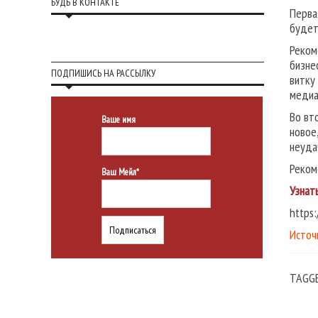
БУДЬ В КОНТАКТЕ
Перва
будет
Реком
бизне
ПОДПИШИСЬ НА РАССЫЛКУ
витку
медиа
Во вт
Ваше имя
новое
неуда
Реком
Ваш Мейл*
Узнат
https
Источ
TAGG