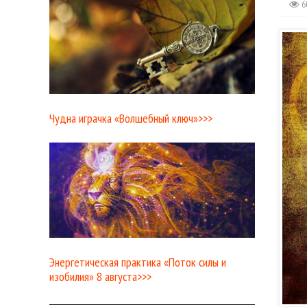
6
Чудна играчка «Волшебный ключ»>>>
Энергетическая практика «Поток силы и
изобилия» 8 августа>>>