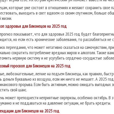
ецам, которые уже состоят в отношениях и желают сохранить свое п
ествовать, выходить в свет вдвоем со своим спутником, больше общ
й жизни.
коп здоровья для Близнецов на 2025 год
прогноз показывает, что для здоровья 2025 год будет благоприятн
идится, но если есть хронические заболевания, то расслабляться не 
риск переедания, что может негативно сказаться на самочувствии, п
мально сократить потребление вредных жиров и алкоголя. Также ва
томить нервную систему и не усугубить сердечно-сосудистые заболе
совый гороскоп для Близнецов на 2025 год
ые, любознательные, легкие на подъем Близнецы, как правило, быс
ь деньги буквально из воздуха, если им ничто не мешает. А 2025 г
инансового прорыва. Если быть активным, можно ожидать выгодных з
стить свой шанс.
ень может преподнести неприятные сюрпризы, особенно октябрь. В э
уманно и не поддаваться на давление ситуации, не брать кредиты.
ендации для Близнецов на 2025 год