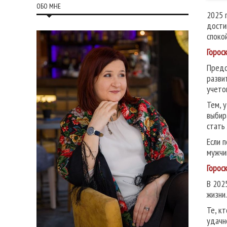
ОБО МНЕ
2025 
дости
споко
Горос
Предс
разви
учето
Тем, 
выбир
стать
Если 
мужчи
Горос
В 202
жизни
Те, к
удачн