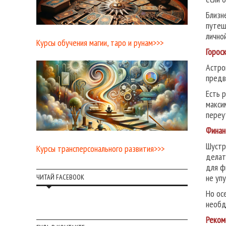
Близн
путеш
лично
Курсы обучения магии, таро и рунам>>>
Горос
Астро
предв
Есть 
макси
переу
Финан
Шустр
Курсы трансперсонального развития>>>
делат
для ф
не упу
ЧИТАЙ FACEBOOK
Но ос
необд
Реком