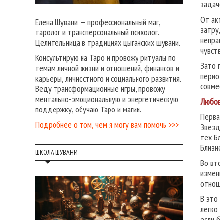
задач
От ак
Елена Шувани — профессиональный маг,
затру
таролог и трансперсональный психолог.
непра
Целительница в традициях цыганских шувани.
чувст
Консультирую на Таро и провожу ритуалы по
Зато 
темам личной жизни и отношений, финансов и
перио
карьеры, личностного и социального развития.
совме
Веду трансформационные игры, провожу
ментально-эмоциональную и энергетическую
Любов
поддержку, обучаю Таро и магии.
Перва
Подробнее о том, чем я могу вам помочь >>>
Звезд
тех Б
Близн
ШКОЛА ШУВАНИ
Во вт
измен
отнош
В это
легко
если 