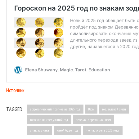
Источник
TAGGED
астрологический прогноз на 2025 год
Весы
год зеленой змеи
гороскоп на следующий год
зеленая деревянная змея
знак зодиака
какой будет год
что нас ждет в 2025 году