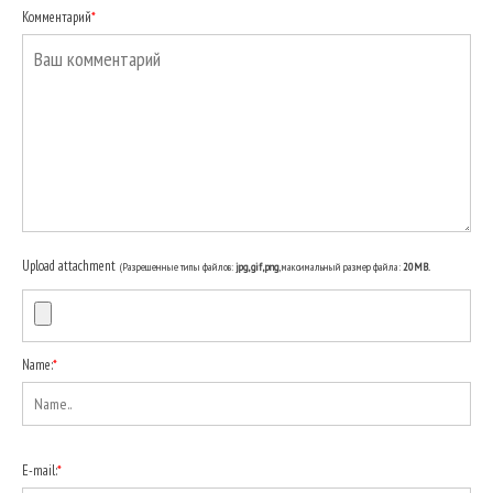
Комментарий
*
Upload attachment
(Разрешенные типы файлов:
jpg, gif, png
, максимальный размер файла:
20MB.
Name:
*
E-mail:
*