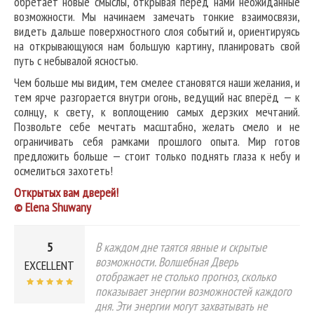
обретает новые смыслы, открывая перед нами неожиданные
возможности. Мы начинаем замечать тонкие взаимосвязи,
видеть дальше поверхностного слоя событий и, ориентируясь
на открывающуюся нам большую картину, планировать свой
путь с небывалой ясностью.
Чем больше мы видим, тем смелее становятся наши желания, и
тем ярче разгорается внутри огонь, ведущий нас вперёд — к
солнцу, к свету, к воплощению самых дерзких мечтаний.
Позвольте себе мечтать масштабно, желать смело и не
ограничивать себя рамками прошлого опыта. Мир готов
предложить больше — стоит только поднять глаза к небу и
осмелиться захотеть!
Открытых вам дверей!
© Elena Shuwany
5
В каждом дне таятся явные и скрытые
возможности. Волшебная Дверь
EXCELLENT
отображает не столько прогноз, сколько
показывает энергии возможностей каждого
дня. Эти энергии могут захватывать не