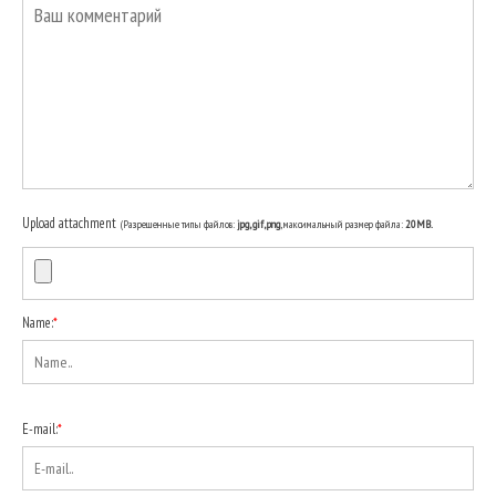
Upload attachment
(Разрешенные типы файлов:
jpg, gif, png
, максимальный размер файла:
20MB.
Name:
*
E-mail:
*