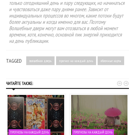
только сегодняшний день и пару следующих, но начинаться
и чувствоваться даже пару днями ранее. Зависит от
индивидуальных процессов во многом, какие потоки будут
более актуальны и когда именно для вас. Поэтому
Волшебные двери могут вам отозваться в любой момент
времени, хотя, конечно, основной пик энергий приходится
на день публикации.
TAGGED
волшебная дверь
прогноз на каждый день
яблочные карты


ЧИТАЙТЕ ТАКЖЕ:
ПРОГНОЗЫ НА КАЖДЫЙ ДЕНЬ
ПРОГНОЗЫ НА КАЖДЫЙ ДЕНЬ