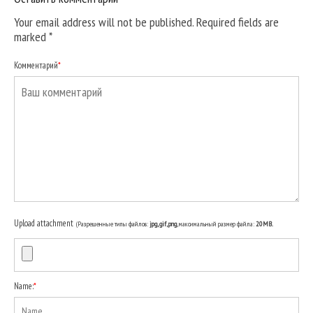
Your email address will not be published. Required fields are
marked
*
Комментарий
*
Upload attachment
(Разрешенные типы файлов:
jpg, gif, png
, максимальный размер файла:
20MB.
Name:
*