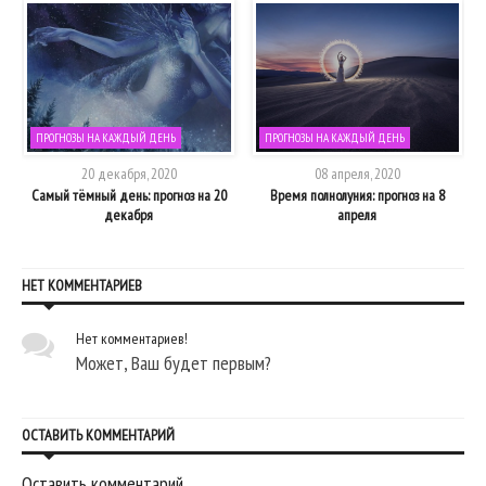
ПРОГНОЗЫ НА КАЖДЫЙ ДЕНЬ
ПРОГНОЗЫ НА КАЖДЫЙ ДЕНЬ
20 декабря, 2020
08 апреля, 2020
2
Самый тёмный день: прогноз на 20
Время полнолуния: прогноз на 8
В
декабря
апреля
НЕТ КОММЕНТАРИЕВ
Нет комментариев!
Может, Ваш будет первым?
ОСТАВИТЬ КОММЕНТАРИЙ
Оставить комментарий