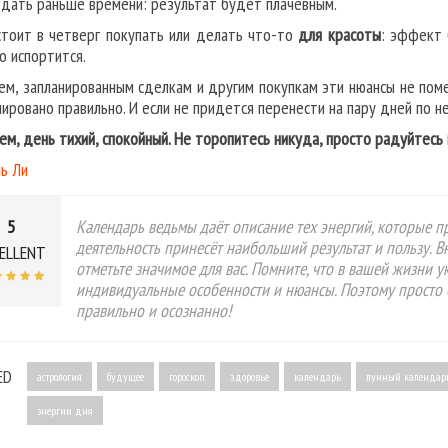
тдать раньше времени: результат будет плачевным.
стоит в четверг покупать или делать что-то
для красоты
: эффект 
о испортится.
ем, запланированным сделкам и другим покупкам эти нюансы не поме
нировано правильно. И если не придется перенести на пару дней по 
ем, день тихий, спокойный. Не торопитесь никуда, просто радуйтес
ь Ли
5
Календарь ведьмы даёт описание тех энергий, которые пр
деятельность принесёт наибольший результат и пользу. 
ELLENT
отметьте значимое для вас. Помните, что в вашей жизни 
индивидуальные особенности и нюансы. Поэтому просто 
правильно и осознанно!
ED
астрология
будущее
гороскоп
здоровье
календарь
лунный календар
энергии дня