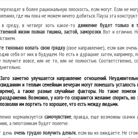
переходят в более рациональную плоскость, если могут. Если не мог
влениях, где мы пока не можем ничего добиться. Пауза эта конструк
 в среду, в четверг хоть какое-то
движение будет только в т
твенной жизни полная тишина, застой, заморозки
. Вот и отлично. 
йствием.
е тихонько копать свою грядку
(свое направление), если вам очен
одив себя от них в будущем. Но есть и дурацкие затеи, например,
е получите вовсе, или не то, или не полностью. Соответственно,
днительно.
Зато заметно улучшается направление отношений. Неудивительн
свиданиям и теплым семейным вечерам могут помешать усталость и
время), а также разные случайные факторы. Но такие помехи
раздражения. Возможно, у кого-то сохранится желание спорить, но
позволяя им портить то хорошее, что есть между людьми.
пенно нормализуется
самочувствие
, правда, еще возможны скачки 
нию, а гипотоникам будет полегче.
т день
очень трудно получить деньги
, если вы их ожидаете. Не сто