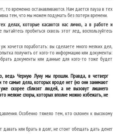
ут, то временно останавливаются. Нам дается пауза в тех
тивна тем, что мы можем подумать без потери времени.
ех делах, которые касаются нас лично, а в работе и
Не пытайтесь пробиться сквозь этот лед, воспользуйтесь
ь уж хочется поработать: вы сделаете много мелких дел,
 попытка получить от кого-то информацию или документы:
 собрать документы или данные для кого-то тоже будет
о, ведь Черную Луну мы прошли. Правда, в четверг
 те самые дела, которых вроде нет (но они занимают
 уже скорее сблизят людей, а не вызовут лишнего
 это мелкие споры, которых вполне можно избежать, не
давления. Особенно тяжело тем, кто склонен к высокому
ит давать или брать в долг, не стоит обещать дать денег