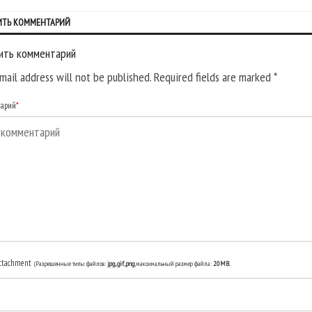
ИТЬ КОММЕНТАРИЙ
ить комментарий
mail address will not be published. Required fields are marked
*
тарий
*
ttachment
(Разрешенные типы файлов:
jpg, gif, png
, максимальный размер файла:
20MB.