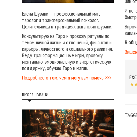
или о
И не 
Елена Шувани — профессиональный маг,
быстр
таролог и трансперсональный психолог.
Впроч
Целительница в традициях цыганских шувани.
запла
Консультирую на Таро и провожу ритуалы по
В общ
темам личной жизни и отношений, финансов и
карьеры, личностного и социального развития.
Вишен
Веду трансформационные игры, провожу
ментально-эмоциональную и энергетическую
поддержку, обучаю Таро и магии.
EXC
Подробнее о том, чем я могу вам помочь >>>
ШКОЛА ШУВАНИ
TAGG