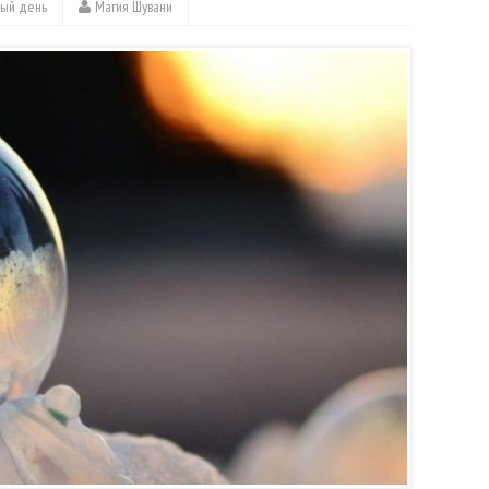
дый день
Магия Шувани