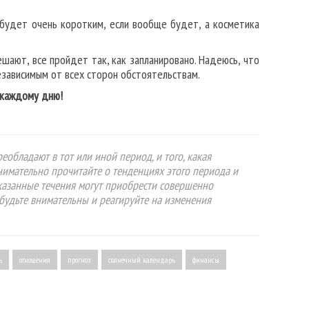
будет очень коротким, если вообще будет, а косметика
шают, все пройдет так, как запланировано. Надеюсь, что
независимым от всех сторон обстоятельствам.
ь каждому дню!
еобладают в тот или иной период, и того, какая
Внимательно прочитайте о тенденциях этого периода и
указанные течения могут приобрести совершенно
будьте внимательны и реагируйте на изменения
ь
отношения
прогноз
солнечный календарь
финансы