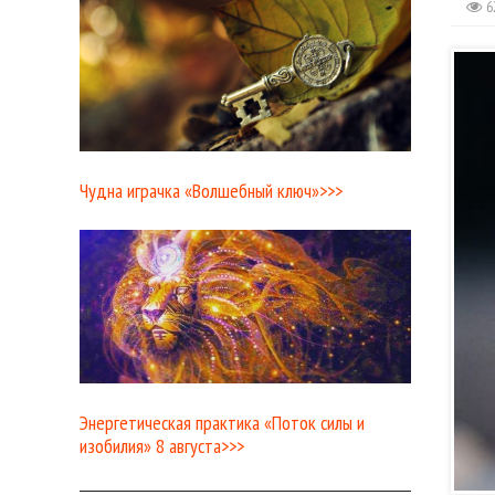
6
Чудна играчка «Волшебный ключ»>>>
Энергетическая практика «Поток силы и
изобилия» 8 августа>>>