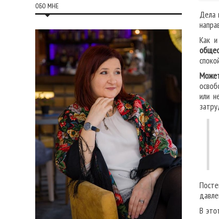
ОБО МНЕ
Дела 
напра
Как и
общес
споко
Может
освоб
или н
затру
Посте
давле
В это