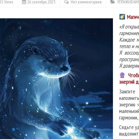
21 Views
26 сентября, 2025
Нет комментариев
УПРАЖНЕНИЯ
Магич
«Я открыв
гармоние
Каждое м
тепло и н
Я воссое
пространс
Я доверяю
Чтобы
энергий д
Зажгите 
наполнить
энергию 
маленьки
гармонии,
Сядьте уд
выдохнит