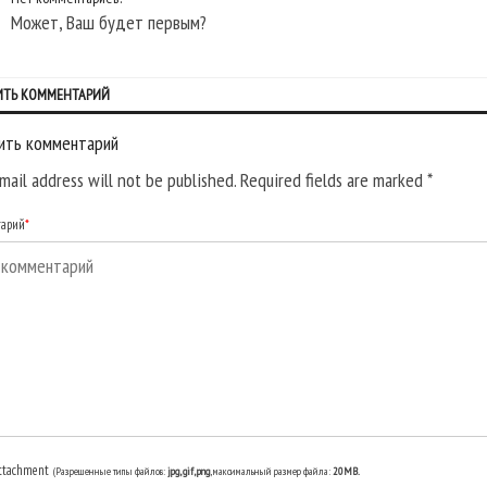
Может, Ваш будет первым?
ИТЬ КОММЕНТАРИЙ
ить комментарий
mail address will not be published. Required fields are marked
*
тарий
*
ttachment
(Разрешенные типы файлов:
jpg, gif, png
, максимальный размер файла:
20MB.