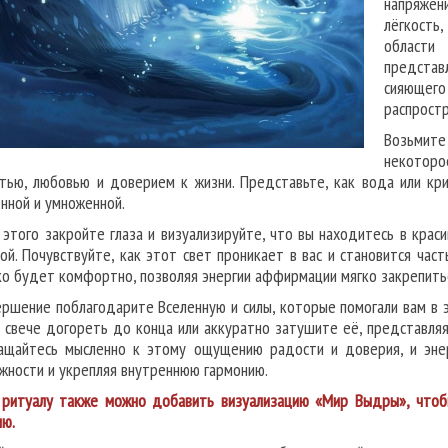
напряжен
лёгкость,
области
представл
сияюще
распростр
Возьмите
некоторо
тью, любовью и доверием к жизни. Представьте, как вода или кр
нной и умноженной.
 этого закройте глаза и визуализируйте, что вы находитесь в краси
ой. Почувствуйте, как этот свет проникает в вас и становится час
ко будет комфортно, позволяя энергии аффирмации мягко закрепить
ершение поблагодарите Вселенную и силы, которые помогали вам в э
 свечe догореть до конца или аккуратно затушите её, представляя
ащайтесь мысленно к этому ощущению радости и доверия, и эне
жности и укрепляя внутреннюю гармонию.
ритуалу также можно добавить визуализацию «Мир Выдры», чтобы
ию.