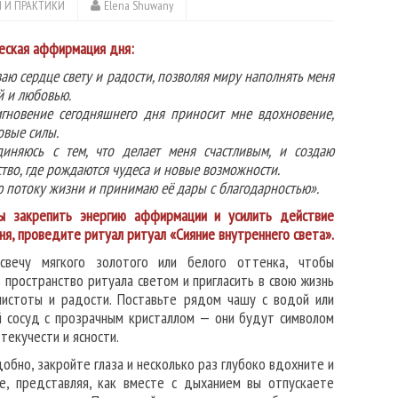
 И ПРАКТИКИ
Elena Shuwany
еская аффирмация дня:
аю сердце свету и радости, позволяя миру наполнять меня
й и любовью.
гновение сегодняшнего дня приносит мне вдохновение,
овые силы.
диняюсь с тем, что делает меня счастливым, и создаю
тво, где рождаются чудеса и новые возможности.
 потоку жизни и принимаю её дары с благодарностью».
 закрепить энергию аффирмации и усилить действие
ня, проведите ритуал ритуал «Сияние внутреннего света».
свечу мягкого золотого или белого оттенка, чтобы
 пространство ритуала светом и пригласить в свою жизнь
чистоты и радости. Поставьте рядом чашу с водой или
й сосуд с прозрачным кристаллом — они будут символом
 текучести и ясности.
обно, закройте глаза и несколько раз глубоко вдохните и
е, представляя, как вместе с дыханием вы отпускаете