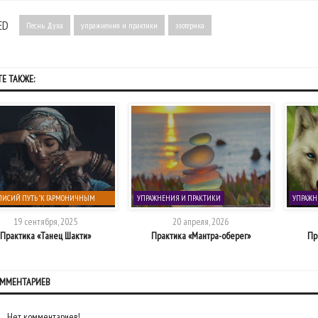
ED
Песнь Духа
упражнения и практики
эзотерика
Е ТАКЖЕ:
ЛИСИЙ ПУТЬ "К ГАРМОНИЧНЫМ
УПРАЖНЕНИЯ И ПРАКТИКИ
УПРАЖН
ОТНОШЕНИЯМ"
19 сентября, 2025
20 апреля, 2026
Практика «Танец Шакти»
Практика «Мантра-оберег»
Пр
ОММЕНТАРИЕВ
Нет комментариев!