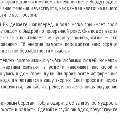
которой искрится в мягком солнечном свете. Воздух здесь
чание течения и чувствуете, как каждая клеточка вашего
стите все тревоги.
. Вы делаете шаг вперёд, и вода мягко принимает вас в
те рядом с Выдрой по прозрачной реке. Она ведёт вас за
тью. Она показывает: не нужно усложнять, жизнь — это
овением. Её энергия радости передаётся вам: сердце
 детской беззаботности и счастья.
 тёплых воспоминаний: улыбки любимых людей, моменты
ти картины оживают в воде и наполняют вас силой и
рнулись в дом своей души. Вы произносите аффирмацию
 воде и вплетаются в вашу энергию. Свет проходит через
творяются, как капли в реке, и остаётся лишь ощущение
 к новым берегам. Поблагодарите её за игру, её мудрость
гкости и радости. Сделайте глубокий вдох, почувствуйте