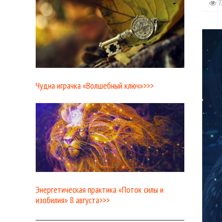
7
Чудна играчка «Волшебный ключ»>>>
Энергетическая практика «Поток силы и
изобилия» 8 августа>>>