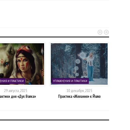


ЕНИЯ И ПРАКТИКИ
УПРАЖНЕНИЯ И ПРАКТИКИ
УПРАЖНЕН
29 августа, 2025
10 декабря, 2025
актики дня «Дух Волка»
Практика «Желания» к Йолю