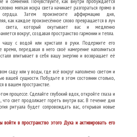
ие и сомнения. Почувствуйте, как внутри пробуждается
 словно мягкая искра света начинает разгораться прямо в
 сердца. Затем произнесите аффирмацию дня,
яя, как каждое произнесённое слово превращается в луч
го света, который окутывает вас и медленно
аняется вокруг, создавая пространство гармонии и тепла.
 чашу с водой или кристалл в руки. Подержите его
е время, передавая в него своё намерение наполниться
исталл впитывает в себя вашу энергию и возвращает её
вом саду или у воды, где всё вокруг наполнено светом и
тью вашей сущности. Побудьте в этом состоянии столько,
ся в вашем пространстве.
том процессе. Сделайте глубокий вдох, откройте глаза и
, что свет продолжает гореть внутри вас. В течение дня
ргия ритуала будет сопровождать вас, открывая новые
 войти в пространство этого Духа и активировать его