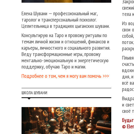
Закро
свежи
Елена Шувани — профессиональный маг,
тела 
таролог и трансперсональный психолог.
Из во
Целительница в традициях цыганских шувани.
свои 
Консультирую на Таро и провожу ритуалы по
собой
темам личной жизни и отношений, финансов и
поток
карьеры, личностного и социального развития.
раскр
Веду трансформационные игры, провожу
Плывя
ментально-эмоциональную и энергетическую
счаст
поддержку, обучаю Таро и магии.
вдохн
Подробнее о том, чем я могу вам помочь >>>
дня, 
всё в
радос
ШКОЛА ШУВАНИ
Выдра
и све
своё т
Будьт
© Ele