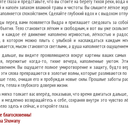
йте глаза и представьте, что вы стоите на берегу тихой реки, вода 
й и напоён запахом влажной травы и чистоты. Вы слышите лёгкое жур
наполняется спокойствием. Сделайте глубокий вдох и с выдохом отпу
ды перед вами появляется Выдра и приглашает следовать за собой
объятия. Тело становится лёгким и свободным, и вот вы уже скользи
, и каждое её движение наполнено игривостью, лёгкостью и радос
, в котором можно плыть с улыбкой и наслаждаться каждым мгн
ывается, мысли становятся светлыми, а душа наполняется ощущением
 дальше, вы видите проявляющиеся вокруг картины ваших самых
ья, пережитые когда-то, тихие вечера, наполненные уютом. Э
овением. Вы ощущаете полное умиротворение и защиту, будто ве
и эти слова превращаются в золотые волны, которые разливаются по
аше тело, очищая его и пробуждая новые силы. Прошлые заботы рас
ти, тепла и глубокого доверия жизни.
 мягко толкает вас вперёд, показывая, что время двигаться дальше,
т и медленно возвращайтесь к себе, сохраняя внутри это чувство лё
ело здесь и сейчас, и откройте глаза.
е благословенны!
na Shuwany