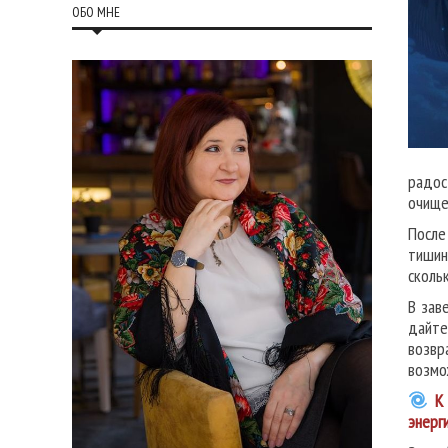
ОБО МНЕ
радос
очище
После
тишин
сколь
В зав
дайте
возвр
возмо
К 
энерг