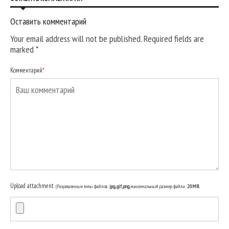
Оставить комментарий
Your email address will not be published. Required fields are
marked
*
Комментарий
*
Upload attachment
(Разрешенные типы файлов:
jpg, gif, png
, максимальный размер файла:
20MB.