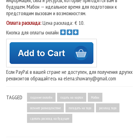
информация, сила и ресурсы, которые пригодятся вам в
будущем. Мабон — идеальное время для подготовки к
предстоящим вызовам и возможностям.
Оплата расклада:
Цена расклада: € 10.
Кнопка для оплаты онлайн
Если PayPal в вашей стране не доступен, для получения других
реквизитов обращайтесь на elena.shuwany@gmail.com
TAGGED
гадание онлайн
гадать на картах
Мабон
осеннее равноденствие
погадать на таро
расклад таро
сделать расклад на будущее