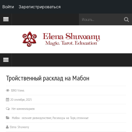
Войти
Зарегистрироваться
Тройственный расклад на Мабон
3090 Views
20 сентября, 2025
Нет комментариев
Мабон - осеннее равноденствие
,
Расклады на Таро
,
сезонные
Elena Shuwany