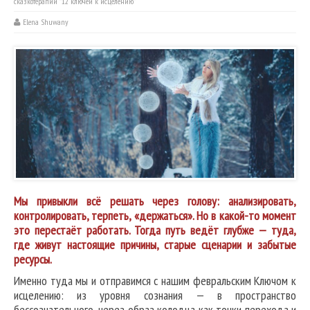
сказкотерапии "12 ключей к исцелению"
Elena Shuwany
Мы привыкли всё решать через голову: анализировать,
контролировать, терпеть, «держаться». Но в какой-то момент
это перестаёт работать. Тогда путь ведёт глубже — туда,
где живут настоящие причины, старые сценарии и забытые
ресурсы.
Именно туда мы и отправимся с нашим февральским Ключом к
исцелению: из уровня сознания — в пространство
бессознательного, через образ колодца как точки перехода и