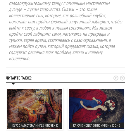
головокружительному танцу с огненным мистическим
дуэнде – духом творчества. Сказки – это такие
коллективные сны, которые, как волшебный клубок,
помогают нам пройти сложный запутанный лабиринт, чтобы
выйти к свету, к любви к новым состояниям. Мы можем
пройти свой лабиринт сами, натыкаясь на преграды и
тупики, теряя время, сталкиваясь с разочарованиями, а
можем пойти путем, который предлагает сказка, которая
содержит решения всех проблем, ключи к нашему
исцелению.


ЧИТАЙТЕ ТАКЖЕ:
КУРС СКАЗКОТЕРАПИИ "12 КЛЮЧЕЙ К
КЛЮЧ К ИСЦЕЛЕНИЮ «ЖИЗНЬ ВО СНЕ.