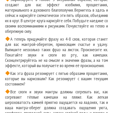
создают для вас эффект изобилия, процветания,
материального и духовного благополучия. Вернитесь в здесь и
сейчас и нарисуйте схематически эти пять образов, объединив
их в круг. В центре круга нарисуйте себя. Побудьте наедине со
своими воспоминаниями и рисунками. Почувствуйте их тепло и
обережную силу.
А теперь придумайте фразу из 4-8 слов, которая станет
для вас мантрой-оберегом, приносящим счастье и удачу.
Выпишите несколько таких фраз на листок. Произнесите их.
Покатайте звуки и слоги во рту, как камешки.
Сконцентрируйтесь не на смысле и значении фразы, а на том
эффекте, который вы получаете во время её произношения.
Как эта фраза резонирует с пятью образами процветания,
которые вы нарисовали? Как резонирует с вашим текущим
состоянием?
Все слоги и звуки мантры должны согревать вас, как
согревают тёплые камешки на пляже. Как легкая
шероховатость камней приятно ощущается на ладонях, так и
ваша мантра-оберег должна создавать ощущения уюта,
комфорта, природной силы, запаха солёной воды и памяти о