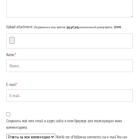
Upload attachment
(Разрешенные типы файлов:
jpg, gif, png
, максимальный размер файла:
20MB.
Name:
*
E-mail:
*
Сохранить моё имя, email и адрес сайта в этом браузере для последующих моих
комментариев.
Notify me of followup comments via e-mail. You can