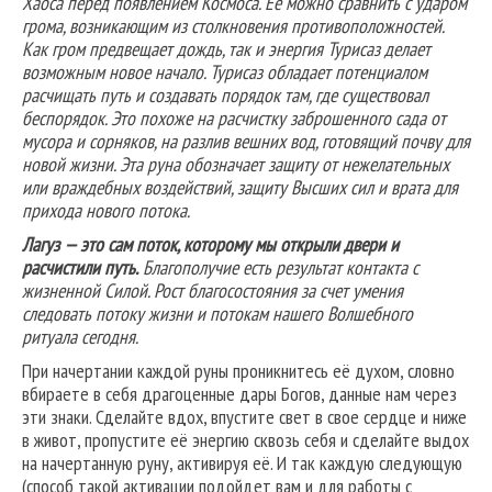
Хаоса перед появлением Космоса. Ее можно сравнить с ударом
грома, возникающим из столкновения противоположностей.
Как гром предвещает дождь, так и энергия Турисаз делает
возможным новое начало. Турисаз обладает потенциалом
расчищать путь и создавать порядок там, где существовал
беспорядок. Это похоже на расчистку заброшенного сада от
мусора и сорняков, на разлив вешних вод, готовящий почву для
новой жизни. Эта руна обозначает защиту от нежелательных
или враждебных воздействий, защиту Высших сил и врата для
прихода нового потока.
Лагуз — это сам поток, которому мы открыли двери и
расчистили путь.
Благополучие есть результат контакта с
жизненной Силой. Рост благосостояния за счет умения
следовать потоку жизни и потокам нашего Волшебного
ритуала сегодня.
При начертании каждой руны проникнитесь её духом, словно
вбираете в себя драгоценные дары Богов, данные нам через
эти знаки. Сделайте вдох, впустите свет в свое сердце и ниже
в живот, пропустите её энергию сквозь себя и сделайте выдох
на начертанную руну, активируя её. И так каждую следующую
(способ такой активации подойдет вам и для работы с