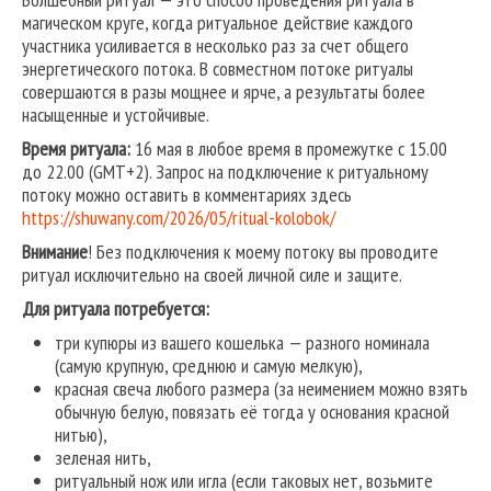
магическом круге, когда ритуальное действие каждого
участника усиливается в несколько раз за счет общего
энергетического потока. В совместном потоке ритуалы
совершаются в разы мощнее и ярче, а результаты более
насыщенные и устойчивые.
Время ритуала:
16 мая в любое время в промежутке с 15.00
до 22.00 (GMT+2). Запрос на подключение к ритуальному
потоку можно оставить в комментариях здесь
https://shuwany.com/2026/05/ritual-kolobok/
Внимание
! Без подключения к моему потоку вы проводите
ритуал исключительно на своей личной силе и защите.
Для ритуала потребуется:
три купюры из вашего кошелька — разного номинала
(самую крупную, среднюю и самую мелкую),
красная свеча любого размера (за неимением можно взять
обычную белую, повязать её тогда у основания красной
нитью),
зеленая нить,
ритуальный нож или игла (если таковых нет, возьмите