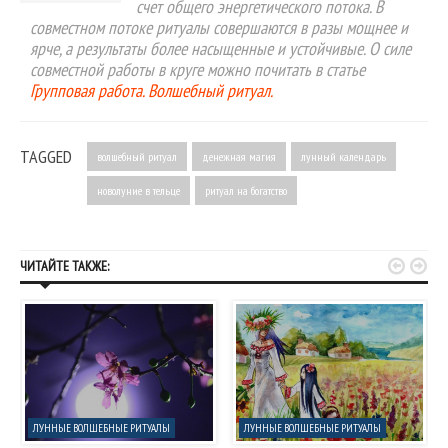
счет общего энергетического потока. В
совместном потоке ритуалы совершаются в разы мощнее и
ярче, а результаты более насыщенные и устойчивые. О силе
совместной работы в круге можно почитать в статье
Групповая работа. Волшебный ритуал.
TAGGED
волшебный ритуал
денежная магия
лунный календарь
новолуние в тельце
ритуал на богатство


ЧИТАЙТЕ ТАКЖЕ:
ЛУННЫЕ ВОЛШЕБНЫЕ РИТУАЛЫ
ЛУННЫЕ ВОЛШЕБНЫЕ РИТУАЛЫ