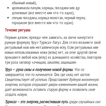
обычный новый),
аромамасла пачули, корицы, гвоздики или др.
денежные (все вместе или что-то одно),
специи гвоздика, корица молотая, черный перец
горошком (все вместе или что-то одно).
Течение ритуала
Первым делом, прежде чем зажигать, на свече начертите
рунную формулу Уруз-Турисаз-Лагуз. Для этого возьмите свой
ритуальный нож или металлическую иглу. Если ритуальных или
новых непользованных ножа (иглы) нет, на огне другой свечи
прокалите любой нож (иглу) из домашнего хозяйства, повторяя
три раза заговор «
очищаю, закаляю, защищаю
».
Уруз — руна силы и получение новой формы
. Что-то
завершается, что-то начинается. Там, где сила, нет застоя.
Свидетельствует об успехах. Представляет буйную жизненную
энергию, которая открывает двери изменениям вашей жизни,
дает возможность оставить старую форму и позволить силе
создать новую.
Турисаз – это энергия, расчистившая путь
среди случайных сил