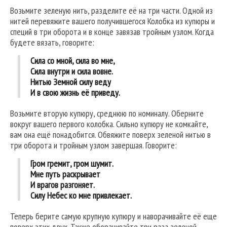
Возьмите зеленую нить, разделите её на три части. Одной из
нитей перевяжите вашего получившегося Колобка из купюры и
специй в три оборота и в конце завязав тройным узлом. Когда
будете вязать, говорите:
Сила со мной, сила во мне,
Сила внутри и сила вовне.
Нитью Земной силу веду
И в свою жизнь её приведу.
Возьмите вторую купюру, среднюю по номиналу. Оберните
вокруг вашего первого колобка. Сильно купюру не комкайте,
вам она ещё понадобится. Обвяжите поверх зеленой нитью в
три оборота и тройным узлом завершая. Говорите:
Гром гремит, гром шумит.
Мне путь раскрывает
И врагов разгоняет.
Силу Небес ко мне привлекает.
Теперь берите самую крупную купюру и наворачивайте её еще
поверх этих двух. Также оборачивайте три раза зеленой