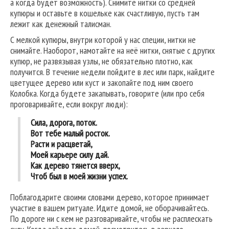
а когда будет возможность). Снимите нитки со средней
купюры и оставьте в кошельке как счастливую, пусть там
лежит как денежный талисман.
С мелкой купюры, внутри которой у нас специи, нитки не
снимайте. Наоборот, намотайте на неё нитки, снятые с других
купюр, не развязывая узлы, не обязательно плотно, как
получится. В течение недели пойдите в лес или парк, найдите
цветущее дерево или куст и закопайте под ним своего
Колобка. Когда будете закапывать, говорите (или про себя
проговаривайте, если вокруг люди):
Сила, дорога, поток.
Вот тебе малый росток.
Расти и расцветай,
Моей карьере силу дай.
Как дерево тянется вверх,
Чтоб был в моей жизни успех.
Поблагодарите своими словами дерево, которое принимает
участие в вашем ритуале. Идите домой, не оборачивайтесь.
По дороге ни с кем не разговаривайте, чтобы не расплескать