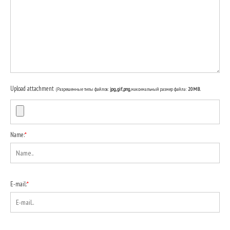
Upload attachment
(Разрешенные типы файлов:
jpg, gif, png
, максимальный размер файла:
20MB.
Name:
*
E-mail:
*