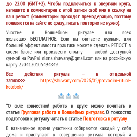
до 22.00 (GMT+2). Чтобы подключиться к энергиям круга,
напишите в комментарии к этой записи своё имя и ссылку на
ваш репост (комментарии проходят премодерацию, поэтому
появляются на сайте не сразу, писать повторно не нужно).
Участие в Волшебном ритуале для всех
желающих
БЕСПЛАТНОЕ
. Если вы считаете нужным, для
большей эффективности практики можете сделать РЕПОСТ в
своём блоге или произвести оплату — любой доступной
суммой на PayPal elena.shuwany@gmail.com или на российскую
карту 2204120105494849
Все действия ритуала — в отдельной
записи>>>
https://shuwany.com/2026/05/provodim-ritual-
kolobok/
*О силе совместной работы в круге можно почитать в
статье
Групповая работа в Волшебных ритуалах
. О тонкостях
подготовки к ритуалу читать в статье
Подготовка к ритуалу
В назначенное время участники собираются каждый у себя
дома и приступают к совершению ритуала, который я