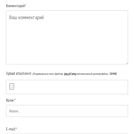
Комментарий
*
Upload attachment
(Разрешенные типы файлов:
jpg, gif, png
, максимальный размер файла:
20MB.
Name:
*
E-mail:
*