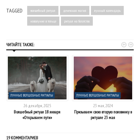
TAGGED
волшебный ритуал
денежная магия
лунный календарь
новолуние в тельце
ритуал на богатство


ЧИТАЙТЕ ТАКЖЕ:
ЛУННЫЕ ВОЛШЕБНЫЕ РИТУАЛЫ
ЛУННЫЕ ВОЛШЕБНЫЕ РИТУАЛЫ
26 декабря, 2025
23 мая, 2024
Волшебный ритуал 18 января
Призываем свою вторую половинку в
«Открываем пути»
ритуале 23 мая
19 КОММЕНТАРИЕВ