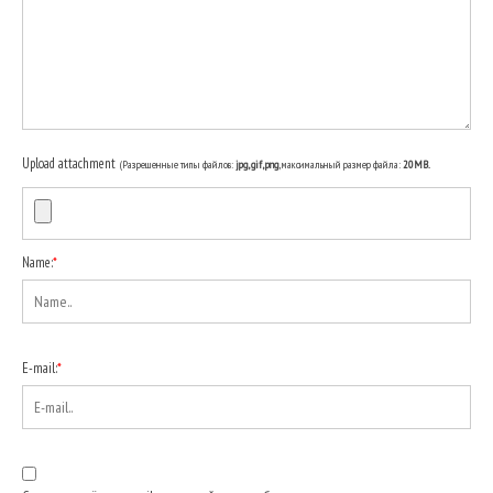
Upload attachment
(Разрешенные типы файлов:
jpg, gif, png
, максимальный размер файла:
20MB.
Name:
*
E-mail:
*