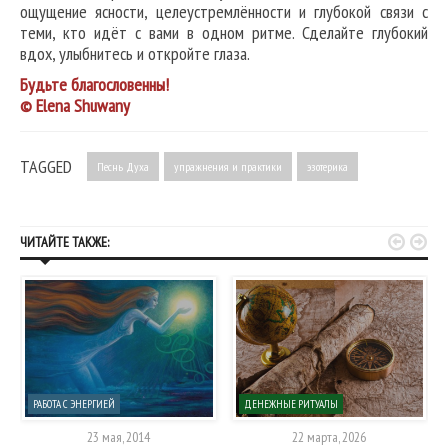
ощущение ясности, целеустремлённости и глубокой связи с
теми, кто идёт с вами в одном ритме. Сделайте глубокий
вдох, улыбнитесь и откройте глаза.
Будьте благословенны!
© Elena Shuwany
TAGGED
Песнь Духа
упражнения и практики
эзотерика


ЧИТАЙТЕ ТАКЖЕ:
РАБОТА С ЭНЕРГИЕЙ
ДЕНЕЖНЫЕ РИТУАЛЫ
23 мая, 2014
22 марта, 2026