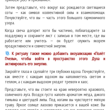
Затем представьте, что вокруг вас рождаются светящиеся
соты — как символ коллективной силы и взаимопомощи.
Почувствуйте, что вы — часть этого большого гармоничного
узора.
Когда свеча догорит хотя бы частично, поблагодарите за
поддержку и сохраните лист с записью в том месте, где вы
работаете или учитесь — он будет служить якорем
продуктивности и совместной энергии.
К ритуалу также можно добавить визуализацию «Полёт
Пчелы», чтобы войти в пространство этого Духа и
активировать его энергию.
Закройте глаза и сделайте три глубоких вдоха. Почувствуйте,
как вместе с каждым вдохом вы наполняетесь светом и
теплом, а с каждым выдохом уходят тревоги и хаос.
Представьте, что вы стоите на краю невероятно красивого,
солнечного луга. Воздух густо напоён ароматом мёда, дикого
тимьяна и цветущей липы. Под ногами вы чувствуете мягкую
траву. Яркое солнце ласково прикасается к вашей коже. Вы
делаете шаг вперёд и чувствуете, как вас окружает низкое,