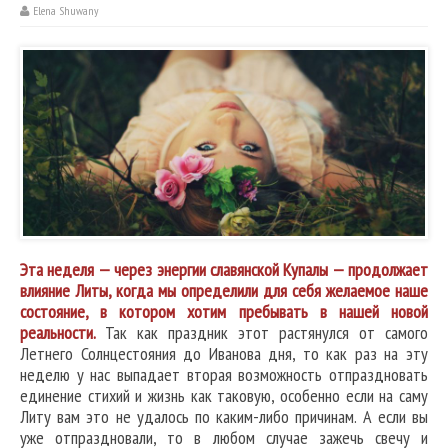
Elena Shuwany
Эта неделя — через энергии славянской Купалы — продолжает
влияние Литы, когда мы определили для себя желаемое наше
состояние, в котором хотим пребывать в нашей новой
реальности.
Так как праздник этот растянулся от самого
Летнего Солнцестояния до Иванова дня, то как раз на эту
неделю у нас выпадает вторая возможность отпраздновать
единение стихий и жизнь как таковую, особенно если на саму
Литу вам это не удалось по каким-либо причинам. А если вы
уже отпраздновали, то в любом случае зажечь свечу и