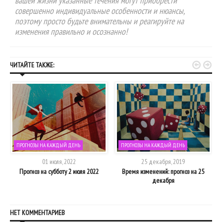
вашей жизни указанные течения могут приобрести
совершенно индивидуальные особенности и нюансы,
поэтому просто будьте внимательны и реагируйте на
изменения правильно и осознанно!


ЧИТАЙТЕ ТАКЖЕ:
ПРОГНОЗЫ НА КАЖДЫЙ ДЕНЬ
ПРОГНОЗЫ НА КАЖДЫЙ ДЕНЬ
01 июля, 2022
25 декабря, 2019
Прогноз на субботу 2 июля 2022
Время изменений: прогноз на 25
декабря
НЕТ КОММЕНТАРИЕВ