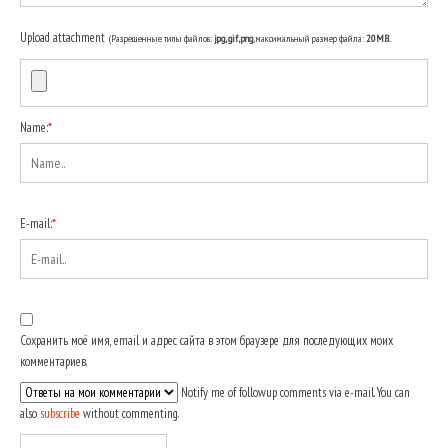
Upload attachment
(Разрешенные типы файлов:
jpg, gif, png
, максимальный размер файла:
20MB.
Name:
*
E-mail:
*
Сохранить моё имя, email и адрес сайта в этом браузере для последующих моих
комментариев.
Notify me of followup comments via e-mail. You can
also
subscribe
without commenting.