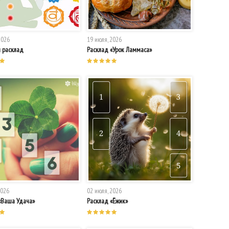
2026
19 июля, 2026
 расклад
Расклад «Урок Ламмаса»
2026
02 июля, 2026
«Ваша Удача»
Расклад «Ёжик»