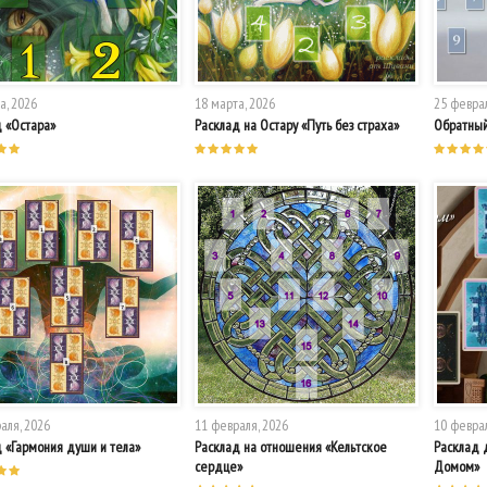
а, 2026
18 марта, 2026
25 феврал
 «Остара»
Расклад на Остару «Путь без страха»
Обратный
аля, 2026
11 февраля, 2026
10 феврал
 «Гармония души и тела»
Расклад на отношения «Кельтское
Расклад 
сердце»
Домом»