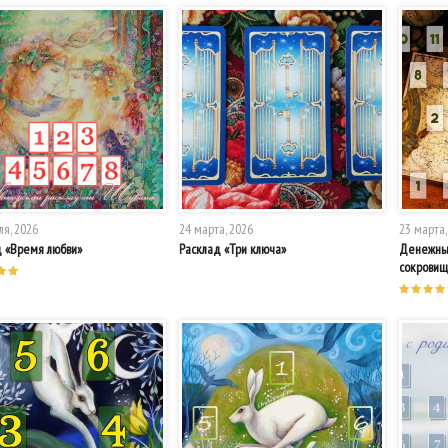
ля, 2026
24 марта, 2026
23 марта,
д «Время любви»
Расклад «Три ключа»
Денежный
сокровищ