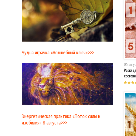
Чудна играчка «Волшебный ключ»>>>
05 авгус
Расклад
состоян
Энергетическая практика «Поток силы и
изобилия» 8 августа>>>