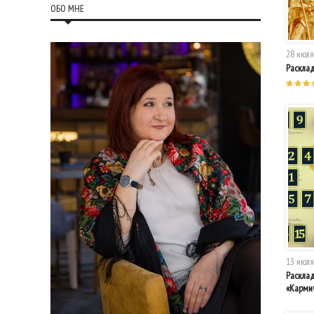
ОБО МНЕ
28 июля
Раскла
13 июля
Раскла
«Карми