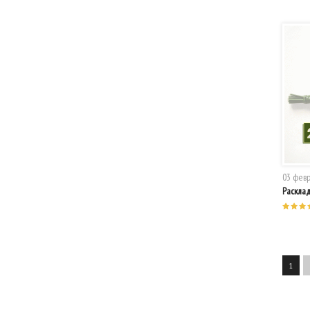
03 февр
Расклад
1