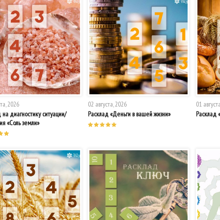
та, 2026
02 августа, 2026
01 август
 на диагностику ситуации/
Расклад «Деньги в вашей жизни»
Расклад 
ия «Соль земли»