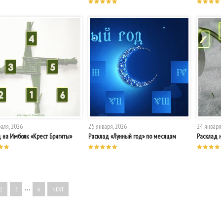
аля, 2026
25 января, 2026
24 января
 на Имболк «Крест Бригиты»
Расклад «Лунный год» по месяцам
Расклад 
…
2
3
6
NEXT