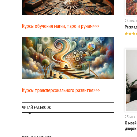
24 июня
Курсы обучения магии, таро и рунам>>>
Расклад
Курсы трансперсонального развития>>>
ЧИТАЙ FACEBOOK
25 мая,
О моей 
дверях