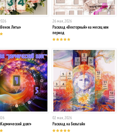
2026
26 мая, 2026
«Венок Литы»
Расклад «Векторный» на месяц или
период
026
02 мая, 2026
«Кармический долг»
Расклад на Бельтайн