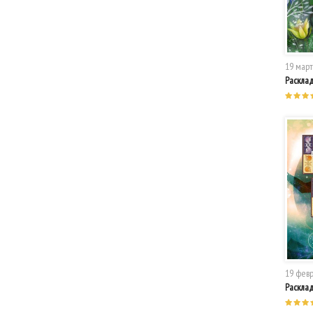
19 март
Расклад
19 февр
Расклад