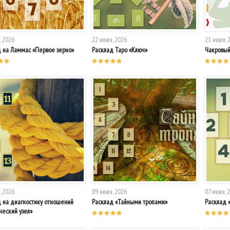
, 2026
22 июля, 2026
21 июля, 
д на Ламмас «Первое зерно»
Расклад Таро «Ключ»
Чакровый
, 2026
09 июля, 2026
07 июля, 
д на диагностику отношений
Расклад «Тайными тропами»
Расклад 
ческий узел»