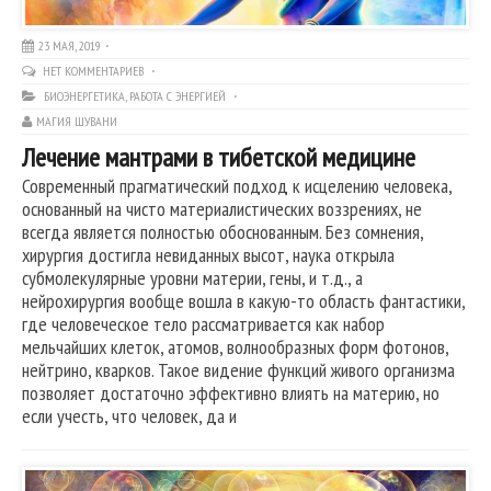
23 МАЯ, 2019
НЕТ КОММЕНТАРИЕВ
БИОЭНЕРГЕТИКА
,
РАБОТА С ЭНЕРГИЕЙ
МАГИЯ ШУВАНИ
Лечение мантрами в тибетской медицине
Современный прагматический подход к исцелению человека,
основанный на чисто материалистических воззрениях, не
всегда является полностью обоснованным. Без сомнения,
хирургия достигла невиданных высот, наука открыла
субмолекулярные уровни материи, гены, и т.д., а
нейрохирургия вообще вошла в какую-то область фантастики,
где человеческое тело рассматривается как набор
мельчайших клеток, атомов, волнообразных форм фотонов,
нейтрино, кварков. Такое видение функций живого организма
позволяет достаточно эффективно влиять на материю, но
если учесть, что человек, да и