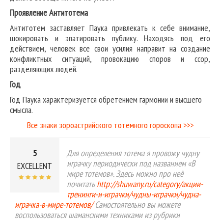
Проявление Антитотема
Антитотем заставляет Паука привлекать к себе внимание,
шокировать и эпатировать публику. Находясь под его
действием, человек все свои усилия направит на создание
конфликтных ситуаций, провокацию споров и ссор,
разделяющих людей.
Год
Год Паука характеризуется обретением гармонии и высшего
смысла.
Все знаки зороастрийского тотемного гороскопа >>>
5
Для определения тотема я провожу чудну
играчку периодически под названием «В
EXCELLENT
мире тотемов». Здесь можно про неё
почитать
http://shuwany.ru/category/акции-
тренинги-и-играчки/чудны-играчки/чудна-
играчка-в-мире-тотемов/
Самостоятельно вы можете
воспользоваться шаманскими техниками из рубрики