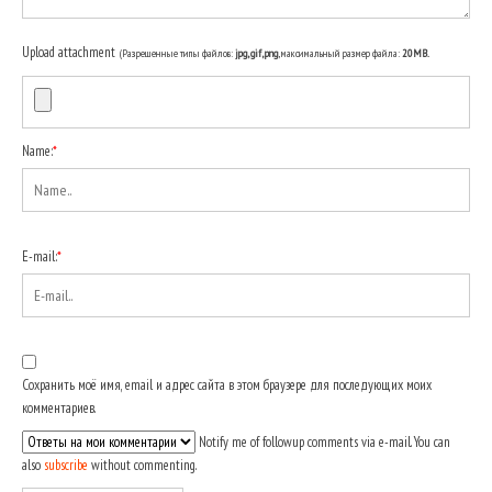
Upload attachment
(Разрешенные типы файлов:
jpg, gif, png
, максимальный размер файла:
20MB.
Name:
*
E-mail:
*
Сохранить моё имя, email и адрес сайта в этом браузере для последующих моих
комментариев.
Notify me of followup comments via e-mail. You can
also
subscribe
without commenting.