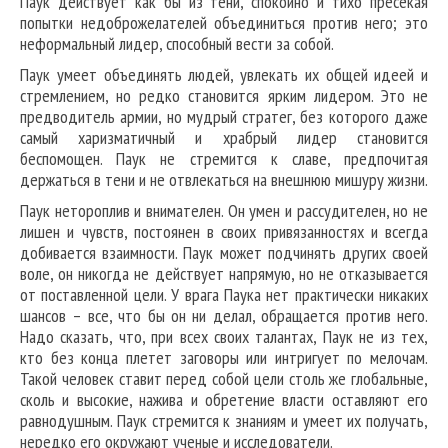
Паук действует как бы из тени, спокойно и тихо пресекая
попытки недоброжелателей объединиться против него; это
неформальный лидер, способный вести за собой.
Паук умеет объединять людей, увлекать их общей идеей и
стремлением, но редко становится ярким лидером. Это не
предводитель армии, но мудрый стратег, без которого даже
самый харизматичный и храбрый лидер становится
беспомощен. Паук не стремится к славе, предпочитая
держаться в тени и не отвлекаться на внешнюю мишуру жизни.
Паук нетороплив и внимателен. Он умен и рассудителен, но не
лишен и чувств, постоянен в своих привязанностях и всегда
добивается взаимности. Паук может подчинять других своей
воле, он никогда не действует напрямую, но не отказывается
от поставленной цели. У врага Паука нет практически никаких
шансов – все, что бы он ни делал, обращается против него.
Надо сказать, что, при всех своих талантах, Паук не из тех,
кто без конца плетет заговоры или интригует по мелочам.
Такой человек ставит перед собой цели столь же глобальные,
сколь и высокие, нажива и обретение власти оставляют его
равнодушным. Паук стремится к знаниям и умеет их получать,
нередко его окружают ученые и исследователи.