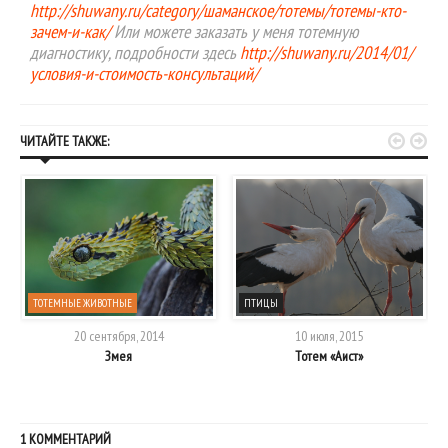
http://shuwany.ru/category/шаманское/тотемы/тотемы-кто-
зачем-и-как/
Или можете заказать у меня тотемную
диагностику, подробности здесь
http://shuwany.ru/2014/01/
условия-и-стоимость-консультаций/


ЧИТАЙТЕ ТАКЖЕ:
ТОТЕМНЫЕ ЖИВОТНЫЕ
ПТИЦЫ
20 сентября, 2014
10 июля, 2015
Змея
Тотем «Аист»
1 КОММЕНТАРИЙ